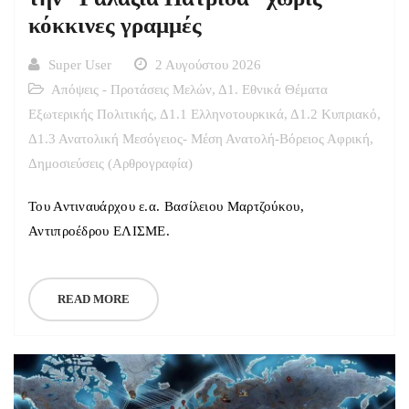
κόκκινες γραμμές
Super User
2 Αυγούστου 2026
Απόψεις - Προτάσεις Μελών
,
Δ1. Εθνικά Θέματα
Εξωτερικής Πολιτικής
,
Δ1.1 Ελληνοτουρκικά
,
Δ1.2 Κυπριακό
,
Δ1.3 Ανατολική Μεσόγειος- Μέση Ανατολή-Βόρειος Αφρική
,
Δημοσιεύσεις (Αρθρογραφία)
Του Αντιναυάρχου ε.α. Βασίλειου Μαρτζούκου,
Αντιπροέδρου ΕΛΙΣΜΕ.
READ MORE