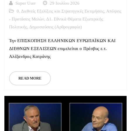
Super User
29 Ιουλίου 2026
0. Διεθνείς Εξελίξεις και Στρατηγικές Εκτιμήσεις
,
Απόψεις
- Προτάσεις Μελών
,
Δ1. Εθνικά Θέματα Εξωτερικής
Πολιτικής
,
Δημοσιεύσεις (Αρθρογραφία)
Την ΕΠΙΣΚΟΠΗΣΗ ΕΛΛΗΝΙΚΩΝ ΕΥΡΩΠΑΪΚΩΝ ΚΑΙ
ΔΙΕΘΝΩΝ ΕΞΕΛΙΞΕΩΝ επιμελείται ο Πρέσβυς ε.τ.
Αλέξανδρος Κατράνης
READ MORE