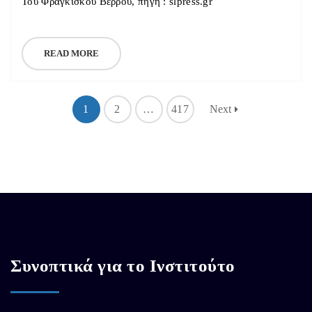
Του Φραγκίσκου Βέρρου, πηγή : slpress.gr
READ MORE
1
2
…
417
Next
Συνοπτικά για το Ινστιτούτο