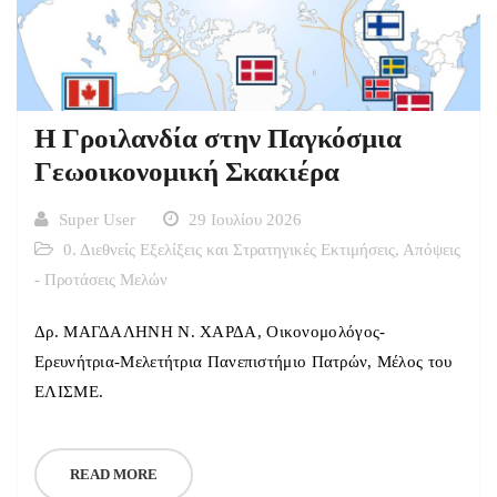
Η Γροιλανδία στην Παγκόσμια
Γεωοικονομική Σκακιέρα
Super User
29 Ιουλίου 2026
0. Διεθνείς Εξελίξεις και Στρατηγικές Εκτιμήσεις
,
Απόψεις
- Προτάσεις Μελών
Δρ. ΜΑΓΔΑΛΗΝΗ Ν. ΧΑΡΔΑ, Οικονομολόγος-
Ερευνήτρια-Μελετήτρια Πανεπιστήμιο Πατρών, Μέλος του
ΕΛΙΣΜΕ.
READ MORE