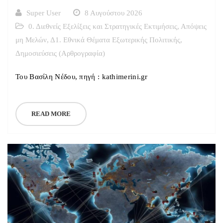
Super User
8 Αυγούστου 2026
0. Διεθνείς Εξελίξεις και Στρατηγικές Εκτιμήσεις
,
Απόψεις
μη Μελών
,
Δ1. Εθνικά Θέματα Εξωτερικής Πολιτικής
,
Δημοσιεύσεις (Αρθρογραφία)
Του Βασίλη Νέδου, πηγή : kathimerini.gr
READ MORE