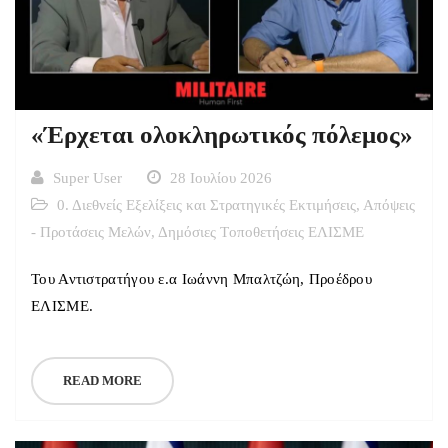
«Έρχεται ολοκληρωτικός πόλεμος»
Super User
28 Ιουλίου 2026
0. Διεθνείς Εξελίξεις και Στρατηγικές Εκτιμήσεις
,
Απόψεις
- Προτάσεις Μελών
,
Δημόσιες Tοποθετήσεις ΕΛΙΣΜΕ
Του Αντιστρατήγου ε.α Ιωάννη Μπαλτζώη, Προέδρου
ΕΛΙΣΜΕ.
READ MORE