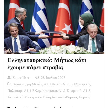
Ελληνοτουρκικά: Μήπως κάτι
έχουμε πάρει στραβά;
Super User
28 Ιουλίου 2026
Απόψεις μη Μελών
,
Δ1. Εθνικά Θέματα Εξωτερικής
Πολιτικής
,
Δ1.1 Ελληνοτουρκικά
,
Δ1.2 Κυπριακό
,
Δ1.3
Ανατολική Μεσόγειος- Μέση Ανατολή-Βόρειος Αφρική