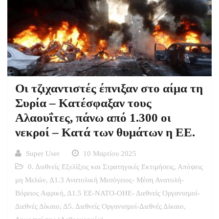
Οι τζιχαντιστές έπνιξαν στο αίμα τη
Συρία – Κατέσφαξαν τους
Αλαουΐτες, πάνω από 1.300 οι
νεκροί – Κατά των θυμάτων η ΕΕ.
Super User
10 Μαρτίου 2025
0. Διεθνείς Εξελίξεις και Στρατηγικές Εκτιμήσεις
,
Απόψεις
μη Μελών
,
Δ1.3 Ανατολική Μεσόγειος- Μέση Ανατολή-
Βόρειος Αφρική
,
Δ1.5 ΕΕ-ΝΑΤΟ-ΟΗΕ- Διεθνείς Οργανισμοί-
Διεθνές Δίκαιο
,
Δ5. Διεθνείς Οργανισμοί-Διεθνές Δίκαιο
,