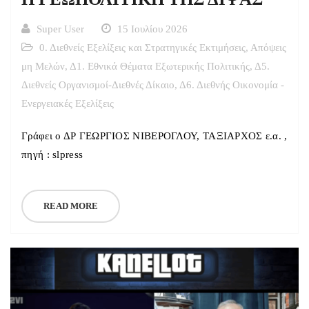
Super User
15 Ιουλίου 2026
0. Διεθνείς Εξελίξεις και Στρατηγικές Εκτιμήσεις
,
Απόψεις
μη Μελών
,
Δ1. Εθνικά Θέματα Εξωτερικής Πολιτικής
,
Δ5.
Διεθνείς Οργανισμοί-Διεθνές Δίκαιο
,
Δ6. Διεθνής Οικονομία -
Ενεργειακές Εξελίξεις
Γράφει ο ΔΡ ΓΕΩΡΓΙΟΣ ΝΙΒΕΡΟΓΛΟΥ, ΤΑΞΙΑΡΧΟΣ ε.α. ,
πηγή : slpress
READ MORE