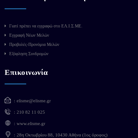
Γιατί πρέπει να εγγραφώ στο ΕΛ.Ι.Σ.ΜΕ.
Εγγραφή Νέων Μελών
Προβολές-Προνόμια Μελών
Εξόφληση Συνδρομών
Επικοινωνία
elisme@elisme.gr
210 82 11 025
www.elisme.gr
28η Οκτωβρίου 88, 10430 Αθήνα (1ος όροφος)