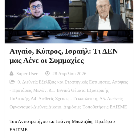
Αιγαίο, Κύπρος, Ισραήλ: Τι ΔΕΝ
μας Λένε οι Συμμαχίες
Super User
28 Απριλίου 2026
0. Διεθνείς Εξελίξεις και Στρατηγικές Εκτιμήσεις
,
Απόψεις
- Προτάσεις Μελών
,
Δ1. Εθνικά Θέματα Εξωτερικής
Πολιτικής
,
Δ4. Διεθνείς Σχέσεις - Γεωπολιτική
,
Δ5. Διεθνείς
Οργανισμοί-Διεθνές Δίκαιο
,
Δημόσιες Tοποθετήσεις ΕΛΙΣΜΕ
Του Αντιστρατήγου ε.α Ιωάννη Μπαλτζώη, Προέδρου
ΕΛΙΣΜΕ.