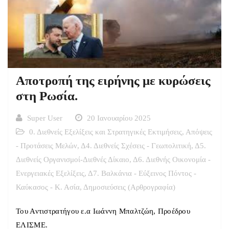
Αποτροπή της ειρήνης με κυρώσεις
στη Ρωσία.
Super User
20 Ιανουαρίου 2025
0. Διεθνείς Εξελίξεις και Στρατηγικές Εκτιμήσεις
,
Απόψεις
- Προτάσεις Μελών
,
Δ4. Διεθνείς Σχέσεις - Γεωπολιτική
,
Δ5.
Διεθνείς Οργανισμοί-Διεθνές Δίκαιο
,
Δ6. Διεθνής Οικονομία -
Ενεργειακές Εξελίξεις
,
Δ7. Βαλκάνια - Εύξεινος Πόντος -
Καύκασος - Κ. Ασία
,
Δημοσιεύσεις (Αρθρογραφία)
Του Αντιστρατήγου ε.α Ιωάννη Μπαλτζώη, Προέδρου
ΕΛΙΣΜΕ.