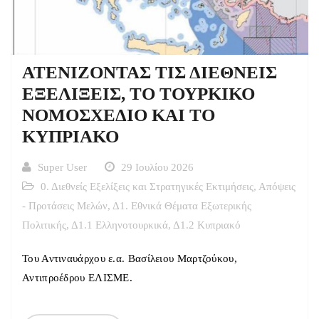
ΑΤΕΝΙΖΟΝΤΑΣ ΤΙΣ ΔΙΕΘΝΕΙΣ
ΕΞΕΛΙΞΕΙΣ, ΤΟ ΤΟΥΡΚΙΚΟ
ΝΟΜΟΣΧΕΔΙΟ ΚΑΙ ΤΟ
ΚΥΠΡΙΑΚΟ
Super User
29 Ιουλίου 2026
0. Διεθνείς Εξελίξεις και Στρατηγικές Εκτιμήσεις
,
Απόψεις
- Προτάσεις Μελών
,
Δ1. Εθνικά Θέματα Εξωτερικής
Πολιτικής
,
Δ1.1 Ελληνοτουρκικά
,
Δ1.2 Κυπριακό
Του Αντιναυάρχου ε.α. Βασίλειου Μαρτζούκου,
Αντιπροέδρου ΕΛΙΣΜΕ.