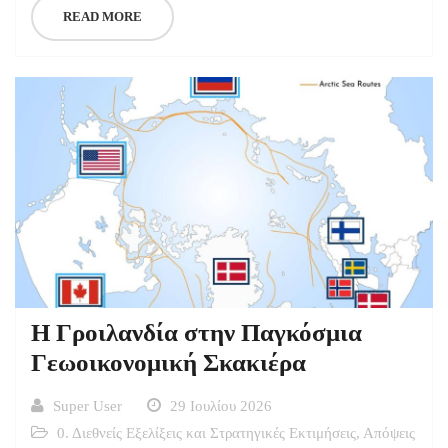
READ MORE
Η Γροιλανδία στην Παγκόσμια
Γεωοικονομική Σκακιέρα
Super User
29 Ιουλίου 2026
0. Διεθνείς Εξελίξεις και Στρατηγικές Εκτιμήσεις
,
Απόψεις