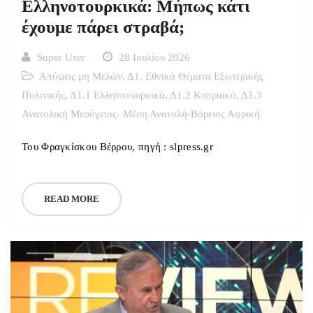
Ελληνοτουρκικά: Μήπως κάτι
έχουμε πάρει στραβά;
Super User
28 Ιουλίου 2026
Απόψεις μη Μελών
,
Δ1. Εθνικά Θέματα Εξωτερικής
Πολιτικής
,
Δ1.1 Ελληνοτουρκικά
,
Δ1.2 Κυπριακό
,
Δ1.3
Ανατολική Μεσόγειος- Μέση Ανατολή-Βόρειος Αφρική
Του Φραγκίσκου Βέρρου, πηγή : slpress.gr
READ MORE