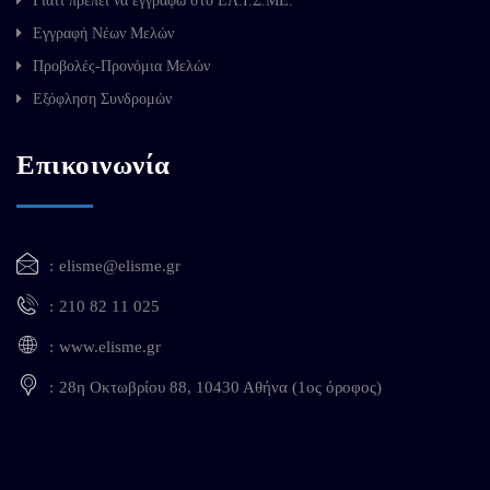
Γιατί πρέπει να εγγραφώ στο ΕΛ.Ι.Σ.ΜΕ.
Εγγραφή Νέων Μελών
Προβολές-Προνόμια Μελών
Εξόφληση Συνδρομών
Επικοινωνία
elisme@elisme.gr
210 82 11 025
www.elisme.gr
28η Οκτωβρίου 88, 10430 Αθήνα (1ος όροφος)