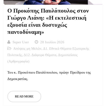
Ο Προκόπης Παυλόπουλος στον
Γιώργο Λιάνη: «Η εκτελεστική
εξουσία είναι δυστυχώς
παντοδύναμη»
Super User
28 Ιουλίου 2026
Απόψεις μη Μελών
,
Δ1. Εθνικά Θέματα Εξωτερικής
Πολιτικής
,
Δ12. Διάφορα Θέματα
,
Δημοσιεύσεις
(Αρθρογραφία)
Του κ. Προκόπιου Παυλόπουλου, πρώην Προέδρου της
Δημοκρατίας.
READ MORE