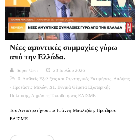
Νέες αμυντικές συμμαχίες γύρω
από την Ελλάδα.
Super User
28 Ιουλίου 2026
0. Διεθνείς Εξελίξεις και Στρατηγικές Εκτιμήσεις
,
Απόψεις
- Προτάσεις Μελών
,
Δ1. Εθνικά Θέματα Εξωτερικής
Πολιτικής
,
Δημόσιες Tοποθετήσεις ΕΛΙΣΜΕ
Του Αντιστρατήγου ε.α Ιωάννη Μπαλτζώη, Προέδρου
ΕΛΙΣΜΕ.