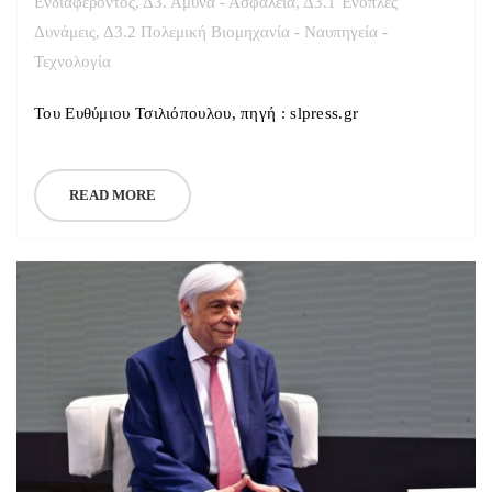
Ενδιαφέροντος
,
Δ3. Άμυνα - Ασφάλεια
,
Δ3.1 Ένοπλες
Δυνάμεις
,
Δ3.2 Πολεμική Βιομηχανία - Ναυπηγεία -
Τεχνολογία
Του Ευθύμιου Τσιλιόπουλου, πηγή : slpress.gr
READ MORE