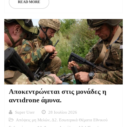
READ MORE
Αποκεντρώνεται στις μονάδες η
αντιdrone άμυνα.
Super User
28 Ιουλίου 2026
Απόψεις μη Μελών
,
Δ2. Εσωτερικά Θέματα Εθνικού