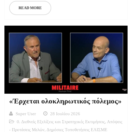
READ MORE
«Έρχεται ολοκληρωτικός πόλεμος»
Super User
28 Ιουλίου 2026
0. Διεθνείς Εξελίξεις και Στρατηγικές Εκτιμήσεις
,
Απόψεις
- Προτάσεις Μελών
,
Δημόσιες Tοποθετήσεις ΕΛΙΣΜΕ