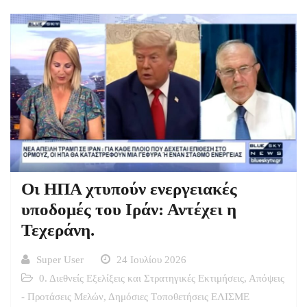
Οι ΗΠΑ χτυπούν ενεργειακές
υποδομές του Ιράν: Αντέχει η
Τεχεράνη.
Super User
24 Ιουλίου 2026
0. Διεθνείς Εξελίξεις και Στρατηγικές Εκτιμήσεις
,
Απόψεις
- Προτάσεις Μελών
,
Δημόσιες Tοποθετήσεις ΕΛΙΣΜΕ