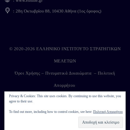
www.elisme.gr
28η Οκτωβρίου 88, 10430 Αθήνα (1ος όροφος)
© 2020-2026 ΕΛΛΗΝΙΚΟ ΙΝΣΤΙΤΟΥΤΟ ΣΤΡΑΤΗΓΙΚΩΝ
ΜΕΛΕΤΩΝ
Όροι Χρήσης – Πνευματικά Δικαιώματα
–
Πολιτική
Απορρήτου
Privacy & Cookies: This site uses cookies. By continuing to use this website, you
agree to their use.
Developed by
Kappagram
on
Kythira
To find out more, including how to control cookies, see here:
Πολιτική Απορρήτου