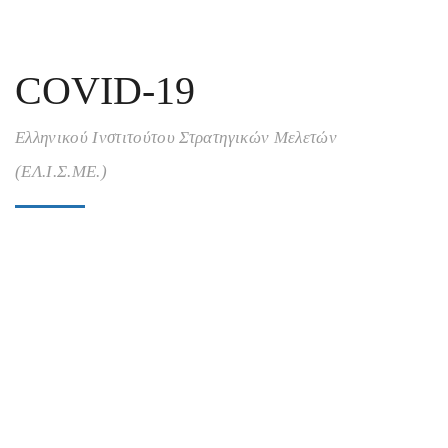
COVID-19
Ελληνικού Ινστιτούτου Στρατηγικών Μελετών
(ΕΛ.Ι.Σ.ΜΕ.)
Η πανδημία και οι ήρωες του 2021
Super User
16 Δεκεμβρίου 2020
Η πανδημία και οι ήρωες του 2021»
09/12/2020ΣχολιάστεGo to comments » Η παρούσα
κρίση οδηγεί το ελληνικό μοντέλο στα όριά του. Η