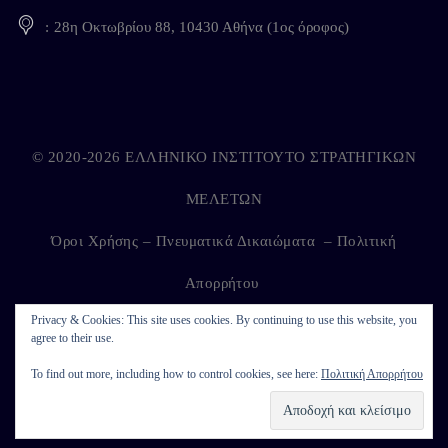
28η Οκτωβρίου 88, 10430 Αθήνα (1ος όροφος)
© 2020-2026 ΕΛΛΗΝΙΚΟ ΙΝΣΤΙΤΟΥΤΟ ΣΤΡΑΤΗΓΙΚΩΝ
ΜΕΛΕΤΩΝ
Όροι Χρήσης – Πνευματικά Δικαιώματα
–
Πολιτική
Απορρήτου
Privacy & Cookies: This site uses cookies. By continuing to use this website, you
agree to their use.
Developed by
Kappagram
on
Kythira
To find out more, including how to control cookies, see here:
Πολιτική Απορρήτου