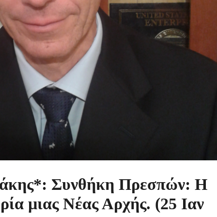
άκης*: Συνθήκη Πρεσπών: Η
ία μιας Νέας Αρχής. (25 Ιαν