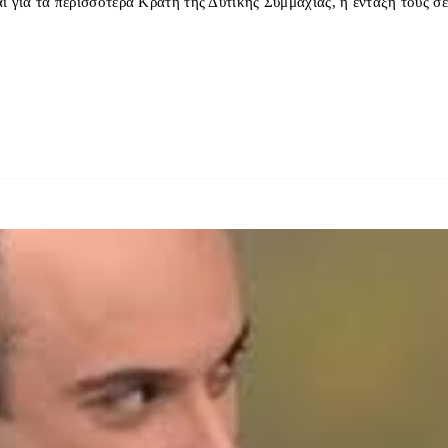
αι για τα περισσότερα Κράτη της Δυτικής Συμμαχίας, η ένταξη τους σε