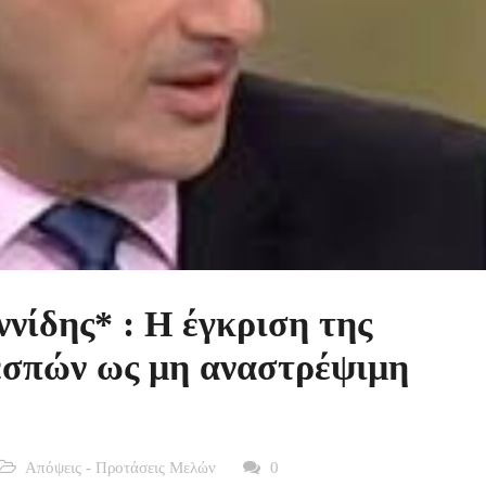
νίδης* : Η έγκριση της
σπών ως μη αναστρέψιμη
Απόψεις - Προτάσεις Μελών
0