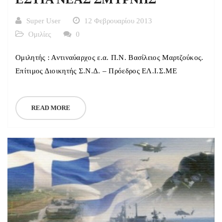
Super User
12 Φεβρουαρίου 2013
Ομιλίες
0
Ομιλητής : Αντιναύαρχος ε.α. Π.Ν. Βασίλειος Μαρτζούκος.
Επίτιμος Διοικητής Σ.Ν.Δ. – Πρόεδρος ΕΛ.Ι.Σ.ΜΕ
READ MORE