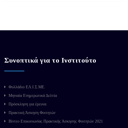
Συνοπτικά για το Ινστιτούτο
Φυλλάδιο ΕΛ.Ι.Σ.ΜΕ.
Μηνιαία Ενημερωτικά Δελτία
Πρόσκληση για έρευνα
Πρακτική Άσκηση Φοιτητών
Βίντεο Επικοινωνίας Πρακτικής Άσκησης Φοιτητών 2021