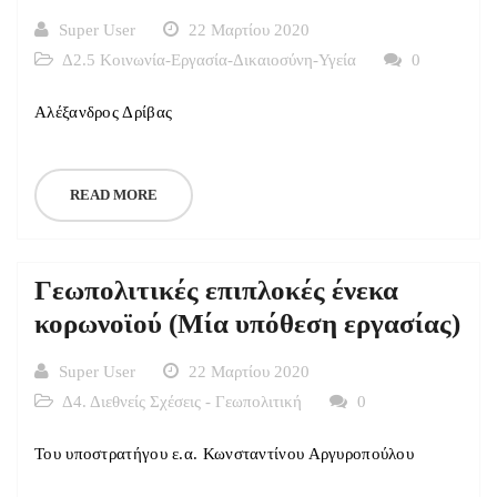
Super User
22 Μαρτίου 2020
Δ2.5 Κοινωνία-Εργασία-Δικαιοσύνη-Υγεία
0
Αλέξανδρος Δρίβας
READ MORE
Γεωπολιτικές επιπλοκές ένεκα
κορωνοϊού (Μία υπόθεση εργασίας)
Super User
22 Μαρτίου 2020
Δ4. Διεθνείς Σχέσεις - Γεωπολιτική
0
Του υποστρατήγου ε.α. Κωνσταντίνου Αργυροπούλου