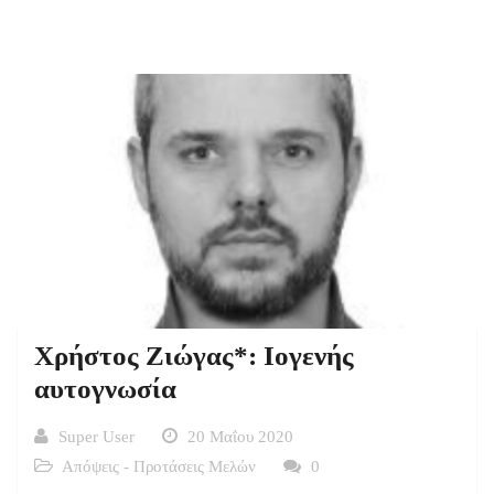
Χρήστος Ζιώγας*: Ιογενής
αυτογνωσία
Super User
20 Μαΐου 2020
Απόψεις - Προτάσεις Μελών
0