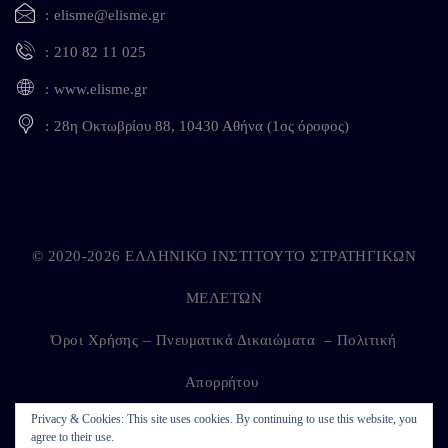
elisme@elisme.gr
210 82 11 025
www.elisme.gr
28η Οκτωβρίου 88, 10430 Αθήνα (1ος όροφος)
© 2020-2026 ΕΛΛΗΝΙΚΟ ΙΝΣΤΙΤΟΥΤΟ ΣΤΡΑΤΗΓΙΚΩΝ
ΜΕΛΕΤΩΝ
Όροι Χρήσης – Πνευματικά Δικαιώματα
–
Πολιτική
Απορρήτου
Privacy & Cookies: This site uses cookies. By continuing to use this website, you
agree to their use.
Developed by
Kappagram
on
Kythira