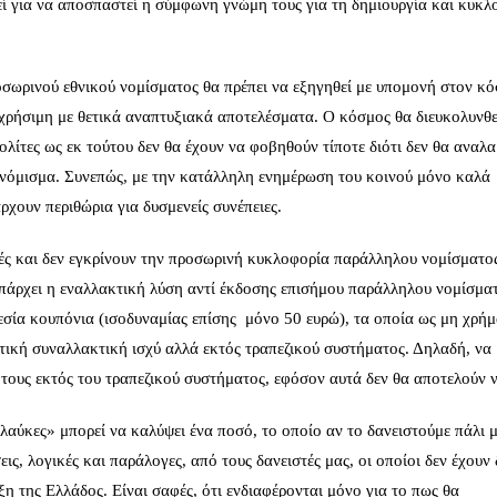
εί για να αποσπαστεί η σύμφωνη γνώμη τους για τη δημιουργία και κυκλ
σωρινού εθνικού νομίσματος θα πρέπει να εξηγηθεί με υπομονή στον κό
ι χρήσιμη με θετικά αναπτυξιακά αποτελέσματα. Ο κόσμος θα διευκολυνθεί
λίτες ως εκ τούτου δεν θα έχουν να φοβηθούν τίποτε διότι δεν θα αναλ
 νόμισμα. Συνεπώς, με την κατάλληλη ενημέρωση του κοινού μόνο καλά
ρχουν περιθώρια για δυσμενείς συνέπειες.
τές και δεν εγκρίνουν την προσωρινή κυκλοφορία παράλληλου νομίσματο
υπάρχει η εναλλακτική λύση αντί έκδοσης επισήμου παράλληλου νομίσμα
εσία κουπόνια (ισοδυναμίας επίσης μόνο 50 ευρώ), τα οποία ως μη χρήμ
ωτική συναλλακτική ισχύ αλλά εκτός τραπεζικού συστήματος. Δηλαδή, να
ς τους εκτός του τραπεζικού συστήματος, εφόσον αυτά δεν θα αποτελούν 
γλαύκες» μπορεί να καλύψει ένα ποσό, το οποίο αν το δανειστούμε πάλι 
ς, λογικές και παράλογες, από τους δανειστές μας, οι οποίοι δεν έχουν 
ξη της Ελλάδος. Είναι σαφές, ότι ενδιαφέρονται μόνο για το πως θα