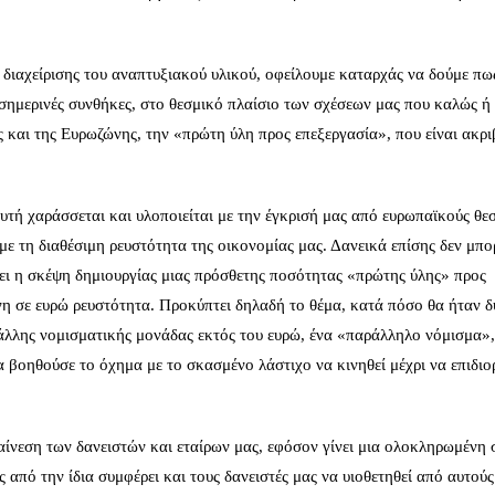
ο διαχείρισης του αναπτυξιακού υλικού, οφείλουμε καταρχάς να δούμε πω
σημερινές συνθήκες, στο θεσμικό πλαίσιο των σχέσεων μας που καλώς ή
 και της Ευρωζώνης, την «πρώτη ύλη προς επεξεργασία», που είναι ακρι
υτή χαράσσεται και υλοποιείται με την έγκρισή μας από ευρωπαϊκούς θε
ε τη διαθέσιμη ρευστότητα της οικονομίας μας. Δανεικά επίσης δεν μπ
λει η σκέψη δημιουργίας μιας πρόσθετης ποσότητας «πρώτης ύλης» προς
νη σε ευρώ ρευστότητα. Προκύπτει δηλαδή το θέμα, κατά πόσο θα ήταν δ
λλης νομισματικής μονάδας εκτός του ευρώ, ένα «παράλληλο νόμισμα»,
α βοηθούσε το όχημα με το σκασμένο λάστιχο να κινηθεί μέχρι να επιδιο
ναίνεση των δανειστών και εταίρων μας, εφόσον γίνει μια ολοκληρωμένη 
ς από την ίδια συμφέρει και τους δανειστές μας να υιοθετηθεί από αυτούς