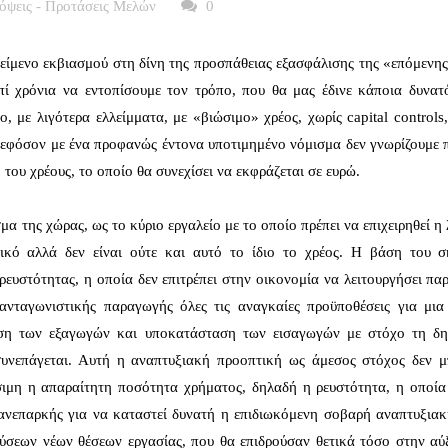
όψεις - Προτάσεις Μελών
0
κείμενο εκβιασμού στη δίνη της προσπάθειας εξασφάλισης της «επόμενη
ί χρόνια να εντοπίσουμε τον τρόπο, που θα μας έδινε κάποια δυνατ
 με λιγότερα ελλείμματα, με «βιώσιμο» χρέος, χωρίς capital controls
εφόσον με ένα προφανώς έντονα υποτιμημένο νόμισμα δεν γνωρίζουμε π
του χρέους, το οποίο θα συνεχίσει να εκφράζεται σε ευρώ.
 της χώρας, ως το κύριο εργαλείο με το οποίο πρέπει να επιχειρηθεί η
ικό αλλά δεν είναι ούτε και αυτό το ίδιο το χρέος. Η βάση του σ
 ρευστότητας, η οποία δεν επιτρέπει στην οικονομία να λειτουργήσει π
ανταγωνιστικής παραγωγής όλες τις αναγκαίες προϋποθέσεις για μια
ηση των εξαγωγών και υποκατάσταση των εισαγωγών με στόχο τη δη
συνεπάγεται. Αυτή η αναπτυξιακή προοπτική ως άμεσος στόχος δεν μ
έσιμη η απαραίτητη ποσότητα χρήματος, δηλαδή η ρευστότητα, η οποία
 ανεπαρκής για να καταστεί δυνατή η επιδιωκόμενη σοβαρή αναπτυξια
ύσεων νέων θέσεων εργασίας, που θα επιδρούσαν θετικά τόσο στην αύ