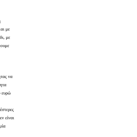
η
αι με
δι, με
χουμε
ητας να
τητα
υ ευρώ
νέστερες
εν είναι
μία