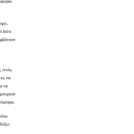
οφορία
σμο,
 διότι
αμβάνουν
ς εντός
τος να
α να
 μπορούν
νόμισμα.
μέσω
δείξει