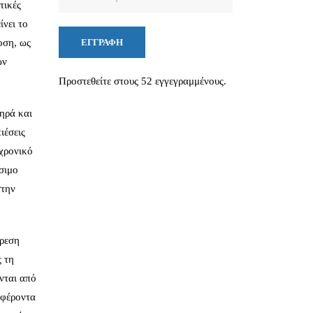
τικές
email
ίνει το
οση, ως
ΕΓΓΡΑΦΉ
ων
Προστεθείτε στους 52 εγγεγραμμένους.
ηρά και
ιέσεις
 χρονικό
ίσιμο
στην
ύρεση
ς τη
νται από
μφέροντα