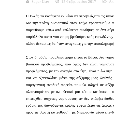
Super User
15 Φεβρουαρίου 2017
Απ
Η Ελλάς τα κατάφερε εκ νέου να στροβιλίζεται ως υπο
Με την πλάτη ουσιαστικά στον τοίχο προσπαθούμε επ
πορευθούμε κάτω από καλύτερες συνθήκες σε ένα αύριο,
παράλληλα κατά νου να μη βρεθούμε εκτός ευρωζώνης, 
πλέον δεκαετίες θα ήταν αναγκαίες για την αποπληρωμή 
Στον δημόσιο προβληματισμό έπεσε το βάρος στο νόμισμα
βασικού προβλήματος, που όμως δεν είναι νομισματ
προβλήματος, με την ανεργία στα ύψη, είναι η έλλειψη
και να εξασφαλίσει μέσω της αύξησης μιας διεθνώς 
παραγωγική ανοδική πορεία, που θα οδηγεί σε αύξ
πλεονασμάτων με ό,τι θετικό μια τέτοια κατάσταση 
επιτευχθεί, ασχέτως νομίσματος, αν δεν υπάρξει διαθ
χρόνια της διανυόμενης κρίσης εμφανίζεται ως άκρως
προς τη σωστή κατεύθυνση, με δημιουργία μέσω επενδ