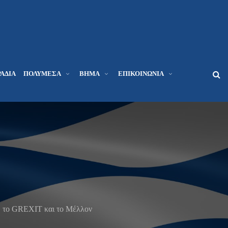
ΆΔΙΑ
ΠΟΛΥΜΈΣΑ
ΒΉΜΑ
ΕΠΙΚΟΙΝΩΝΊΑ
ώ, το GREXIT και το Μέλλον