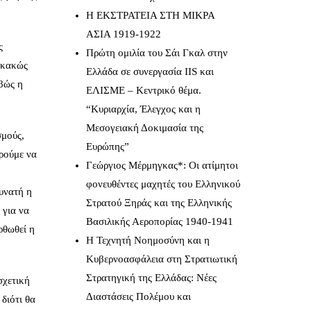
Η ΕΚΣΤΡΑΤΕΙΑ ΣΤΗ ΜΙΚΡΑ
ΑΣΙΑ 1919-1922
ς
Πρώτη ομιλία του Σάι Γκαλ στην
 κακώς
Ελλάδα σε συνεργασία IIS και
βώς η
ΕΛΙΣΜΕ – Κεντρικό θέμα.
“Κυριαρχία, Έλεγχος και η
Μεσογειακή Δοκιμασία της
σμούς,
Ευρώπης”
ορούμε να
Γεώργιος Μέρμηγκας*: Οι ατίμητοι
φονευθέντες μαχητές του Ελληνικού
υνατή η
Στρατού Ξηράς και της Ελληνικής
 για να
Βασιλικής Αεροπορίας 1940-1941
ρθωθεί η
Η Τεχνητή Νοημοσύνη και η
Κυβερνοασφάλεια στη Στρατιωτική
Στρατηγική της Ελλάδας: Νέες
σχετική
Διαστάσεις Πολέμου και
 διότι θα