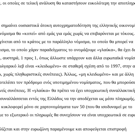
, οι οποίες σε τελική ανάλυση θα καταστήσουν ευκολότερη την αποπλη
σημαίνει ουσιαστικά άτοκη αυτοχρηματοδότηση της ελληνικής οικονομί
νόμισμα θα «κοπεί» από εμάς για εμάς χωρίς να επιβαρύνεται με τόκους
γίνεται από το κράτος με το παράλληλο νόμισμα, το οποίο θα μπορεί να
σμα, το οποίο χάριν παραδείγματος το ονομάζουμε «γλαύκα», θα έχει δ
η, αυστηρά, 1 προς 1, όπως άλλωστε υπάρχουν και άλλα ευρωπαϊκά νομί
ουλγαρικό λεβ είναι «κλειδωμένο» σε σταθερή σχέση από το 1997, στην 
, χωρίς πληθωριστικές συνέπειες). Άλλως, «μη κλειδωμένο» και με άλλη 
ποτελέσει τον πρόδρομο ενός υποτιμημένου νομίσματος, που θα μπορούσ
νείς συνέπειες. Η «γλαύκα» θα πρέπει να έχει υποχρεωτική συναλλακτική
 συναλλάσσεται εντός της Ελλάδος να την αποδέχεται ως μέσο πληρωμής.
 κυκλοφορεί μόνο σε χαρτονομίσματα των 50 (που θα ισοδυναμεί με το
με το εξωτερικό οι πληρωμές θα συνεχίσουν να είναι υποχρεωτικά σε ευρ
λίζεται και στην ευρωζώνη παραμένουμε και αποφεύγεται επιστροφή