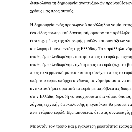
διευκολύνει τη δημιουργία αναπτυξιακών προϋποθέσεων
χρέους μας προς αυτούς.
Η δημιουργία ενός προσωρινού παράλληλου νομίσματος 
ένα είδος εσωτερικού δανεισμού, εφόσον το παράλληλο 
έτσι π.χ. μέρος της πληρωμής μισθών και συντάξεων να 
κυκλοφορεί μόνο εντός της Ελλάδος. Το παράλληλο νόμι
σταθερή, «κλειδωμένη», ισοτιμία προς το ευρώ με σχέσ
σταθερή, «κλειδωμένη», σχέση προς το ευρώ (π.χ. το β
προς το γερμανικό μάρκο και στη συνέχεια προς το ευρώ
υπέρ του ευρώ, υπάρχει κίνδυνος το νόμισμα αυτό να α
αντικαταστήσει οριστικά το ευρώ με απρόβλεπτες δυσμε
στην Ελλάδα, δηλαδή να υποχρεούται δια νόμου όποιος
λόγους τεχνικής διευκόλυνσης η «γλαύκα» θα μπορεί να
πενηντάρικο ευρώ). Εξυπακούεται, ότι στις συναλλαγές 
Με αυτόν τον τρόπο και μεγαλύτερη ρευστότητα εξασφα