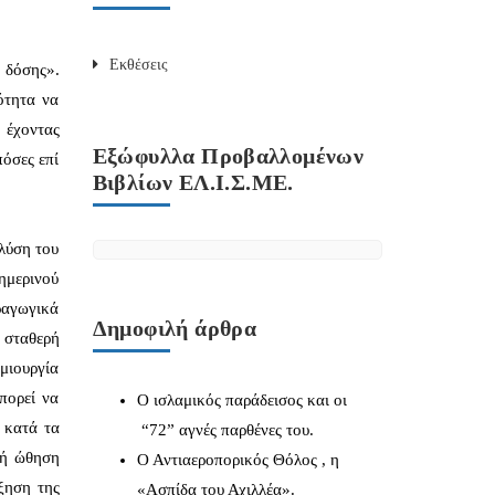
Εκθέσεις
ς δόσης».
ότητα να
, έχοντας
Εξώφυλλα Προβαλλομένων
όσες επί
Βιβλίων ΕΛ.Ι.Σ.ΜΕ.
 λύση του
ημερινού
αραγωγικά
Δημοφιλή άρθρα
 σταθερή
μιουργία
πορεί να
Ο ισλαμικός παράδεισος και οι
 κατά τα
“72” αγνές παρθένες του.
κή ώθηση
Ο Αντιαεροπορικός Θόλος , η
ξηση της
«Ασπίδα του Αχιλλέα».