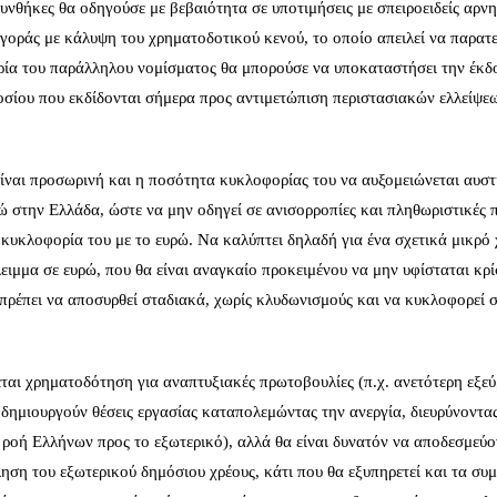
συνθήκες θα οδηγούσε με βεβαιότητα σε υποτιμήσεις με σπειροειδείς αρνη
 αγοράς με κάλυψη του χρηματοδοτικού κενού, το οποίο απειλεί να παρατε
ορία του παράλληλου νομίσματος θα μπορούσε να υποκαταστήσει την έκδ
σίου που εκδίδονται σήμερα προς αντιμετώπιση περιστασιακών ελλείψε
ίναι προσωρινή και η ποσότητα κυκλοφορίας του να αυξομειώνεται αυστ
ώ στην Ελλάδα, ώστε να μην οδηγεί σε ανισορροπίες και πληθωριστικές π
κυκλοφορία του με το ευρώ. Να καλύπτει δηλαδή για ένα σχετικά μικρό
λειμμα σε ευρώ, που θα είναι αναγκαίο προκειμένου να μην υφίσταται κρ
πρέπει να αποσυρθεί σταδιακά, χωρίς κλυδωνισμούς και να κυκλοφορεί 
εται χρηματοδότηση για αναπτυξιακές πρωτοβουλίες (π.χ. ανετότερη εξε
 δημιουργούν θέσεις εργασίας καταπολεμώντας την ανεργία, διευρύνοντα
ροή Ελλήνων προς το εξωτερικό), αλλά θα είναι δυνατόν να αποδεσμεύο
ληση του εξωτερικού δημόσιου χρέους, κάτι που θα εξυπηρετεί και τα συ