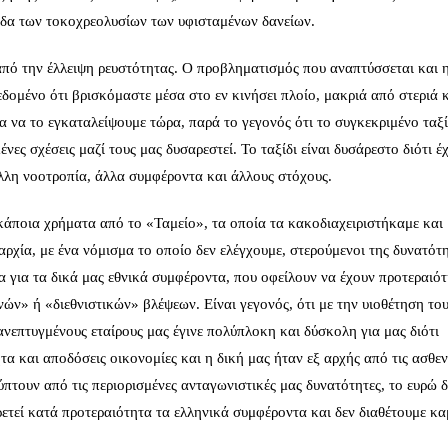
δα των τοκοχρεολυσίων των υφισταμένων δανείων.
πό την έλλειψη ρευστότητας. Ο προβληματισμός που αναπτύσσεται και 
δομένο ότι βρισκόμαστε μέσα στο εν κινήσει πλοίο, μακριά από στεριά κ
 να το εγκαταλείψουμε τώρα, παρά το γεγονός ότι το συγκεκριμένο ταξί
νες σχέσεις μαζί τους μας δυσαρεστεί. Το ταξίδι είναι δυσάρεστο διότι έ
λη νοοτροπία, άλλα συμφέροντα και άλλους στόχους.
κάποια χρήματα από το «Ταμείο», τα οποία τα κακοδιαχειριστήκαμε και
ρχία, με ένα νόμισμα το οποίο δεν ελέγχουμε, στερούμενοι της δυνατότ
α για τα δικά μας εθνικά συμφέροντα, που οφείλουν να έχουν προτεραιό
ών» ή «διεθνιστικών» βλέψεων. Είναι γεγονός, ότι με την υιοθέτηση το
νεπτυγμένους εταίρους μας έγινε πολύπλοκη και δύσκολη για μας διότι
τητα και αποδόσεις οικονομίες και η δική μας ήταν εξ αρχής από τις ασθε
πτουν από τις περιορισμένες ανταγωνιστικές μας δυνατότητες, το ευρώ δ
ετεί κατά προτεραιότητα τα ελληνικά συμφέροντα και δεν διαθέτουμε κα