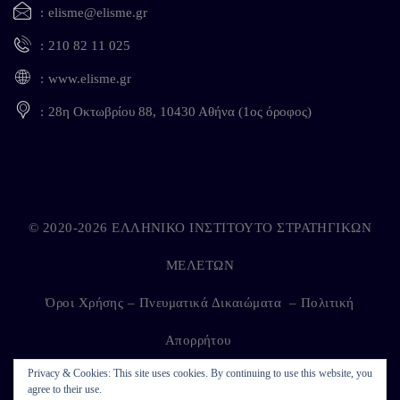
elisme@elisme.gr
210 82 11 025
www.elisme.gr
28η Οκτωβρίου 88, 10430 Αθήνα (1ος όροφος)
© 2020-2026 ΕΛΛΗΝΙΚΟ ΙΝΣΤΙΤΟΥΤΟ ΣΤΡΑΤΗΓΙΚΩΝ
ΜΕΛΕΤΩΝ
Όροι Χρήσης – Πνευματικά Δικαιώματα
–
Πολιτική
Απορρήτου
Privacy & Cookies: This site uses cookies. By continuing to use this website, you
agree to their use.
Developed by
Kappagram
on
Kythira