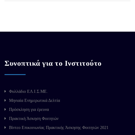
Συνοπτικά για το Ινστιτούτο
Φυλλάδιο ΕΛ.Ι.Σ.ΜΕ.
Μηνιαία Ενημερωτικά Δελτία
Πρόσκληση για έρευνα
Πρακτική Άσκηση Φοιτητών
Βίντεο Επικοινωνίας Πρακτικής Άσκησης Φοιτητών 2021