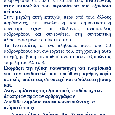
αρθρογραφία σε πολύ υψηλά επίπεδα,
αναρτώντας
στην ιστοσελίδα του περισσότερα από εξακόσια
κείμενα.
Στην μεγάλη αυτή επιτυχία, πέρα από τους άλλους
παράγοντες, τη μεγαλύτερη και σημαντικότερη
συνδρομή είχαν οι εθελοντές ανιδιοτελείς
αρθρογράφοι και συνεργάτες, στη συντριπτική
πλειοψηφία μέλη του Ινστιτούτου.
Το Ινστιτούτο
, σε ένα πληθυσμό πάνω από 50
αρθρογράφους και συνεργάτες του, στη χρονική αυτά
στιγμή, με βάση τον αριθμό αναρτήσεων (εξαιρώντας
τα μέλη του ΔΣ του):
Εκφράζει την
ηθική ικανοποίηση και ευαρέσκειά
για την ανιδιοτελή και υπεύθυνη αρθρογραφία
υψηλής ποιότητας σε συνεχή και αδιάλειπτη βάση,
και,
Αναγνωρίζοντας τις εξαιρετικές
επιδόσεις, των
δεκατριών πρώτων αρθρογράφων
Αποδίδει δημόσιο έπαινο
κοινοποιώντας τα
ονόματά τους:
Αριστοτέλους Αρίστος, Δρ , Συνεργάτης μας