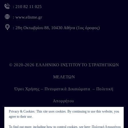
210 82 11 025
www.elisme.gr
28η Οκτωβρίου 88, 10430 Αθήνα (1ος όροφος)
© 2020-2026 ΕΛΛΗΝΙΚΟ ΙΝΣΤΙΤΟΥΤΟ ΣΤΡΑΤΗΓΙΚΩΝ
ΜΕΛΕΤΩΝ
Όροι Χρήσης – Πνευματικά Δικαιώματα
–
Πολιτική
Απορρήτου
Privacy & Cookies: This site uses cookies. By continuing to use this website, you
agree to their use.
Developed by
Kappagram
on
Kythira
To find out more, including how to control cookies, see here:
Πολιτική Απορρήτου