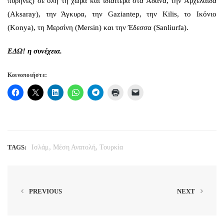
πυρήνες) σε όλη τη χώρα και ιδιαίτερα στα Άδανα, την Αρχελαΐδα
(Aksaray), την Άγκυρα, την Gaziantep, την Kilis, το Ικόνιο
(Konya), τη Μερσίνη (Mersin) και την Έδεσσα (Sanliurfa).
ΕΔΩ!
η συνέχεια.
Κοινοποιήστε:
,
,
TAGS:
Ισλάμ
Μέση Ανατολή
Τουρκία
PREVIOUS
NEXT