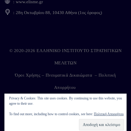
www.elisme.gr
28η Οκτωβρίου 88, 10430 Αθήνα (1ος όροφος)
© 2020-2026 ΕΛΛΗΝΙΚΟ ΙΝΣΤΙΤΟΥΤΟ ΣΤΡΑΤΗΓΙΚΩΝ
ΜΕΛΕΤΩΝ
Όροι Χρήσης – Πνευματικά Δικαιώματα
–
Πολιτική
Απορρήτου
Privacy & Cookies: This site uses cookies. By continuing to use this website, you
agree to their use.
Developed by
Kappagram
on
Kythira
To find out more, including how to control cookies, see here:
Πολιτική Απορρήτου