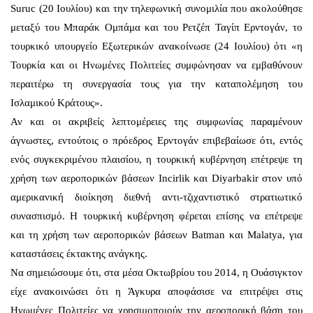
Suruc (20 Ιουλίου) και την τηλεφωνική συνομιλία που ακολούθησε
μεταξύ του Μπαράκ Ομπάμα και του Ρετζέπ Ταγίπ Ερντογάν, το
τουρκικό υπουργείο Εξωτερικών ανακοίνωσε (24 Ιουλίου) ότι «η
Τουρκία και οι Ηνωμένες Πολιτείες συμφώνησαν να εμβαθύνουν
περαιτέρω τη συνεργασία τους για την καταπολέμηση του
Ισλαμικού Κράτους».
Αν και οι ακριβείς λεπτομέρειες της συμφωνίας παραμένουν
άγνωστες, εντούτοις ο πρόεδρος Ερντογάν επιβεβαίωσε ότι, εντός
ενός συγκεκριμένου πλαισίου, η τουρκική κυβέρνηση επέτρεψε τη
χρήση των αεροπορικών βάσεων Incirlik και Diyarbakir στον υπό
αμερικανική διοίκηση διεθνή αντι-τζιχαντιστικό στρατιωτικό
συνασπισμό. Η τουρκική κυβέρνηση φέρεται επίσης να επέτρεψε
και τη χρήση των αεροπορικών βάσεων Batman και Malatya, για
καταστάσεις έκτακτης ανάγκης.
Να σημειώσουμε ότι, στα μέσα Οκτωβρίου του 2014, η Ουάσιγκτον
είχε ανακοινώσει ότι η Άγκυρα αποφάσισε να επιτρέψει στις
Ηνωμένες Πολιτείες να χρησιμοποιούν την αεροπορική βάση του