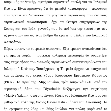
τουρκικής πολιτικής, αφετέρου σημαντική απειλή για το Ισλαμικό
Κράτος. Είναι προφανές ότι θα μειωθεί κατακόρυφα η απόσταση
που πρέπει να διανύσουν τα μαχητικά αεροσκάφη του διεθνούς
στρατιωτικού συνασπισμού μέχρι τα θέατρα επιχειρήσεων της
Συρίας και του Ιράκ, γεγονός που θα αυξήσει την τρωτότητα των
τζιχαντιστών και ως έναν βαθμό θα κρίνει το μέλλον του Ισλαμικού
Χαλιφάτου.
Πέραν αυτών, το τουρκικό υπουργείο Εξωτερικών ανακοίνωσε ότι,
για πρώτη φορά, η τουρκική πολεμική αεροπορία θα συμμετέχει
στις επιχειρήσεις του διεθνούς στρατιωτικού συνασπισμού κατά του
Ισλαμικού Κράτους. Ταυτόχρονα, η Τουρκία άρχισε να στοχοποιεί
και αντάρτες του εκτός νόμου Κουρδικού Εργατικού Κόμματος
(ΡΚΚ). Το πρωί της 24ης Ιουλίου, τρία τουρκικά F-16 από την
αεροπορική βάση του Diyarbakir διεξήγαγαν την επιχείρηση
«Martyr Yalcin», στοχοποιώντας θέσεις του Ισλαμικού Κράτους στη
μεθοριακή πόλη της Συρίας Hawar Kilis (βόρεια του Χαλεπίου). Τα
ξημερώματα της 25ης και 26ης Ιουλίου, για πρώτη φορά από το