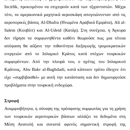
Incirlik, προκειμένου να επιχειρούν κατά των τζιχαντιστών. Μέχρι
τότε, τα αμερικανικά μαχητικά αεροσκάφη απογειώνονταν από τις
αεροπορικές βάσεις Al-Dhafra (Ηνωμένα Αραβικά Εμιράτα), Ali al-
Salem (Κουβέιτ) και Al-Udeid (Κατάρ). Στη συνέχεια, η Άγκυρα
δεν τήρησε τα συμφωνηθέντα καθότι θεωρούσε πως μια τέτοια
απόφαση θα αύξανε την πιθανότητα διεξαγωγής τρομοκρατικών
ενεργειών από το Ισλαμικό Κράτος κατά στόχων τουρκικών
συμφερόντων. Από την πλευρά του, ο ηγέτης του Ισλαμικού
Κράτους, Abu Bakr al-Baghdadi, κατά κάποιον τρόπο έδειχνε ότι
είχε «συμβιβασθεί» με αυτή την κατάσταση και δεν δημιουργούσε
προβλήματα στην τουρκική ενδοχώρα.
Σ
τροφή
Αναμφισβήτητα, η σύναψη της πρόσφατης συμφωνίας για τη χρήση
των τουρκικών αεροπορικών βάσεων αλλάζει τα δεδομένα στη
Μέση Ανατολή και συνιστά αφενός σημαντική στροφή της