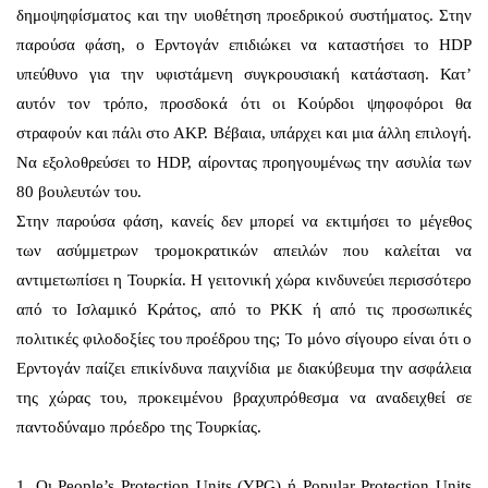
δημοψηφίσματος και την υιοθέτηση προεδρικού συστήματος. Στην
παρούσα φάση, ο Ερντογάν επιδιώκει να καταστήσει το HDP
υπεύθυνο για την υφιστάμενη συγκρουσιακή κατάσταση. Κατ’
αυτόν τον τρόπο, προσδοκά ότι οι Κούρδοι ψηφοφόροι θα
στραφούν και πάλι στο ΑΚΡ. Βέβαια, υπάρχει και μια άλλη επιλογή.
Να εξολοθρεύσει το HDP, αίροντας προηγουμένως την ασυλία των
80 βουλευτών του.
Στην παρούσα φάση, κανείς δεν μπορεί να εκτιμήσει το μέγεθος
των ασύμμετρων τρομοκρατικών απειλών που καλείται να
αντιμετωπίσει η Τουρκία. Η γειτονική χώρα κινδυνεύει περισσότερο
από το Ισλαμικό Κράτος, από το PKK ή από τις προσωπικές
πολιτικές φιλοδοξίες του προέδρου της; Το μόνο σίγουρο είναι ότι ο
Ερντογάν παίζει επικίνδυνα παιχνίδια με διακύβευμα την ασφάλεια
της χώρας του, προκειμένου βραχυπρόθεσμα να αναδειχθεί σε
παντοδύναμο πρόεδρο της Τουρκίας.
1. Οι People’s Protection Units (YPG) ή Popular Protection Units