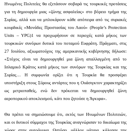
Ηνωμένες Πολιτείες θα εξετάσουν σοβαρά τις τουρκικές προτάσεις
για τη δημιουργία μιας «ζώνης ασφαλείας» στο βόρειο τμήμα της
Συρίας, αλλά και να μπλοκάρουν κάθε απόπειρα από τις συριακές
κουρδικές «Μονάδες Προστασίας του Λαού» (People’s Protection
Units – YPG)1 να προχωρήσουν σε περιοχές κατά μήκος των
τουρκικών συνόρων δυτικά του ποταμού Ευφράτη. Πράγματι, στις
27 Ιουλίου, αξιωματούχος της αμερικανικής κυβέρνησης δήλωσε:
«Στόχος είναι να δημιουργηθεί μια ζώνη απαλλαγμένη από το
Ισλαμικό Κράτος κατά μήκος των συνόρων της Τουρκίας και της
Συρίας… Η συμφωνία ορίζει ότι η Τουρκία θα προσφέρει
υποστήριξη στους Σύρους αντάρτες που η Ουάσιγκτον χαρακτηρίζει
ως μετριοπαθείς, ενώ δεν πρόκειται να δημιουργηθεί ζώνη
αεροπορικού αποκλεισμού, κάτι που ζητούσε η Άγκυρα».
Θα πρέπει να σημειώσουμε ότι, εκτός των Ηνωμένων Πολιτειών,
και οι δυτικοί σύμμαχοι της Τουρκίας αναγνώρισαν το δικαίωμα της
χώρας στην αυτοάμυνα. Ωστόσο, μάλλον μάταια, κάλεσαν την