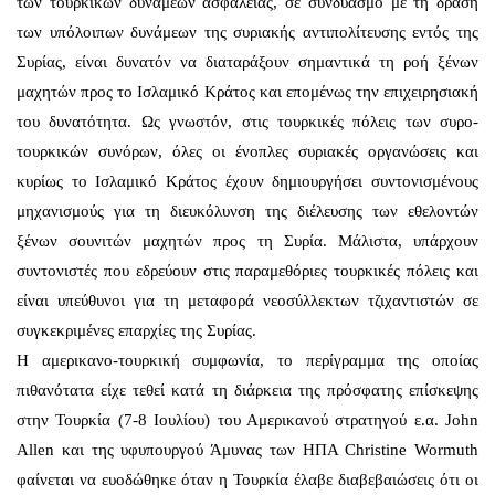
των τουρκικών δυνάμεων ασφάλειας, σε συνδυασμό με τη δράση
των υπόλοιπων δυνάμεων της συριακής αντιπολίτευσης εντός της
Συρίας, είναι δυνατόν να διαταράξουν σημαντικά τη ροή ξένων
μαχητών προς το Ισλαμικό Κράτος και επομένως την επιχειρησιακή
του δυνατότητα. Ως γνωστόν, στις τουρκικές πόλεις των συρο-
τουρκικών συνόρων, όλες οι ένοπλες συριακές οργανώσεις και
κυρίως το Ισλαμικό Κράτος έχουν δημιουργήσει συντονισμένους
μηχανισμούς για τη διευκόλυνση της διέλευσης των εθελοντών
ξένων σουνιτών μαχητών προς τη Συρία. Μάλιστα, υπάρχουν
συντονιστές που εδρεύουν στις παραμεθόριες τουρκικές πόλεις και
είναι υπεύθυνοι για τη μεταφορά νεοσύλλεκτων τζιχαντιστών σε
συγκεκριμένες επαρχίες της Συρίας.
Η αμερικανο-τουρκική συμφωνία, το περίγραμμα της οποίας
πιθανότατα είχε τεθεί κατά τη διάρκεια της πρόσφατης επίσκεψης
στην Τουρκία (7-8 Ιουλίου) του Αμερικανού στρατηγού ε.α. John
Allen και της υφυπουργού Άμυνας των ΗΠΑ Christine Wormuth
φαίνεται να ευοδώθηκε όταν η Τουρκία έλαβε διαβεβαιώσεις ότι οι