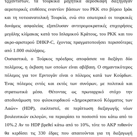
τζιχαντιστών, τα τουρκικά μαχητικά αεροσκάφη διεξήγαγαν
αεροπορικές επιθέσεις εναντίον βάσεων του PKK στο βόρειο Ιράκ
και τη νοτιοανατολική Τουρκία, ενώ στο εσωτερικό οι τουρκικές
δυνάμεις ασφαλείας εξαπέλυσαν αντιτρομοκρατικές επιχειρήσεις
μεγάλης κλίμακας κατά του Ισλαμικού Κράτους, του PKK και του
ακρο-αριστερού DHKP-C, έχοντας πραγματοποιήσει περισσότερες
από 1.000 συλλήψεις.
Ουσιαστικά, ο Τούρκος πρόεδρος αποφάσισε να διεξάγει δύο
πολέμους, η έκβαση των οποίων είναι αβέβαιη. Ο σημαντικότερος
πόλεμος για τον Ερντογάν είναι ο πόλεμος κατά των Κούρδων.
Ένας πόλεμος εντός και εκτός των συνόρων, με πολιτικά και
στρατιωτικά μέσα. Θέτοντας ως πρωταρχικό στόχο την
αποδυνάμωση του φιλοκουρδικού «Δημοκρατικού Κόμματος των
Λαών» (HDP), ευελπιστεί, σε περίπτωση διεξαγωγής νέων
βουλευτικών εκλογών, να περιορίσει το ποσοστό του κάτω από το
10%.2 Αν το HDP βρεθεί κάτω από το 10%, τότε το ΑΚΡ πιθανόν
θα κερδίσει τις 330 έδρες που απαιτούνται για τη διεξαγωγή