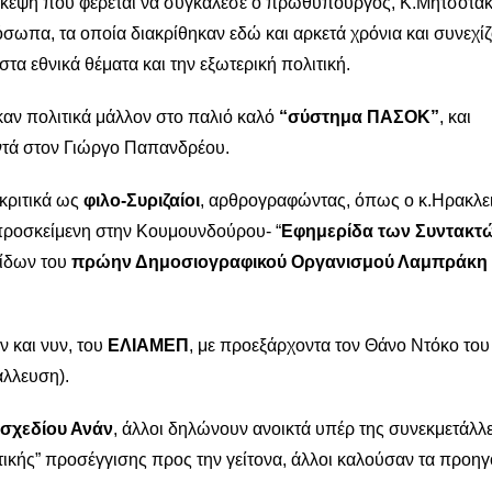
σκεψη που φέρεται να συγκάλεσε ο πρωθυπουργός, Κ.Μητσοτάκ
ωπα, τα οποία διακρίθηκαν εδώ και αρκετά χρόνια και συνεχί
 στα εθνικά θέματα και την εξωτερική πολιτική.
ήκαν πολιτικά μάλλον στο παλιό καλό
“σύστημα ΠΑΣΟΚ”
, και
οντά στον Γιώργο Παπανδρέου.
ακριτικά ως
φιλο-Συριζαίοι
, αρθρογραφώντας, όπως ο κ.Ηρακλε
 προσκείμενη στην Κουμουνδούρου- “
Εφημερίδα των Συντακτ
ρίδων του
πρώην Δημοσιογραφικού Οργανισμού Λαμπράκη 
 και νυν, του
ΕΛΙΑΜΕΠ
, με προεξάρχοντα τον Θάνο Ντόκο του
άλλευση).
 σχεδίου Ανάν
, άλλοι δηλώνουν ανοικτά υπέρ της συνεκμετάλλ
αστικής” προσέγγισης προς την γείτονα, άλλοι καλούσαν τα προη