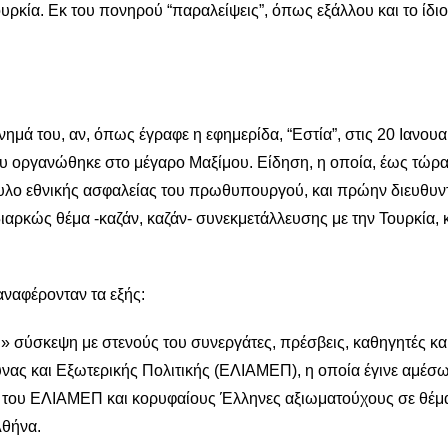
υρκία. Εκ του πονηρού “παραλείψεις”, όπως εξάλλου και το ίδιο
ημά του, αν, όπως έγραφε η εφημερίδα, “Εστία”, στις 20 Ιανου
ου οργανώθηκε στο μέγαρο Μαξίμου. Είδηση, η οποία, έως τώρα
ουλο εθνικής ασφαλείας του πρωθυπουργού, και πρώην διευθυν
 διαρκώς θέμα -καζάν, καζάν- συνεκμετάλλευσης με την Τουρκία, 
αναφέρονταν τα εξής:
 σύσκεψη με στενούς του συνεργάτες, πρέσβεις, καθηγητές κα
υνας και Εξωτερικής Πολιτικής (ΕΛΙΑΜΕΠ), η οποία έγινε αμέσω
α του ΕΛΙΑΜΕΠ και κορυφαίους Έλληνες αξιωματούχους σε θέμ
Αθήνα.