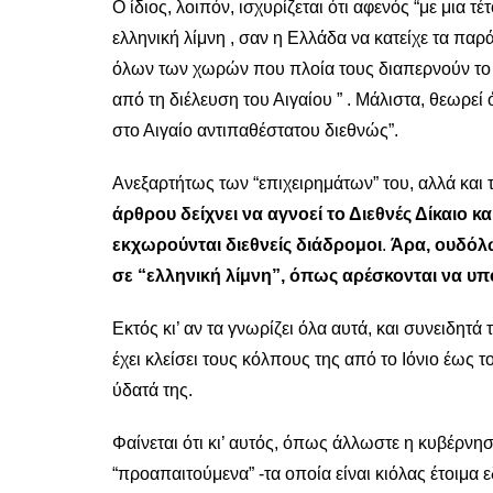
Ο ίδιος, λοιπόν, ισχυρίζεται ότι αφενός “με μια τ
ελληνική λίμνη , σαν η Ελλάδα να κατείχε τα παρ
όλων των χωρών που πλοία τους διαπερνούν το Αι
από τη διέλευση του Αιγαίου ” . Μάλιστα, θεωρεί
στο Αιγαίο αντιπαθέστατου διεθνώς”.
Ανεξαρτήτως των “επιχειρημάτων” του, αλλά και 
άρθρου δείχνει να αγνοεί το Διεθνές Δίκαιο κα
εκχωρούνται διεθνείς διάδρομοι
.
Άρα, ουδόλω
σε “ελληνική λίμνη”, όπως αρέσκονται να υπο
Εκτός κι’ αν τα γνωρίζει όλα αυτά, και συνειδη
έχει κλείσει τους κόλπους της από το Ιόνιο έως το
ύδατά της.
Φαίνεται ότι κι’ αυτός, όπως άλλωστε η κυβέρνηση
“προαπαιτούμενα” -τα οποία είναι κιόλας έτοιμα 