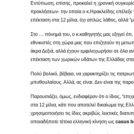
Εντύπωση, επίσης, προκαλεί η χρονική συγκυρία
προκλήσεων- την οποία ο κ.Ηρακλείδης επέλεξε γι
επέκταση στα 12 μίλια, όχι απλώς λάθος, αλλά “μ
Στο … πόνημά του, ο κ.καθηγητής μας εξηγεί ότι, 
εθνικιστές στη χώρα μας που επιζητούν τη μετωπ
άκρα Δεξιά, αλλά έχουν εμφιλοχωρήσει σε όλα αν
επέκταση των χωρικών υδάτων της Ελλάδας στα 1
Πολύ βολικό, βέβαια, να χαρακτηρίζει τις πατριωτ
μπυθουλαίους. Αλλά, ας είναι. Δεν είναι της παρ
Παρουσιάζει, όμως, ενδιαφέρον ότι ο ίδιος, “επι
στα 12 μίλια, κάτι που αποτελεί δικαίωμα της Ελλ
χρησιμοποιήσει τις ίδιες ακριβώς λεκτικές διατυ
οποιαδήποτε τέτοια ελληνική κίνηση ως
casus be