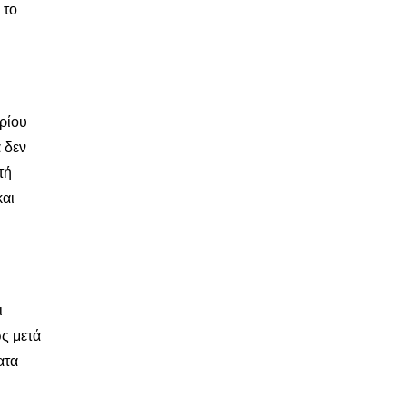
 το
αρίου
 δεν
τή
και
ι
ς μετά
ατα