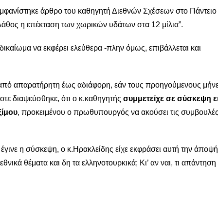
εμφανίστηκε άρθρο του καθηγητή Διεθνών Σχέσεων στο Πάντειο
 λάθος η επέκταση των χωρικών υδάτων στα 12 μίλια”.
δικαίωμα να εκφέρει ελεύθερα -πλην όμως, επιβάλλεται και
, από απαρατήρητη έως αδιάφορη, εάν τους προηγούμενους μήνε
οτε διαψεύσθηκε, ότι ο κ.καθηγητής
συμμετείχε σε σύσκεψη ε
ξίμου
, προκειμένου ο πρωθυπουργός να ακούσει τις συμβουλές
 έγινε η σύσκεψη, ο κ.Ηρακλείδης είχε εκφράσει αυτή την άποψή
νικά θέματα και δη τα ελληνοτουρκικά; Κι’ αν ναι, τι απάντηση