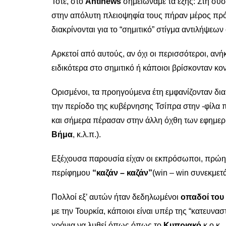
Τότε, στο
Antinews
σημειώναμε τα εξής: Στη σύ
στην απόλυτη πλειοψηφία τους πήραν μέρος πρόσ
διακρίνονται για το “σημιτικό” στίγμα αντιλήψεων
Αρκετοί από αυτούς, αν όχι οι περισσότεροι, αν
ειδικότερα στο σημιτικό ή κάποιοι βρίσκονταν κ
Ορισμένοι, τα προηγούμενα έτη εμφανίζονταν δι
την περίοδο της κυβέρνησης Τσίπρα στην -φίλα
και σήμερα πέρασαν στην άλλη όχθη των εφημε
Βήμα
, κ.λ.π.).
Εξέχουσα παρουσία είχαν οι εκπρόσωποι, πρώην
περίφημου
“καζάν – καζάν”
(win – win συνεκμετ
Πολλοί εξ’ αυτών ήταν δεδηλωμένοι
οπαδοί του
με την Τουρκία, κάποιοι είναι υπέρ της “κατευν
χρόνια να λυθεί όπως όπως το
Κυπριακό,
κ.ο.κ.