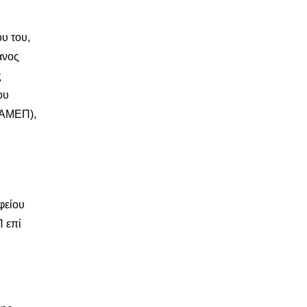
υ του,
άνος
ς
ου
ΙΑΜΕΠ),
φείου
 επί