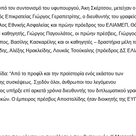
πό τον συντονισμό του υφυπουργού, Άκη Σκέρτσου, μετείχαν ο
 Επικρατείας Γιώργος Γεραπετρίτης, ο διευθυντής του γραφείο
λος Εθνικής Ασφαλείας και πρώην πρόεδρος του ΕΛΙΑΜΕΠ, Θ
Π καθηγητής, Γιώργος Παγουλάτος, οι πρώην πρέσβεις, Γιώργο
ος, Βασίλης Κασκαρέλης και οι καθηγητές – δραστήρια μέλη τ
δης, Αλέξης Ηρακλείδης, Λουκάς Τσούκαλης (πρόεδρος ΔΣ ΕΛ
ίδα: “Από το προφίλ και την προϊστορία ενός εκάστου των
της συσκέψεως. Σχεδόν όλοι, άνθρωποι του λεγόμενου
 υπήρξε επί αρκετά χρόνια διευθυντής του διπλωματικού γρα
ών. Ο έμπειρος πρέσβυς Αποστολίδης ήταν διοικητής της ΕΥΠ