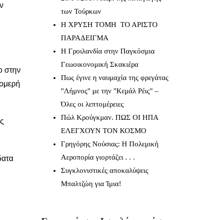
ν
των Τούρκων
Η ΧΡΥΣΗ ΤΟΜΗ ΤΟ ΑΡΙΣΤΟ
ΠΑΡΑΔΕΙΓΜΑ
Η Γροιλανδία στην Παγκόσμια
Γεωοικονομική Σκακιέρα
ο στην
Πως έγινε η ναυμαχία της φρεγάτας
νομερή
"Λήμνος" με την "Κεμάλ Ρέις" –
Όλες οι λεπτομέρειες
Πώλ Κρούγκμαν. ΠΩΣ ΟΙ ΗΠΑ
ές
ΕΛΕΓΧΟΥΝ ΤΟΝ ΚΟΣΜΟ
Γρηγόρης Νούσιας: Η Πολεμική
Αεροπορία γιορτάζει . . .
δατα
Συγκλονιστικές αποκαλύψεις
Μπαλτζώη για Ίμια!