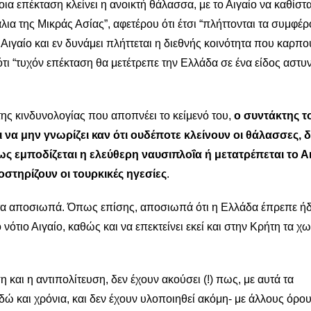
έτοια επέκταση κλείνει η ανοικτή θάλασσα, με το Αιγαίο να καθίστ
άλια της Μικράς Ασίας”, αφετέρου ότι έτσι “πλήττονται τα συμφέ
γαίο και εν δυνάμει πλήττεται η διεθνής κοινότητα που καρπο
 ότι “τυχόν επέκταση θα μετέτρεπε την Ελλάδα σε ένα είδος αστ
της κινδυνολογίας που αποπνέει το κείμενό του,
ο συντάκτης τ
ι να μην γνωρίζει καν ότι ουδέποτε κλείνουν οι θάλασσες, δ
ς εμποδίζεται η ελεύθερη ναυσιπλοΐα ή μετατρέπεται το Α
στηρίζουν οι τουρκικές ηγεσίες
.
τά τα αποσιωπά. Όπως επίσης, αποσιωπά ότι η Ελλάδα έπρεπε ή
 νότιο Αιγαίο, καθώς και να επεκτείνει εκεί και στην Κρήτη τα χ
 και η αντιπολίτευση, δεν έχουν ακούσει (!) πως, με αυτά τα
εδώ και χρόνια, και δεν έχουν υλοποιηθεί ακόμη- με άλλους όρο