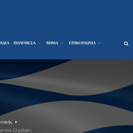
ΆΔΙΑ
ΠΟΛΥΜΈΣΑ
ΒΉΜΑ
ΕΠΙΚΟΙΝΩΝΊΑ
ιτικής
ν στα 12 μίλια»;