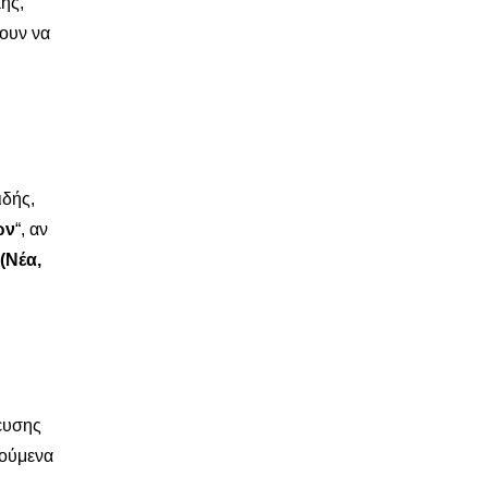
ης,
ζουν να
ιδής,
ών
“, αν
(Νέα,
ευσης
γούμενα