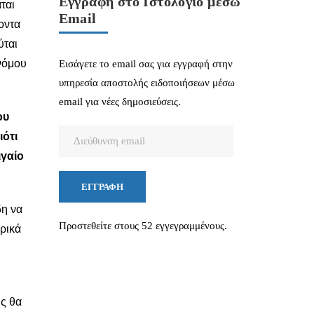
Εγγραφή στο Ιστολόγιο μέσω
αται
Email
ροντα
ύται
υνόμου
Εισάγετε το email σας για εγγραφή στην
υπηρεσία αποστολής ειδοποιήσεων μέσω
email για νέες δημοσιεύσεις.
ου
Διεύθυνση
ιότι
email
ιγαίο
ΕΓΓΡΑΦΉ
δη να
Προστεθείτε στους 52 εγγεγραμμένους.
ωρικά
υς θα