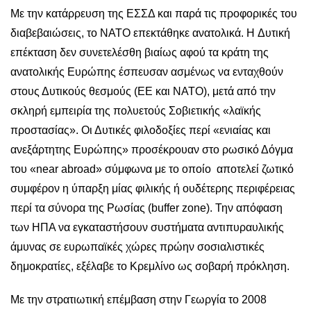
Με την κατάρρευση της ΕΣΣΔ και παρά τις προφορικές του
διαβεβαιώσεις, το ΝΑΤΟ επεκτάθηκε ανατολικά. H Δυτική
επέκταση δεν συνετελέσθη βιαίως αφού τα κράτη της
ανατολικής Ευρώπης έσπευσαν ασμένως να ενταχθούν
στους Δυτικούς θεσμούς (ΕΕ και ΝΑΤΟ), μετά από την
σκληρή εμπειρία της πολυετούς Σοβιετικής «λαϊκής
προστασίας». Οι Δυτικές φιλοδοξίες περί «ενιαίας και
ανεξάρτητης Ευρώπης» προσέκρουαν στο ρωσικό Δόγμα
του «near abroad» σύμφωνα με το οποίο αποτελεί ζωτικό
συμφέρον η ύπαρξη μίας φιλικής ή ουδέτερης περιφέρειας
περί τα σύνορα της Ρωσίας (buffer zone). Την απόφαση
των ΗΠΑ να εγκαταστήσουν συστήματα αντιπυραυλικής
άμυνας σε ευρωπαϊκές χώρες πρώην σοσιαλιστικές
δημοκρατίες, εξέλαβε το Κρεμλίνο ως σοβαρή πρόκληση.
Με την στρατιωτική επέμβαση στην Γεωργία το 2008