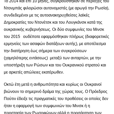
Το 2014 και επί 10 μήνες, συγκρούσθηκαν σε περιοχές του
Ντονμπάς φιλορώσοι αυτονομιστές (με αρωγό την Ρωσία),
συνδεδεμένοι με τις αυτοανακηρυχθείσες λαϊκές
Δημοκρατίες του
Ντονέτσκ
και του
Λουγκάνσκ
κατά της
ουκρανικής κυβερνήσεως. Οι δύο συμφωνίες του Μινσκ
του 2015 ουδέποτε εφαρμόσθηκαν πλήρως (διαφορετικές
ερμηνείες των ασαφών διατάξεων αυτής), με αποτέλεσμα
την διατήρηση έως σήμερα των συγκρούσεων
(χαμηλότερης εντάσεως) μεταξύ των ανταρτών, με την
υποστήριξη των Ρώσων και του Ουκρανικού στρατού και
με αρκετές απώλειες εκατέρωθεν.
Οκτώ έτη μετά η ανθρωπότητα και κυρίως οι Ουκρανοί
βιώνουν το σημερινό δράμα της χώρας τους. Ο Πρόεδρος
Πούτιν έδειξε τις πραγματικές του προθέσεις οι οποίες δεν
ήταν η εφαρμογή των συμφωνιών του Μινσκ ή η
προστασία των Ρωσοφώνων αλλά η προσάρτηση των