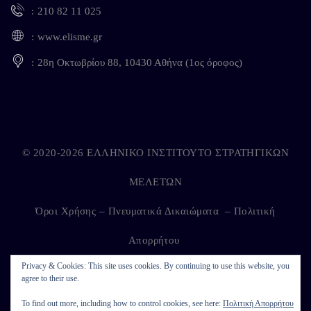
210 82 11 025
www.elisme.gr
28η Οκτωβρίου 88, 10430 Αθήνα (1ος όροφος)
© 2020-2026 ΕΛΛΗΝΙΚΟ ΙΝΣΤΙΤΟΥΤΟ ΣΤΡΑΤΗΓΙΚΩΝ
ΜΕΛΕΤΩΝ
Όροι Χρήσης – Πνευματικά Δικαιώματα
–
Πολιτική
Απορρήτου
Privacy & Cookies: This site uses cookies. By continuing to use this website, you
agree to their use.
Developed by
Kappagram
on
Kythira
To find out more, including how to control cookies, see here:
Πολιτική Απορρήτου