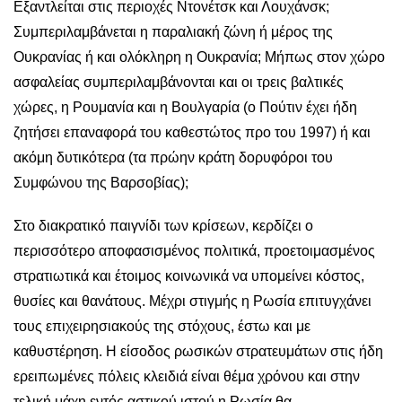
Εξαντλείται στις περιοχές Ντονέτσκ και Λουχάνσκ;
Συμπεριλαμβάνεται η παραλιακή ζώνη ή μέρος της
Ουκρανίας ή και ολόκληρη η Ουκρανία; Μήπως στον χώρο
ασφαλείας συμπεριλαμβάνονται και οι τρεις βαλτικές
χώρες, η Ρουμανία και η Βουλγαρία (ο Πούτιν έχει ήδη
ζητήσει επαναφορά του καθεστώτος προ του 1997) ή και
ακόμη δυτικότερα (τα πρώην κράτη δορυφόροι του
Συμφώνου της Βαρσοβίας);
Στο διακρατικό παιγνίδι των κρίσεων, κερδίζει ο
περισσότερο αποφασισμένος πολιτικά, προετοιμασμένος
στρατιωτικά και έτοιμος κοινωνικά να υπομείνει κόστος,
θυσίες και θανάτους. Μέχρι στιγμής η Ρωσία επιτυγχάνει
τους επιχειρησιακούς της στόχους, έστω και με
καθυστέρηση. Η είσοδος ρωσικών στρατευμάτων στις ήδη
ερειπωμένες πόλεις κλειδιά είναι θέμα χρόνου και στην
τελική μάχη εντός αστικού ιστού η Ρωσία θα