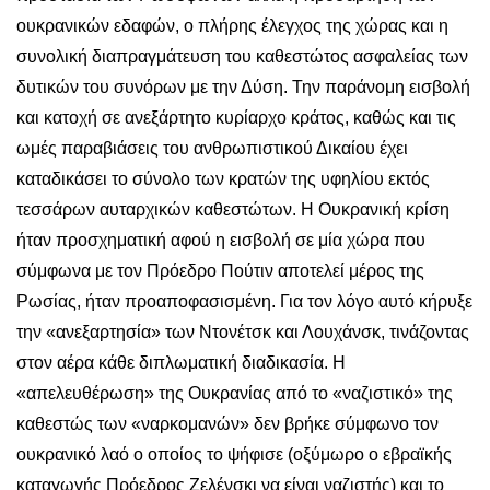
ουκρανικών εδαφών, ο πλήρης έλεγχος της χώρας και η
συνολική διαπραγμάτευση του καθεστώτος ασφαλείας των
δυτικών του συνόρων με την Δύση. Την παράνομη εισβολή
και κατοχή σε ανεξάρτητο κυρίαρχο κράτος, καθώς και τις
ωμές παραβιάσεις του ανθρωπιστικού Δικαίου έχει
καταδικάσει το σύνολο των κρατών της υφηλίου εκτός
τεσσάρων αυταρχικών καθεστώτων. Η Ουκρανική κρίση
ήταν προσχηματική αφού η εισβολή σε μία χώρα που
σύμφωνα με τον Πρόεδρο Πούτιν αποτελεί μέρος της
Ρωσίας, ήταν προαποφασισμένη. Για τον λόγο αυτό κήρυξε
την «ανεξαρτησία» των Ντονέτσκ και Λουχάνσκ, τινάζοντας
στον αέρα κάθε διπλωματική διαδικασία. Η
«απελευθέρωση» της Ουκρανίας από το «ναζιστικό» της
καθεστώς των «ναρκομανών» δεν βρήκε σύμφωνο τον
ουκρανικό λαό ο οποίος το ψήφισε (οξύμωρο ο εβραϊκής
καταγωγής Πρόεδρος Ζελένσκι να είναι ναζιστής) και το