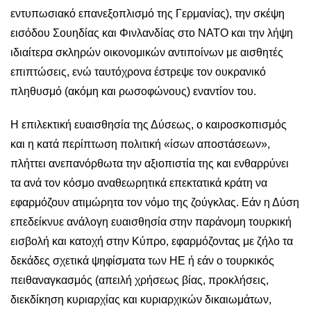
εντυπωσιακό επανεξοπλισμό της Γερμανίας), την σκέψη
εισόδου Σουηδίας και Φινλανδίας στο ΝΑΤΟ και την λήψη
ιδιαίτερα σκληρών οικονομικών αντιποίνων με αισθητές
επιπτώσεις, ενώ ταυτόχρονα έστρεψε τον ουκρανικό
πληθυσμό (ακόμη και ρωσοφώνους) εναντίον του.
Η επιλεκτική ευαισθησία της Δύσεως, ο καιροσκοπισμός
και η κατά περίπτωση πολιτική «ίσων αποστάσεων»,
πλήττει ανεπανόρθωτα την αξιοπιστία της και ενθαρρύνει
τα ανά τον κόσμο αναθεωρητικά επεκτατικά κράτη να
εφαρμόζουν ατιμώρητα τον νόμο της ζούγκλας. Εάν η Δύση
επεδείκνυε ανάλογη ευαισθησία στην παράνομη τουρκική
εισβολή και κατοχή στην Κύπρο, εφαρμόζοντας με ζήλο τα
δεκάδες σχετικά ψηφίσματα των ΗΕ ή εάν ο τουρκικός
πειθαναγκασμός (απειλή χρήσεως βίας, προκλήσεις,
διεκδίκηση κυριαρχίας και κυριαρχικών δικαιωμάτων,