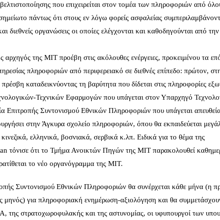
 βελτιστοποίησης που επιχειρείται στον τομέα των πληροφοριών από όλο
οσημείωτο πάντως ότι στους εν λόγω φορείς ασφαλείας συμπεριλαμβάνοντ
αι διεθνείς οργανώσεις οι οποίες ελέγχονται και καθοδηγούνται από την
ος αρχηγός της ΜΙΤ προέβη στις ακόλουθες ενέργειες, προκειμένου τα επ
υπηρεσίας πληροφοριών από περιφερειακό σε διεθνές επίπεδο: πρώτον, στ
ρέσβη καταδεικνύοντας τη βαρύτητα που δίδεται στις πληροφορίες εξω
εχνολογικών-Τεχνικών Εφαρμογών που υπάγεται στον Υπαρχηγό Τεχνολ
ία Επιτροπής Συντονισμού Εθνικών Πληροφοριών που υπάγεται απευθεία
ιτουργήσει στην Άγκυρα σχολείο πληροφοριών, όπου θα εκπαιδεύεται μεγά
νεζικά, ελληνικά, βοσνιακά, σερβικά κ.λπ. Ειδικά για το θέμα της
an τόνισε ότι το Τμήμα Ανοικτών Πηγών της ΜΙΤ παρακολουθεί καθημε
ρατίθεται το νέο οργανόγραμμα της ΜΙΤ.
ροπής Συντονισμού Εθνικών Πληροφοριών θα συνέρχεται κάθε μήνα (η π
ος μηνός) για πληροφοριακή ενημέρωση-αξιολόγηση και θα συμμετάσχου
Α, της στρατοχωροφυλακής και της αστυνομίας, οι υφυπουργοί των υπο