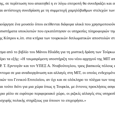
ς, σε περίπτωση που απαιτηθεί η εν λόγω επιτροπή θα συνεδριάζει και 
αι αντίστοιχη συνεδρίαση με τη συμμετοχή χαμηλόβαθμων στελεχών τω
μιούργησε ένα μουσείο όπου εκτίθενται διάφορα υλικά που χρησιμοποιού
ι συστήματα υποκλοπών που εγκατέστησαν οι υπηρεσίες πληροφοριών τη
 της Κύπρου κ.λπ. στα κτήρια των τουρκικών διπλωματικών αποστολών σ
ασμα από το βιβλίο του Μάνου Ηλιάδη για τη μυστική δράση των Τούρκω
ρει τα εξής: «Η τεκμαιρόμενη υποστήριξη του νέου αρχηγού της ΜΙΤ α
Ρ. Τ. Ερντογάν και τον ΥΠΕΞ Α. Νταβούτογλου, τρεις βασικούς πόλους 
ύντομα σε μια αναδιοργάνωση και αλλαγές στη ΜΙΤ, οι οποίες ενδεχομέν
ιών του Γενικού Επιτελείου, αν όχι και σε ολόκληρο το πλέγμα των του
ι τούτο διότι για μια χώρα όπως η Τουρκία, με έντονες προκλήσεις ασφ
ριο ρόλο σε ευρύτερο περιφερειακό χώρο, οι ριζικές αλλαγές στις υπηρεσί
χυρής πολικής στηρίξεως για όποιον το επιχειρήσει.»