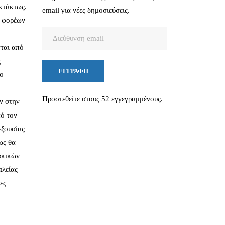
εκτάκτως.
email για νέες δημοσιεύσεις.
ν φορέων
Διεύθυνση
email
νται από
ς
ΕΓΓΡΑΦΉ
το
Προστεθείτε στους 52 εγγεγραμμένους.
ν στην
πό τον
εξουσίας
ως θα
ρκικών
αλείας
ες