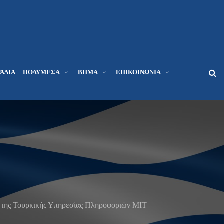
ΆΔΙΑ
ΠΟΛΥΜΈΣΑ
ΒΉΜΑ
ΕΠΙΚΟΙΝΩΝΊΑ
 της Τουρκικής Υπηρεσίας Πληροφοριών ΜΙΤ