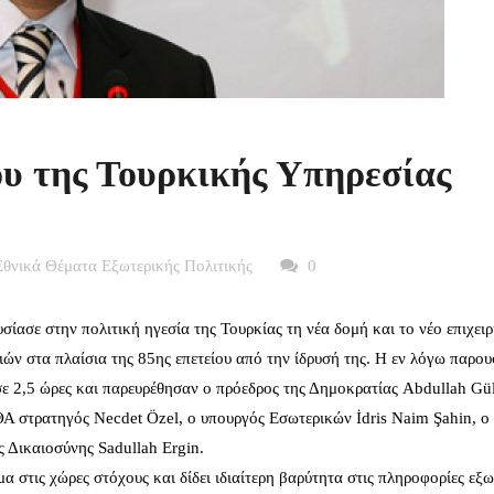
υ της Τουρκικής Υπηρεσίας
Εθνικά Θέματα Εξωτερικής Πολιτικής
0
σίασε στην πολιτική ηγεσία της Τουρκίας τη νέα δομή και το νέο επιχει
ών στα πλαίσια της 85ης επετείου από την ίδρυσή της. Η εν λόγω παρο
σε 2,5 ώρες και παρευρέθησαν ο πρόεδρος της Δημοκρατίας Abdullah Gül
 στρατηγός Necdet Özel, ο υπουργός Εσωτερικών İdris Naim Şahin, ο
 Δικαιοσύνης Sadullah Ergin.
μα στις χώρες στόχους και δίδει ιδιαίτερη βαρύτητα στις πληροφορίες εξ