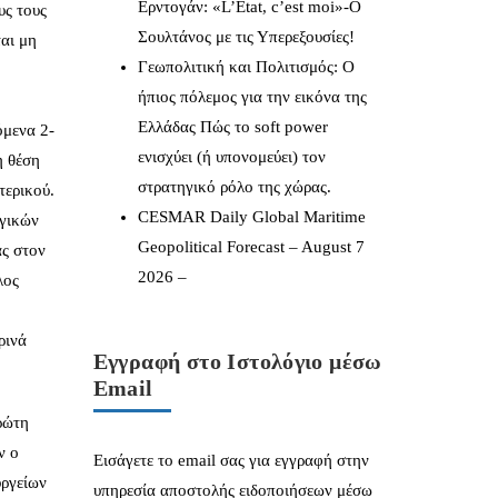
Ερντογάν: «L’État, c’est moi»-Ο
υς τους
Σουλτάνος με τις Υπερεξουσίες!
αι μη
Γεωπολιτική και Πολιτισμός: Ο
ήπιος πόλεμος για την εικόνα της
Ελλάδας Πώς το soft power
όμενα 2-
ενισχύει (ή υπονομεύει) τον
η θέση
στρατηγικό ρόλο της χώρας.
τερικού.
CESMAR Daily Global Maritime
ογικών
Geopolitical Forecast – August 7
ς στον
2026 –
λος
ρινά
Εγγραφή στο Ιστολόγιο μέσω
Email
ρώτη
ν ο
Εισάγετε το email σας για εγγραφή στην
υργείων
υπηρεσία αποστολής ειδοποιήσεων μέσω