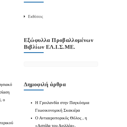
Εκθέσεις
Εξώφυλλα Προβαλλομένων
Βιβλίων ΕΛ.Ι.Σ.ΜΕ.
Δημοφιλή άρθρα
ρησιακό
υσίαση
, ο
Η Γροιλανδία στην Παγκόσμια
Γεωοικονομική Σκακιέρα
Ο Αντιαεροπορικός Θόλος , η
ωτερικού
«Ασπίδα του Αχιλλέα».