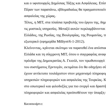
και ο υφυπουργός Δημόσιας Τάξης και Ασφάλειας. Επίση
Πέραν των παραπάνω, εβδομαδιαίως θα πραγματοποιείτ
ασφαλείας της χώρας.
Τέλος, η ΜΙΤ, στα πλαίσια προβολής του έργου της, δη
τις μυστικές υπηρεσίες. Μεταξύ αυτών περιλαμβάνοντα
Ελλάδος, της Ρωσίας, της Βουλγαρίας, της Ρουμανίας,
εξωτερικό (εφημερίδα Milliyet/6-1-2012).
Κλείνοντας, κρίνεται σκόπιμο να παρατεθεί ένα απόσπ
Ελλάδα και τη σύγχρονη ΜΙΤ, όπου ο συγγραφέας αναφέ
πρόεδρο της Δημοκρατίας Α. Γκιούλ, τον πρωθυπουργό 
του συστήματος Ερντογάν, εκτιμάται ότι θα οδηγήσει σ
έχουν αντίκτυπο τουλάχιστον στον μηχανισμό πληροφορ
υπηρεσιών πληροφοριών και ασφαλείας της Τουρκίας. Κα
στο εσωτερικό και φιλοδοξίες για πιο ενεργό και δραστή
πληροφοριών και ασφαλείας προϋποθέτουν την ύπαρξη ισ
Κοινοποιήστε: