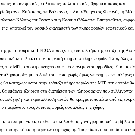
ακούς, οικονομικούς, πολιτικούς, πολιτιστικούς, θρησκευτικούς και
ορίσθηκαν ο Καύκασος, τα Βαλκάνια, η Ασία-Ειρηνικός Ωκεανός, η Μέσ
Θάλασσα-Κόλπος του Άντεν και η Κασπία Θάλασσα. Επιπρόσθετα, σύμφ
ς της, αποτελεί τον βασικό διαχειριστή των πληροφοριών εσωτερικού και
 της με το τουρκικό ΓΕΕΘΑ που είχε ως αποτέλεσμα της ένταξη της Διοί
σωπικό και υλικά) στην τουρκική υπηρεσία πληροφοριών. Έτσι, όλες οι
α, την ΜΙΤ, και στη συνέχεια αυτές θα διανέμονται αρμοδίως. Στο παρελ
ε πληροφορίες με τα δικά του μέσα, χωρίς όμως να ενημερώνει πλήρως 
ες θα καταχωρούνται στην τράπεζα πληροφοριών της ΜΙΤ, στην οποία θα
 θα υπάρχει εξαίρεση στη διαχείριση των πληροφοριών που συλλέγονται
αξιολόγηση και εκμετάλλευση αυτών θα πραγματοποιείται από τις τουρκ
α ενημερώνουν τους λοιπούς φορείς ασφαλείας της χώρας.
νεται σκόπιμο να παρατεθεί το ακόλουθο οργανόγραμμα από το βιβλίο τ
 στρατηγική και η στρατιωτική ισχύς της Τουρκίας», η σημασία του οπο