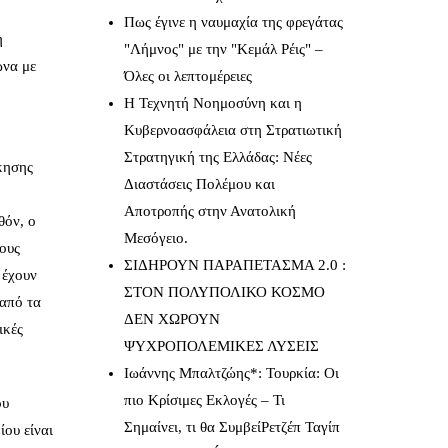
Πως έγινε η ναυμαχία της φρεγάτας
η
"Λήμνος" με την "Κεμάλ Ρέις" –
ωνα με
Όλες οι λεπτομέρειες
Η Τεχνητή Νοημοσύνη και η
Κυβερνοασφάλεια στη Στρατιωτική
Στρατηγική της Ελλάδας: Νέες
κησης
Διαστάσεις Πολέμου και
Αποτροπής στην Ανατολική
θόν, ο
Μεσόγειο.
τους
ΣΙΔΗΡΟΥΝ ΠΑΡΑΠΕΤΑΣΜΑ 2.0 :
 έχουν
ΣΤΟΝ ΠΟΛΥΠΟΛΙΚΟ ΚΟΣΜΟ
 από τα
ΔΕΝ ΧΩΡΟΥΝ
ικές
ΨΥΧΡΟΠΟΛΕΜΙΚΕΣ ΛΥΣΕΙΣ
Ιωάννης Μπαλτζώης*: Τουρκία: Οι
πιο Κρίσιμες Εκλογές – Τι
ου
Σημαίνει, τι θα ΣυμβείΡετζέπ Ταγίπ
ίου είναι