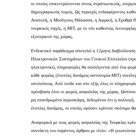
οι οποίες επικεντρώνονται στους στρατιωτικούς, ενεργει
δημογραφικούς τομείς. Ως περιοχές ενδιαφέροντος καθ
Ανατολή, η Μεσόγειος Θάλασσα, η Αφρική, η Ερυθρά 
τουρκικές πηγές, η ΜΙΤ, με το νέο καθεστώς λειτουργία
εξωτερικού της χώρας.
Ενδεικτικό παράδειγμα αποτελεί η 12μηνη διαβούλευση
Ηλεκτρονικών Συστημάτων του Γενικού Επιτελείου (προ
ηλεκτρονικές πληροφορίες θα συλλέγονται από ένα φορέ
κάθε φορέας (ένοπλες δυνάμεις-αστυνομία-ΜΙΤ) συνέλεγ
υπολοίπους. Από τούδε και στο εξής όλες οι πληροφορί
πρόσβαση όλοι οι φορείς ασφαλείας της χώρας. Ωστόσο,
μη επανδρωμένα αεροσκάφη, δεδομένου ότι η συλλογή, 
ένοπλες δυνάμεις, οι οποίες εφόσον κρίνουν σκόπιμο θ
Αναφορικά με τους φορείς ασφαλείας της Τουρκίας κρί
συντάκτη του παρόντος άρθρου με τίτλο: «Η γεωπολιτική