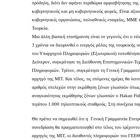
πρόδηλη, διότι δεν αφήνει περιθώρια αμφισβήτησης της
κυβερνητικούς και μη κυβερνητικούς φορείς. Είναι αξι
κυβερνητικές οργανώσεις, πολυεθνικές εταιρείες, ΜΜΕ κ
Τουρκία.
Μια άλλη βασική επισήμανση είναι το γεγονός ότι ο νέ
3 χρόνια να διευρυνθεί ο ενεργός ρόλος της τουρκικής 
του Υπαρχηγού Πληροφοριών (Εξωτερικού) τοποθέτησε π
Δεύτερον, συγκρότησε τη Διεύθυνση Επιστημονικών-Τ
Πληροφοριών. Τρίτον, συγκρότησε τη Γενική Γραμματε
αρχηγό της ΜΙΤ. Και τέλος, τις επόμενες ημέρες θα λε
αριθμός στελεχών στην εκμάθηση ξένων γλωσσών όπως κι
αναγκαιότητας εκμάθησης ξένων γλωσσών ο Hakan Fid
περίπου 1.000 τηλεοπτικούς σταθμούς. Στη συνέχεια πα
Θα πρέπει να σημειωθεί ότι η Γενική Γραμματεία Επιτ
συνεδρίαση θα πραγματοποιηθεί στο τέλος του τρέχοντ
αρχηγός της ΜΙΤ, οι διευθυντές πληροφοριών του ΓΕΕΘ