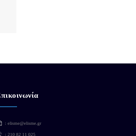
πικοινωνία
elisme@elisme.gr
210 82 11 025