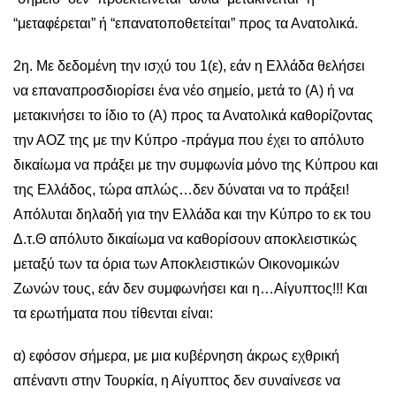
“μεταφέρεται” ή “επανατοποθετείται” προς τα Ανατολικά.
2η. Με δεδομένη την ισχύ του 1(ε), εάν η Ελλάδα θελήσει
να επαναπροσδιορίσει ένα νέο σημείο, μετά το (Α) ή να
μετακινήσει το ίδιο το (Α) προς τα Ανατολικά καθορίζοντας
την ΑΟΖ της με την Κύπρο -πράγμα που έχει το απόλυτο
δικαίωμα να πράξει με την συμφωνία μόνο της Κύπρου και
της Ελλάδος, τώρα απλώς…δεν δύναται να το πράξει!
Απόλυται δηλαδή για την Ελλάδα και την Κύπρο το εκ του
Δ.τ.Θ απόλυτο δικαίωμα να καθορίσουν αποκλειστικώς
μεταξύ των τα όρια των Αποκλειστικών Οικονομικών
Ζωνών τους, εάν δεν συμφωνήσει και η…Αίγυπτος!!! Και
τα ερωτήματα που τίθενται είναι:
α) εφόσον σήμερα, με μια κυβέρνηση άκρως εχθρική
απέναντι στην Τουρκία, η Αίγυπτος δεν συναίνεσε να