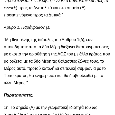
“προεκτείνεται”! Τί ακριβώς εννοεί ο συντάκτης και πώς το
εννοεί;
) προς τα Ανατολικά και στο σημείο (Ε)
προεκτεινόμενο προς τα Δυτικά.”
Άρθρο 1, Παράγραφος (ε)
“Μη θιγομένης της διάταξης του Άρθρου 1(δ), εάν
οποιοδήποτε από τα δύο Μέρη διεξάγει διαπραγματεύσεις
με σκοπό την οριοθέτηση της ΑΟΖ του με άλλο κράτος που
μοιράζεται με τα δύο Μέρη τις θαλάσσιες ζώνες τους, το
Μέρος αυτό, προτού καταλήξει σε τελική συμφωνία με το
Τρίτο κράτος, θα ενημερώσει και θα διαβουλευθεί με το
άλλο Μέρος.”
Παρατηρήσεις:
1η. Το σημείο (Α) με την γεωμετρική ιδιότητά του ως
“σημείο” δεν “προεκτείνεται” αλλά “μετακινείται” ή