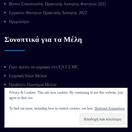
Βίντεο Επικοινωνίας Πρακτικής Άσκησης Φοιτητών 2022
Εργασίες Φοιτητών Πρακτικής Άσκησης 2022
Ημερολόγιο
Συνοπτικά για τα Μέλη
Γιατί πρέπει να εγγραφώ στο ΕΛ.Ι.Σ.ΜΕ.
Εγγραφή Νέων Μελών
Προβολές-Προνόμια Μελών
Privacy & Cookies: This site uses cookies. By continuing to use this website, you
Εξόφληση Συνδρομών
agree to their use.
To find out more, including how to control cookies, see here:
Πολιτική Απορρήτου
Επικοινωνία