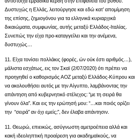
αντίστοιχα εμβαδικά κέρδη στην επιφάνεια του βυθού.
Δυστυχώς η Ελλάς, λειτούργησε και εδώ κατ’ απομίμηση
της επίσης, ζημιογόνου για τα ελληνικά κυριαρχικά
δικαιώματα, συμφωνίας, αυτής μεταξύ Ελλάδος-Ιταλίας.
Συνεπώς την είχα προ-καταγγείλει και την ανέμενα,
δυστυχώς…
11. Είχα τονίσει πολλάκις (φορές, ών ούκ έστι αριθμός…),
μάλιστα εσχάτως, εις τον Σκαϊ (2/07/2020) ότι πρέπει να
προηγηθεί ο καθορισμός ΑΟΖ μεταξύ Ελλάδος-Κύπρου και
να ακολουθήσει αυτός με την Αίγυπτο, λαμβάνοντας την
απάντηση από κυβερνητικό στέλεχος: “με τη σειρά θα
γίνουν όλα”. Και εις την ερώτησή μου: “…και ποιός ορίζει
την “σειρά” αν όχι εμείς;”, δεν έλαβα απάντησιν.
11. Θεωρώ, επιεικώς, ασύγνωστη αμετροέπεια αλλά και
κακή ιδεοληπτική προαίρεση για ακαδημαϊκούς, να