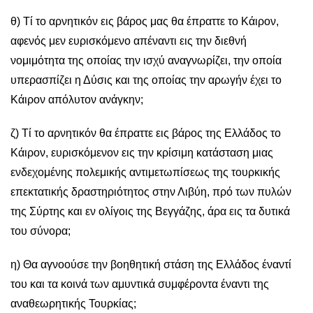
θ) Τί το αρνητικόν εις βάρος μας θα έπραττε το Κάιρον,
αφενός μεν ευρισκόμενο απέναντι εις την διεθνή
νομιμότητα της οποίας την ισχύ αναγνωρίζει, την οποία
υπερασπίζει η Δύσις και της οποίας την αρωγήν έχει το
Κάιρον απόλυτον ανάγκην;
ζ) Tί το αρνητικόν θα έπραττε εις βάρος της Ελλάδος το
Κάιρον, ευρισκόμενον εις την κρίσιμη κατάσταση μιας
ενδεχομένης πολεμικής αντιμετωπίσεως της τουρκικής
επεκτατικής δραστηριότητος στην Λιβύη, πρό των πυλών
της Σύρτης και εν ολίγοις της Βεγγάζης, άρα εις τα δυτικά
του σύνορα;
η) Θα αγνοούσε την βοηθητική στάση της Ελλάδος έναντί
του και τα κοινά των αμυντικά συμφέροντα έναντι της
αναθεωρητικής Τουρκίας;