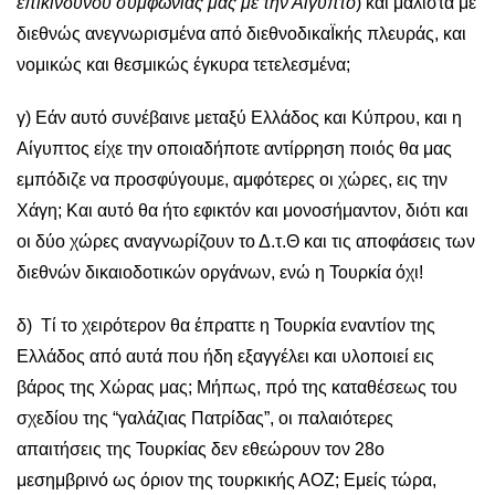
επικινδύνου συμφωνίας μας με την Αίγυπτο
) και μάλιστα με
διεθνώς ανεγνωρισμένα από διεθνοδικαΪκής πλευράς, και
νομικώς και θεσμικώς έγκυρα τετελεσμένα;
γ) Εάν αυτό συνέβαινε μεταξύ Ελλάδος και Κύπρου, και η
Αίγυπτος είχε την οποιαδήποτε αντίρρηση ποιός θα μας
εμπόδιζε να προσφύγουμε, αμφότερες οι χώρες, εις την
Χάγη; Και αυτό θα ήτο εφικτόν και μονοσήμαντον, διότι και
οι δύο χώρες αναγνωρίζουν το Δ.τ.Θ και τις αποφάσεις των
διεθνών δικαιοδοτικών οργάνων, ενώ η Τουρκία όχι!
δ) Τί το χειρότερον θα έπραττε η Τουρκία εναντίον της
Ελλάδος από αυτά που ήδη εξαγγέλει και υλοποιεί εις
βάρος της Χώρας μας; Μήπως, πρό της καταθέσεως του
σχεδίου της “γαλάζιας Πατρίδας”, οι παλαιότερες
απαιτήσεις της Τουρκίας δεν εθεώρουν τον 28ο
μεσημβρινό ως όριον της τουρκικής ΑΟΖ; Eμείς τώρα,