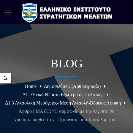
BLOG
Home
Δημοσιεύσεις (Αρθρογραφία)
Δ1. Εθνικά Θέματα Εξωτερικής Πολιτικής
Δ1.3 Ανατολική Μεσόγειος- Μέση Ανατολή-Βόρειος Αφρική
Άρθρο Ι.ΜΑΖΗ: “Η συμφωνία με την Αίγυπτο θα
χρησιμοποιηθεί στην “εξαφάνιση” του Καστελόριζου”!