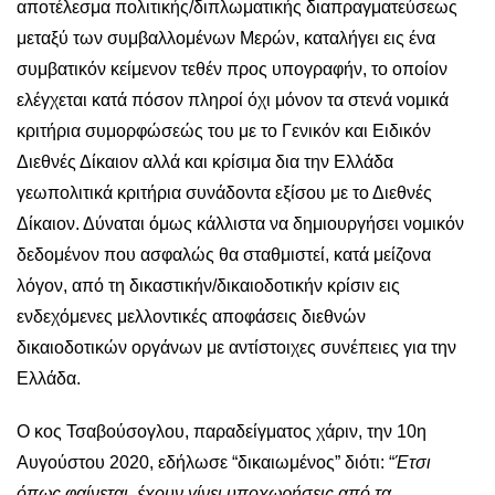
αποτέλεσμα πολιτικής/διπλωματικής διαπραγματεύσεως
μεταξύ των συμβαλλομένων Μερών, καταλήγει εις ένα
συμβατικόν κείμενον τεθέν προς υπογραφήν, το οποίον
ελέγχεται κατά πόσον πληροί όχι μόνον τα στενά νομικά
κριτήρια συμορφώσεώς του με το Γενικόν και Ειδικόν
Διεθνές Δίκαιον αλλά και κρίσιμα δια την Ελλάδα
γεωπολιτικά κριτήρια συνάδοντα εξίσου με το Διεθνές
Δίκαιον. Δύναται όμως κάλλιστα να δημιουργήσει νομικόν
δεδομένον που ασφαλώς θα σταθμιστεί, κατά μείζονα
λόγον, από τη δικαστικήν/δικαιοδοτικήν κρίσιν εις
ενδεχόμενες μελλοντικές αποφάσεις διεθνών
δικαιοδοτικών οργάνων με αντίστοιχες συνέπειες για την
Ελλάδα.
O κος Τσαβούσογλου, παραδείγματος χάριν, την 10η
Αυγούστου 2020, εδήλωσε “δικαιωμένος” διότι: “
Έτσι
όπως φαίνεται, έχουν γίνει υποχωρήσεις από τα