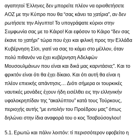
αγαπητοί Έλληνες δεν μπορείτε πλέον να οριοθετήσετε
ΑΟΖ με την Κύπρο που θα “σας κάνει τα χατίρια”, αν δεν
ρωτήσετε την Αίγυπτο! Το υπογράψατε κύριοι στην
Συμφωνία σας με το Κάιρο! Και εφόσον το Κάιρο “δεν σας
έκανε το χατήρι” τώρα που έχει και φιλική προς την Ελλάδα
Κυβέρνηση Σίσι, γιατί να σας το κάμει στο μέλλον, όταν
πολύ πιθανόν να έχει κυβέρνηση Αδελφών
Μουσουλμάνων που είναι και δικά μας καρντάσια;”. Kαι το
φρικτόν είναι ότι θα έχει δίκαιο. Και ότι αυτή θα είναι η
πλέον επιεικής απάντησις… Διότι σήμερα οι τουρκικές
ναυτικές μονάδες έχουν ήδη εισέλθει εις την ελληνικήν
υφαλοκρηπίδαν της “ακαλύπτου” κατά τους Τούρκους,
περιοχής αυτής “με εντολήν του Προέδρου μας” όπως
δηλώνει στην ίδια αναφορά του ο κος Τσαβούσογλου!
5.1. Ερωτώ και πάλιν λοιπόν: τί περισσότερον εφοβείτο η