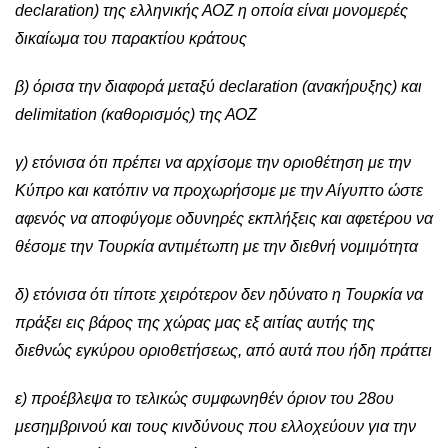
declaration) της ελληνικής ΑΟΖ η οποία είναι μονομερές
δικαίωμα του παρακτίου κράτους
β) όρισα την διαφορά μεταξύ declaration (ανακήρυξης) και
delimitation (καθορισμός) της ΑΟΖ
γ) ετόνισα ότι πρέπει να αρχίσομε την οριοθέτηση με την
Κύπρο και κατόπιν να προχωρήσομε με την Αίγυπτο ώστε
αφενός να αποφύγομε οδυνηρές εκπλήξεις και αφετέρου να
θέσομε την Τουρκία αντιμέτωπη με την διεθνή νομιμότητα
δ) ετόνισα ότι τίποτε χειρότερον δεν ηδύνατο η Τουρκία να
πράξει εις βάρος της χώρας μας εξ αιτίας αυτής της
διεθνώς εγκύρου οριοθετήσεως, από αυτά που ήδη πράττει
ε) προέβλεψα το τελικώς συμφωνηθέν όριον του 28ου
μεσημβρινού και τους κινδύνους που ελλοχεύουν για την