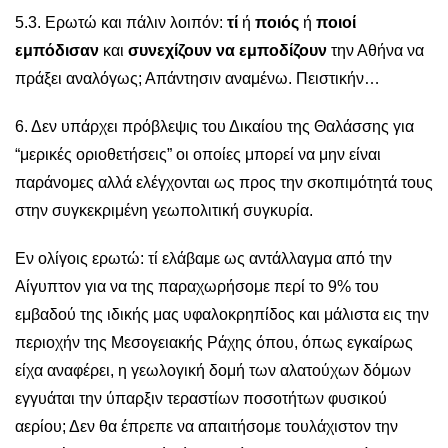
5.3. Ερωτώ και πάλιν λοιπόν:
τί
ή
ποιός
ή
ποιοί
εμπόδισαν
και
συνεχίζουν να εμποδίζουν
την Αθήνα να
πράξει αναλόγως; Απάντησιν αναμένω. Πειστικήν…
6. Δεν υπάρχει πρόβλεψις του Δικαίου της Θαλάσσης για
“μερικές οριοθετήσεις” οι οποίες μπορεί να μην είναι
παράνομες αλλά ελέγχονται ως προς την σκοπιμότητά τους
στην συγκεκριμένη γεωπολιτική συγκυρία.
Εν ολίγοις ερωτώ: τί ελάβαμε ως αντάλλαγμα από την
Αίγυπτον για να της παραχωρήσομε περί το 9% του
εμβαδού της ιδικής μας υφαλοκρηπίδος και μάλιστα εις την
περιοχήν της Μεσογειακής Ράχης όπου, όπως εγκαίρως
είχα αναφέρει, η γεωλογική δομή των αλατούχων δόμων
εγγυάται την ύπαρξιν τεραστίων ποσοτήτων φυσικού
αερίου; Δεν θα έπρεπε να απαιτήσομε τουλάχιστον την