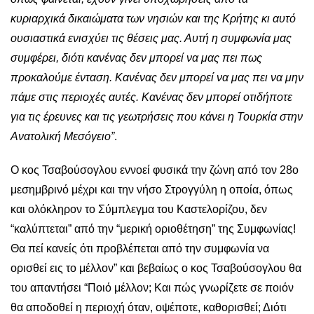
κυριαρχικά δικαιώματα των νησιών και της Κρήτης κι αυτό
ουσιαστικά ενισχύει τις θέσεις μας. Αυτή η συμφωνία μας
συμφέρει, διότι κανένας δεν μπορεί να μας πει πως
προκαλούμε ένταση. Kανένας δεν μπορεί να μας πει να μην
πάμε στις περιοχές αυτές. Κανένας δεν μπορεί οτιδήποτε
για τις έρευνες και τις γεωτρήσεις που κάνει η Τουρκία στην
Ανατολική Μεσόγειο”
.
O κος Τσαβούσογλου εννοεί φυσικά την ζώνη από τον 28ο
μεσημβρινό μέχρι και την νήσο Στρογγύλη η οποία, όπως
και ολόκληρον το Σύμπλεγμα του Καστελορίζου, δεν
“καλύπτεται” από την “μερική οριοθέτηση” της Συμφωνίας!
Θα πεί κανείς ότι προβλέπεται από την συμφωνία να
ορισθεί εις το μέλλον” και βεβαίως ο κος Τσαβούσογλου θα
του απαντήσει “Ποιό μέλλον; Και πώς γνωρίζετε σε ποιόν
θα αποδοθεί η περιοχή όταν, οψέποτε, καθορισθεί; Διότι