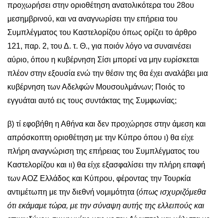
προχωρήσει στην οριοθέτηση ανατολικότερα του 28ου
μεσημβρινού, και να αναγνωρίσει την επήρεια του
Συμπλέγματος του Καστελορίζου όπως ορίζει το άρθρο
121, παρ. 2, του Δ. τ. Θ., για ποιόν λόγο να συναινέσει
αύριο, όπου η κυβέρνηση Σίσι μπορεί να μην ευρίσκεται
πλέον στην εξουσία ενώ την θέσιν της θα έχει αναλάβει μια
κυβέρνηση των Αδελφών Μουσουλμάνων; Ποιός το
εγγυάται αυτό εις τους συντάκτας της Συμφωνίας;
β) τί εφοβήθη η Αθήνα και δεν προχώρησε στην άμεση και
απρόσκοπτη οριοθέτηση με την Κύπρο όπου ι) θα είχε
πλήρη αναγνώριση της επήρειας του Συμπλέγματος του
Καστελορίζου και ιι) θα είχε εξασφαλίσει την πλήρη επαφή
των ΑΟΖ Ελλάδος και Κύπρου, φέροντας την Τουρκία
αντιμέτωπη με την διεθνή νομιμότητα (
όπως ισχυριζόμεθα
ότι εκάμαμε τώρα, με την σύναψη αυτής της ελλειπούς και