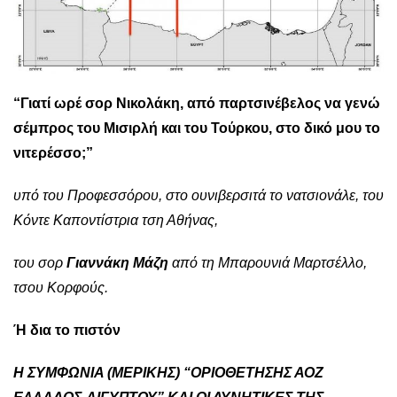
“Γιατί ωρέ σορ Νικολάκη, από παρτσινέβελος να γενώ
σέμπρος του Μισιρλή και του Τούρκου, στο δικό μου το
νιτερέσσο;”
υπό του Προφεσσόρου, στο ουνιβερσιτά το νατσιoνάλε, του
Κόντε Καποντίστρια τση Αθήνας,
του σορ
Γιαννάκη Μάζη
από τη Μπαρουνιά Μαρτσέλλο,
τσου Κορφούς.
Ή δια το πιστόν
Η ΣΥΜΦΩΝΙΑ (ΜΕΡΙΚΗΣ) “ΟΡΙΟΘΕΤΗΣΗΣ ΑΟΖ