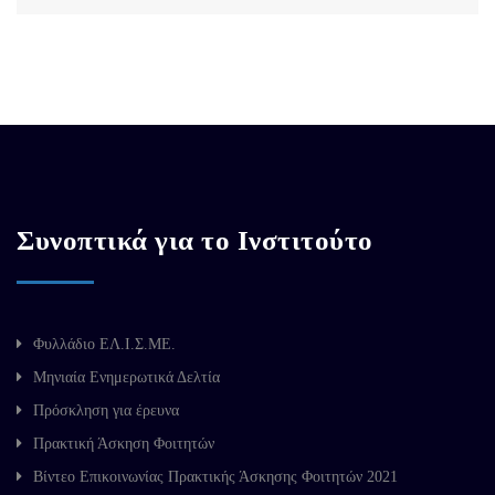
Συνοπτικά για το Ινστιτούτο
Φυλλάδιο ΕΛ.Ι.Σ.ΜΕ.
Μηνιαία Ενημερωτικά Δελτία
Πρόσκληση για έρευνα
Πρακτική Άσκηση Φοιτητών
Βίντεο Επικοινωνίας Πρακτικής Άσκησης Φοιτητών 2021