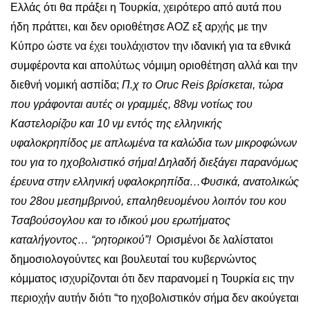
Ελλάς ότι θα πράξει η Τουρκία, χειρότερο από αυτά που
ήδη πράττει, και δεν οριοθέτησε ΑΟΖ εξ αρχής με την
Κύπρο ώστε να έχει τουλάχιστον την ιδανική για τα εθνικά
συμφέροντα και απολύτως νόμιμη οριοθέτηση αλλά και την
διεθνή νομική ασπίδα;
Π.χ το Oruc Reis βρίσκεται, τώρα
που γράφονται αυτές οι γραμμές, 88νμ νοτίως του
Καστελορίζου και 10 νμ εντός της ελληνικής
υφαλοκρηπίδος με απλωμένα τα καλώδια των μικροφώνων
του για το ηχοβολιστικό σήμα! Δηλαδή διεξάγει παρανόμως
έρευνα στην ελληνική υφαλοκρηπίδα…Φυσικά, ανατολικώς
του 28ου μεσημβρινού, επαληθευομένου λοιπόν του κου
Τσαβούσογλου και το ιδικού μου ερωτήματος
καταλήγοντος… “ρητορικού”!
Ορισμένοι δε λαλίστατοι
δημοσιολογούντες και βουλευταί του κυβερνώντος
κόμματος ισχυρίζονται ότι δεν παρανομεί η Τουρκία εις την
περιοχήν αυτήν διότι “το ηχοβολιστικόν σήμα δεν ακούγεται