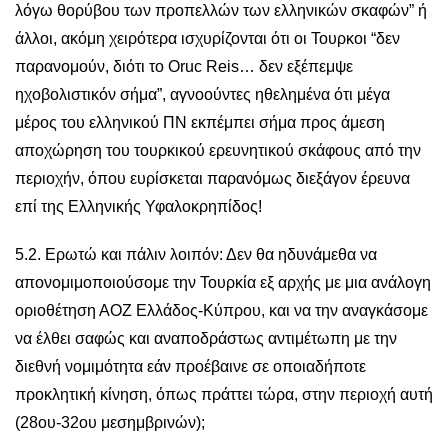
λόγω θορύβου των προπελλών των ελληνικών σκαφών” ή
άλλοι, ακόμη χειρότερα ισχυρίζονται ότι οι Τουρκοι “δεν
παρανομούν, διότι το Oruc Reis… δεν εξέπεμψε
ηχοβολιστικόν σήμα”, αγνοούντες ηθελημένα ότι μέγα
μέρος του ελληνικού ΠΝ εκπέμπει σήμα προς άμεση
αποχώρηση του τουρκικού ερευνητικού σκάφους από την
περιοχήν, όπου ευρίσκεται παρανόμως διεξάγον έρευνα
επί της Ελληνικής Υφαλοκρηπίδος!
5.2. Ερωτώ και πάλιν λοιπόν: Δεν θα ηδυνάμεθα να
απονομιμοποιούσομε την Τουρκία εξ αρχής με μια ανάλογη
οριοθέτηση ΑΟΖ Ελλάδος-Κύπρου, και να την αναγκάσομε
να έλθει σαφώς και αναποδράστως αντιμέτωπη με την
διεθνή νομιμότητα εάν προέβαινε σε οποιαδήποτε
προκλητική κίνηση, όπως πράττει τώρα, στην περιοχή αυτή
(28ου-32ου μεσημβρινών);