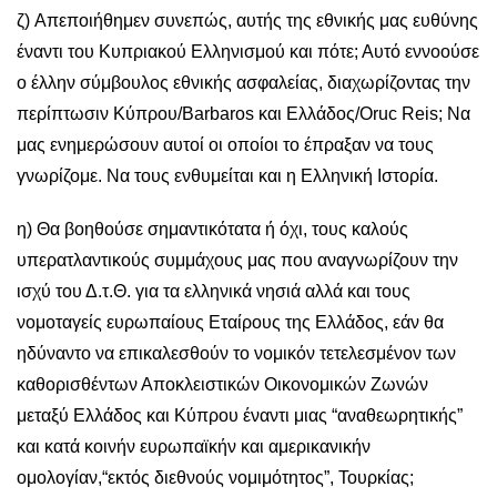
ζ) Aπεποιήθημεν συνεπώς, αυτής της εθνικής μας ευθύνης
έναντι του Κυπριακού Ελληνισμού και πότε; Αυτό εννοούσε
ο έλλην σύμβουλος εθνικής ασφαλείας, διαχωρίζοντας την
περίπτωσιν Κύπρου/Barbaros και Ελλάδος/Oruc Reis; Nα
μας ενημερώσουν αυτοί οι οποίοι το έπραξαν να τους
γνωρίζομε. Να τους ενθυμείται και η Ελληνική Ιστορία.
η) Θα βοηθούσε σημαντικότατα ή όχι, τους καλούς
υπερατλαντικούς συμμάχους μας που αναγνωρίζουν την
ισχύ του Δ.τ.Θ. για τα ελληνικά νησιά αλλά και τους
νομοταγείς ευρωπαίους Εταίρους της Ελλάδος, εάν θα
ηδύναντο να επικαλεσθούν το νομικόν τετελεσμένον των
καθορισθέντων Αποκλειστικών Οικονομικών Ζωνών
μεταξύ Ελλάδος και Κύπρου έναντι μιας “αναθεωρητικής”
και κατά κοινήν ευρωπαϊκήν και αμερικανικήν
ομολογίαν,“εκτός διεθνούς νομιμότητος”, Τουρκίας;