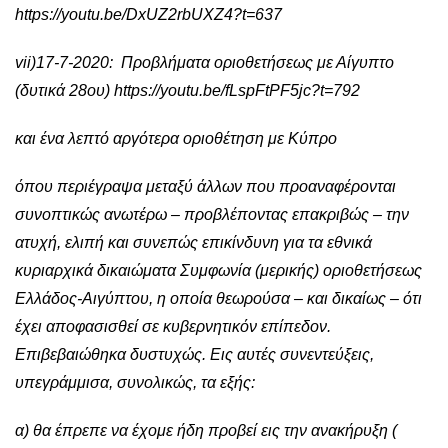
https://youtu.be/DxUZ2rbUXZ4?t=637
vii)17-7-2020: Προβλήματα οριοθετήσεως με Αίγυπτο
(δυτικά 28ου) https://youtu.be/fLspFtPF5jc?t=792
και ένα λεπτό αργότερα οριοθέτηση με Κύπρο
όπου περιέγραψα μεταξύ άλλων που προαναφέρονται
συνοπτικώς ανωτέρω – προβλέποντας επακριβώς – την
ατυχή, ελιπή και συνεπώς επικίνδυνη για τα εθνικά
κυριαρχικά δικαιώματα Συμφωνία (μερικής) οριοθετήσεως
Ελλάδος-Αιγύπτου, η οποία θεωρούσα – και δικαίως – ότι
έχει αποφασισθεί σε κυβερνητικόν επίπεδον.
Επιβεβαιώθηκα δυστυχώς. Εις αυτές συνεντεύξεις,
υπεγράμμισα, συνολικώς, τα εξής:
α) θα έπρεπε να έχομε ήδη προβεί εις την ανακήρυξη (