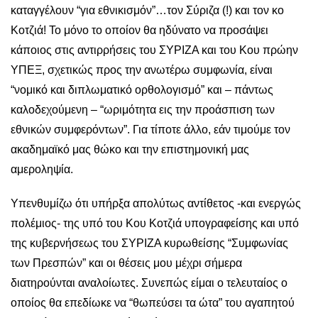
καταγγέλουν “για εθνικισμόν”…τον Σύριζα (!) και τον κο
Κοτζιά! Το μόνο το οποίον θα ηδύνατο να προσάψει
κάποιος στις αντιρρήσεις του ΣΥΡΙΖΑ και του Κου πρώην
ΥΠΕΞ, σχετικώς προς την ανωτέρω συμφωνία, είναι
“νομικό και διπλωματικό ορθολογισμό” και – πάντως
καλοδεχούμενη – “ωριμότητα εις την προάσπιση των
εθνικών συμφερόντων”. Για τίποτε άλλο, εάν τιμούμε τον
ακαδημαϊκό μας θώκο και την επιστημονική μας
αμεροληψία.
Υπενθυμίζω ότι υπήρξα απολύτως αντίθετος -και ενεργώς
πολέμιος- της υπό του Κου Κοτζιά υπογραφείσης και υπό
της κυβερνήσεως του ΣΥΡΙΖΑ κυρωθείσης “Συμφωνίας
των Πρεσπών” και οι θέσεις μου μέχρι σήμερα
διατηρούνται αναλοίωτες. Συνεπώς είμαι ο τελευταίος ο
οποίος θα επεδίωκε να “θωπεύσει τα ώτα” του αγαπητού