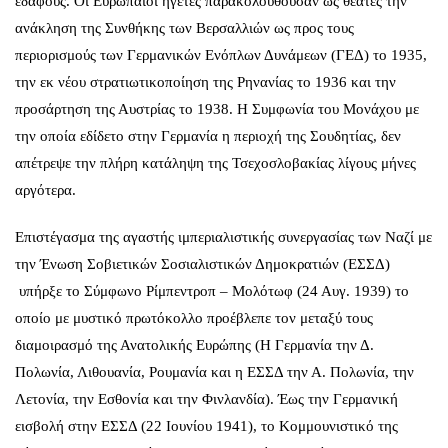
εδάφους. Οι Ευρωπαίοι ηγέτες παρακολουθούσαν ως θεατές την
ανάκληση της Συνθήκης των Βερσαλλιών ως προς τους
περιορισμούς των Γερμανικών Ενόπλων Δυνάμεων (ΓΕΔ) το 1935,
την εκ νέου στρατιωτικοποίηση της Ρηνανίας το 1936 και την
προσάρτηση της Αυστρίας το 1938. Η Συμφωνία του Μονάχου με
την οποία εδίδετο στην Γερμανία η περιοχή της Σουδητίας, δεν
απέτρεψε την πλήρη κατάληψη της Τσεχοσλοβακίας λίγους μήνες
αργότερα.
Επιστέγασμα της αγαστής ιμπεριαλιστικής συνεργασίας των Ναζί με
την Ένωση Σοβιετικών Σοσιαλιστικών Δημοκρατιών (ΕΣΣΔ)
υπήρξε το Σύμφωνο Ρίμπεντροπ – Μολότωφ (24 Αυγ. 1939) το
οποίο με μυστικό πρωτόκολλο προέβλεπε τον μεταξύ τους
διαμοιρασμό της Ανατολικής Ευρώπης (Η Γερμανία την Δ.
Πολωνία, Λιθουανία, Ρουμανία και η ΕΣΣΔ την Α. Πολωνία, την
Λετονία, την Εσθονία και την Φινλανδία). Έως την Γερμανική
εισβολή στην ΕΣΣΔ (22 Ιουνίου 1941), το Κομμουνιστικό της