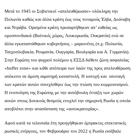
Μετά το 1945 οι Σοβιετικοί «απελευθέρωσαν» ολόκληρη την
Πολωνία καθώς και άλλα κράτη έως τους ποταμούς Έλβα, Δούναβη
και Ντράβα. Ορισμένα κράτη προσαρτήθηκαν απ’ ευθείας ως
ομοσπονδιακά (Βαλτικές χώρες, Λευκορωσία, Ουκρανία) ενώ σε
άλλα εγκαταστάθηκαν κυβερνήσεις – μαριονέτες (π.χ. Πολωνία,
Τσεχοσλοβακία, Ρουμανία, Ουγγαρία, Βουλγαρία και Α. Γερμανία).
Στην Ευρώπη του ψυχρού πολέμου η ΕΣΣΔ διέθετε ζώνη ασφαλείας
«buffer zone» και κάθε απόπειρα των λαών της προς απελευθέρωση
υπόκειτο σε άμεση αιματηρή καταστολή. Η κατοχή και υποταγή
των κρατών αυτών συνεχίσθηκε έως την πτώση του κομμουνισμού.
Η ενοποίηση της Ευρώπης με την αυτόβουλη ένταξη των χωρών
αυτών στους Δυτικούς θεσμούς ενοχλεί την σημερινή Ρωσία η οποία
αποβλέπει στην ανασύσταση της «αυτοκρατορίας».
Αφού κατά τα τελευταία έτη προηγήθηκαν έμπρακτες επεκτατικές
ρωσικές ενέργειες, τον Φεβρουάριο του 2022 η Ρωσία εισέβαλε