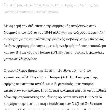
Απόψεις - Προτάσεις Μελών
,
Βήμα Τιμής και Μνήμης
,
Δ5.
Διεθνείς Οργανισμοί-Διεθνές Δίκαιο
η
Με αφορμή την 80
επέτειο της συμμαχικής αποβάσεως στην
Νορμανδία τον Ιούνιο του 1944 αλλά και την τρέχουσα Ευρωπαϊκή
ανησυχία για τις επιπτώσεις της ρωσικής εισβολής στην Ουκρανία,
θα ήταν χρήσιμη μία επιγραμματική αναδρομή από τον μεσοπόλεμο
και τον Β’ Παγκόσμιο Πόλεμο (Β’ΠΠ) στις σημερινές Ευρωπαϊκές
γεωπολιτικές εξελίξεις.
Ο μεσοπόλεμος βρήκε την Ευρώπη εξουθενωμένη από τον
καταστροφικό Α’ Παγκόσμιο Πόλεμο (Α’ΠΠ). Η αναγωγή της
ειρήνης σε υπέρτατο αγαθό και ο Ευρωπαϊκός κατευνασμός
επετάχυναν τον πόλεμο. Η ναζιστική πολεμική μηχανή γιγαντώθηκε
λόγω της απρόσκοπτης προμήθειας ορυκτών από την ΕΣΣΔ αλλά
και χάρις στην συστηματική εκπαίδευση των Ναζί επί Σοβιετικού