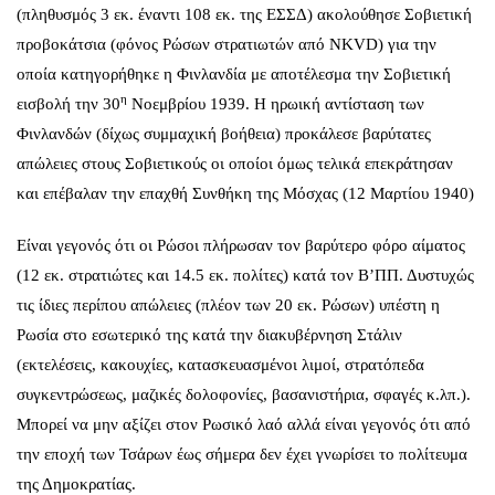
(πληθυσμός 3 εκ. έναντι 108 εκ. της ΕΣΣΔ) ακολούθησε Σοβιετική
προβοκάτσια (φόνος Ρώσων στρατιωτών από NKVD) για την
οποία κατηγορήθηκε η Φινλανδία με αποτέλεσμα την Σοβιετική
η
εισβολή την 30
Νοεμβρίου 1939. Η ηρωική αντίσταση των
Φινλανδών (δίχως συμμαχική βοήθεια) προκάλεσε βαρύτατες
απώλειες στους Σοβιετικούς οι οποίοι όμως τελικά επεκράτησαν
και επέβαλαν την επαχθή Συνθήκη της Μόσχας (12 Μαρτίου 1940)
Είναι γεγονός ότι οι Ρώσοι πλήρωσαν τον βαρύτερο φόρο αίματος
(12 εκ. στρατιώτες και 14.5 εκ. πολίτες) κατά τον Β’ΠΠ. Δυστυχώς
τις ίδιες περίπου απώλειες (πλέον των 20 εκ. Ρώσων) υπέστη η
Ρωσία στο εσωτερικό της κατά την διακυβέρνηση Στάλιν
(εκτελέσεις, κακουχίες, κατασκευασμένοι λιμοί, στρατόπεδα
συγκεντρώσεως, μαζικές δολοφονίες, βασανιστήρια, σφαγές κ.λπ.).
Μπορεί να μην αξίζει στον Ρωσικό λαό αλλά είναι γεγονός ότι από
την εποχή των Τσάρων έως σήμερα δεν έχει γνωρίσει το πολίτευμα
της Δημοκρατίας.