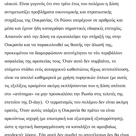
υλικού. Είναι γεγονός ότι στο τρίτο έτος του πολέμου η Δύση
αντιμετωπίζει προβλήματα οικονομικής και στρατιωτικής
στηρίξεως της Ουκρανίας. Οι Ρώσοι υπερέχουν σε αριθμούς και
μέσα και έχουν ήδη καταγράψει σημαντικές εδαφικές επιτυχίες.
Απαιτούν από την Δύση να εγκαταλείψει την στήριξή της στην
Ουκρανία και να παρακολουθεί ως θεατής την άλωσή της,
προκειμένου να διαμορφώσουν ανενόχλητοι το νέο περιβάλλον
ασφαλείας της αρεσκείας τους. Όταν αυτό δεν συμβαίνει, το
επόμενο στάδιο ενός αυταρχικού καθεστώτος δίχως αντιπολίτευση,
είναι να απειλεί καθημερινά με χρήση πυρηνικών όπλων (με αυτές
τις εξελίξεις ορισμένοι ακόμη εκπλήσσονται που η Δύση υπέπεσε
στο «ατόπημα» να μην προσκαλέσει την Ρωσία στις τελετές της
επετείου της D-day). Ο τερματισμός του πολέμου δεν είναι ακόμη
ορατός. Όταν αυτός υπάρξει η Ουκρανία θα πρέπει να είναι
αρκούντως ισχυρή (με εσωτερική και εξωτερική εξισορρόπηση),
ώστε η σχετική διαπραγμάτευση να καταλήξει σε αμοιβαίως
αποδεκτές λύσεις. Εάν αυτό δεν συμβεί το αποτέλεσμα δεν θα είναι