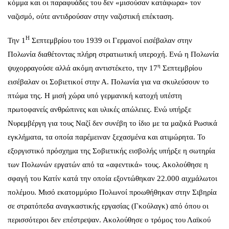
κόμμα και οι παραφυάδες του δεν «μισούσαν κατάφωρα» τον
ναζισμό, ούτε αντιδρούσαν στην ναζιστική επέκταση.
Η
Την 1
Σεπτεμβρίου του 1939 οι Γερμανοί εισέβαλαν στην
Πολωνία διαθέτοντας πλήρη στρατιωτική υπεροχή. Ενώ η Πολωνία
η
ψυχορραγούσε αλλά ακόμη αντιστέκετο, την 17
Σεπτεμβρίου
εισέβαλαν οι Σοβιετικοί στην Α. Πολωνία για να σκυλεύσουν το
πτώμα της. Η μισή χώρα υπό γερμανική κατοχή υπέστη
πρωτοφανείς ανθρώπινες και υλικές απώλειες. Ενώ υπήρξε
Νυρεμβέργη για τους Ναζί δεν συνέβη το ίδιο με τα μαζικά Ρωσικά
εγκλήματα, τα οποία παρέμειναν ξεχασμένα και ατιμώρητα. Το
εξοργιστικό πρόσχημα της Σοβιετικής εισβολής υπήρξε η σωτηρία
των Πολωνών εργατών από τα «αφεντικά» τους. Ακολούθησε η
σφαγή του Κατίν κατά την οποία εξοντώθηκαν 22.000 αιχμάλωτοι
πολέμου. Μισό εκατομμύριο Πολωνοί προωθήθηκαν στην Σιβηρία
σε στρατόπεδα αναγκαστικής εργασίας (Γκούλαγκ) από όπου οι
περισσότεροι δεν επέστρεψαν. Ακολούθησε ο τρόμος του Λαϊκού