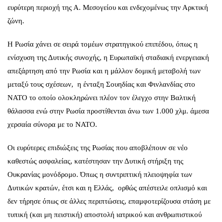
ευρύτερη περιοχή της Α. Μεσογείου και ενδεχομένως την Αρκτική
ζώνη.
Η Ρωσία χάνει σε σειρά τομέων στρατηγικού επιπέδου, όπως η
ενίσχυση της Δυτικής συνοχής, η Ευρωπαϊκή σταδιακή ενεργειακή
απεξάρτηση από την Ρωσία και η μάλλον δομική μεταβολή των
μεταξύ τους σχέσεων, η ένταξη Σουηδίας και Φινλανδίας στο
ΝΑΤΟ το οποίο ολοκληρώνει πλέον τον έλεγχο στην Βαλτική
θάλασσα ενώ στην Ρωσία προστίθενται άνω των 1.000 χλμ. άμεσα
χερσαία σύνορα με το ΝΑΤΟ.
Οι ευρύτερες επιδιώξεις της Ρωσίας που αποβλέπουν σε νέο
καθεστώς ασφαλείας, κατέστησαν την Δυτική στήριξη της
Ουκρανίας μονόδρομο. Όπως η συντριπτική πλειοψηφία των
Δυτικών κρατών, έτσι και η Ελλάς, ορθώς απέστειλε οπλισμό και
δεν τήρησε όπως σε άλλες περιπτώσεις, επαμφοτερίζουσα στάση με
τυπική (και μη πειστική) αποστολή ιατρικού και ανθρωπιστικού