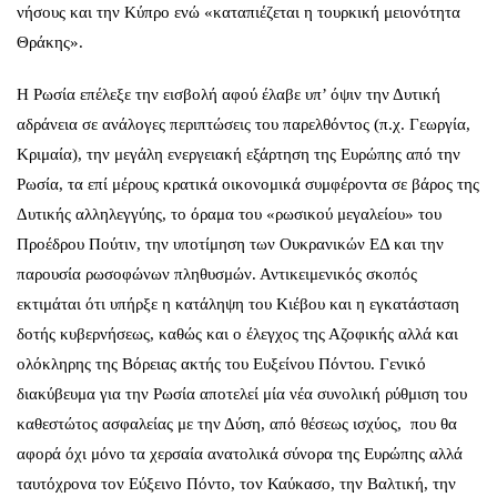
νήσους και την Κύπρο ενώ «καταπιέζεται η τουρκική μειονότητα
Θράκης».
Η Ρωσία επέλεξε την εισβολή αφού έλαβε υπ’ όψιν την Δυτική
αδράνεια σε ανάλογες περιπτώσεις του παρελθόντος (π.χ. Γεωργία,
Κριμαία), την μεγάλη ενεργειακή εξάρτηση της Ευρώπης από την
Ρωσία, τα επί μέρους κρατικά οικονομικά συμφέροντα σε βάρος της
Δυτικής αλληλεγγύης, το όραμα του «ρωσικού μεγαλείου» του
Προέδρου Πούτιν, την υποτίμηση των Ουκρανικών ΕΔ και την
παρουσία ρωσοφώνων πληθυσμών. Αντικειμενικός σκοπός
εκτιμάται ότι υπήρξε η κατάληψη του Κιέβου και η εγκατάσταση
δοτής κυβερνήσεως, καθώς και ο έλεγχος της Αζοφικής αλλά και
ολόκληρης της Βόρειας ακτής του Ευξείνου Πόντου. Γενικό
διακύβευμα για την Ρωσία αποτελεί μία νέα συνολική ρύθμιση του
καθεστώτος ασφαλείας με την Δύση, από θέσεως ισχύος, που θα
αφορά όχι μόνο τα χερσαία ανατολικά σύνορα της Ευρώπης αλλά
ταυτόχρονα τον Εύξεινο Πόντο, τον Καύκασο, την Βαλτική, την