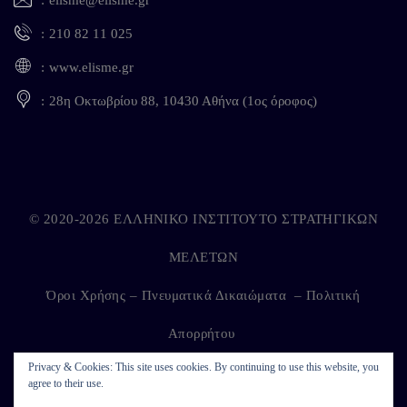
elisme@elisme.gr
210 82 11 025
www.elisme.gr
28η Οκτωβρίου 88, 10430 Αθήνα (1ος όροφος)
© 2020-2026 ΕΛΛΗΝΙΚΟ ΙΝΣΤΙΤΟΥΤΟ ΣΤΡΑΤΗΓΙΚΩΝ
ΜΕΛΕΤΩΝ
Όροι Χρήσης – Πνευματικά Δικαιώματα
–
Πολιτική
Απορρήτου
Privacy & Cookies: This site uses cookies. By continuing to use this website, you
agree to their use.
Developed by
Kappagram
on
Kythira