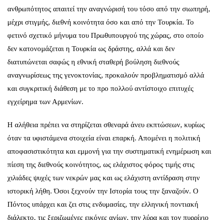
ανθρωπότητος απαιτεί την αναγνώρισή του τόσο από την σιωπηρή,
μέχρι στιγμής, διεθνή κοινότητα όσο και από την Τουρκία. Το
φετινό σχετικό μήνυμα του Πρωθυπουργού της χώρας, στο οποίο
δεν κατονομάζεται η Τουρκία ως δράστης, αλλά και δεν
διατυπώνεται σαφώς η εθνική σταθερή βούληση διεθνούς
αναγνωρίσεως της γενοκτονίας, προκαλούν προβληματισμό αλλά
και συγκριτική διάθεση με το προ πολλού αντίστοιχο επιτυχές
εγχείρημα των Αρμενίων.
Η αλήθεια πρέπει να στηρίζεται σθεναρά άνευ εκπτώσεων, κυρίως
όταν τα υφιστάμενα στοιχεία είναι επαρκή. Απομένει η πολιτική
αποφασιστικότητα και εμμονή για την συστηματική ενημέρωση και
πίεση της διεθνούς κοινότητος, ως ελάχιστος φόρος τιμής στις
χιλιάδες ψυχές των νεκρών μας και ως ελάχιστη αντίδραση στην
ιστορική λήθη. Όσοι ξεχνούν την Ιστορία τους την ξαναζούν. Ο
Πόντος υπάρχει και ζει στις ενδυμασίες, την ελληνική ποντιακή
διάλεκτο, τις ξεριζωμένες εικόνες αγίων, την λύρα και τον πυρρίχιο