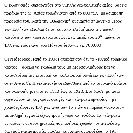
Ο ελληνισμός κυριαρχούσε στα υψηλής γεωπολιτικής αξίας βόρεια
παράλια της Μ. Ασίας τουλάχιστον από το 800 π.Χ. με αδιάκοπη
παρουσία του. Κατά την Οθωμανική κυριαρχία σημαντικό μέρος
των Ελλήνων εξισλαμίζεται και αποτελεί σήμερα την μεγάλη
ου
κοινότητα των κρυπτοχριστιανών. Στις αρχές του 20
αιώνα οι
Έλληνες χριστιανοί του Πόντου έφθαναν τις 700.000
Οι Νεότουρκοι (από το 1908) απεφάσισαν ότι το «εθνικό τουρκικό
κράτος» όφειλε να εκδιώξει τους μη Μουσουλμάνους και να
καταστρέψει την ιστορική και πολιτισμική συνέχεια των Ελλήνων
στην Ανατολή. Η γενοκτονία σχεδιάσθηκε από το τουρκικό κράτος
και υλοποιήθηκε από το 1913 έως το 1923. Στο διάστημα αυτό
οργανώνονται πογκρόμ, σφαγές και «τάγματα εργασίας», με
χιλιάδες άρρενες Έλληνες άνω των 15 ετών σε πορείες «θανάτου»
με σκληρή εργασία δίχως τροφή, νερό και εφόδια. Τα «τάγματα
εργασίας», οι συστηματικές πυρπολήσεις χωριών, οι εκτελέσεις,
διωγμοί, καταστροφές, βιασμοί και απαγχονισμοί έως το 1917