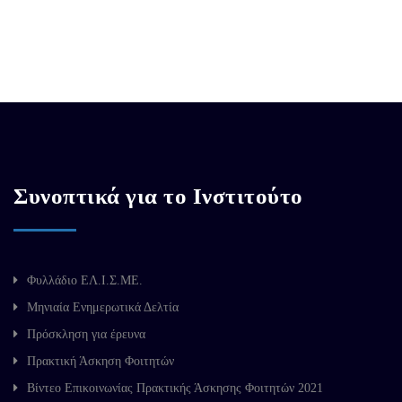
Συνοπτικά για το Ινστιτούτο
Φυλλάδιο ΕΛ.Ι.Σ.ΜΕ.
Μηνιαία Ενημερωτικά Δελτία
Πρόσκληση για έρευνα
Πρακτική Άσκηση Φοιτητών
Βίντεο Επικοινωνίας Πρακτικής Άσκησης Φοιτητών 2021