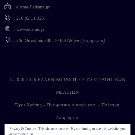
elisme@elisme.gr
210 82 11 025
www.elisme.gr
28η Οκτωβρίου 88, 10430 Αθήνα (1ος όροφος)
© 2020-2026 ΕΛΛΗΝΙΚΟ ΙΝΣΤΙΤΟΥΤΟ ΣΤΡΑΤΗΓΙΚΩΝ
ΜΕΛΕΤΩΝ
Όροι Χρήσης – Πνευματικά Δικαιώματα
–
Πολιτική
Απορρήτου
Privacy & Cookies: This site uses cookies. By continuing to use this website, you
agree to their use.