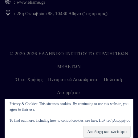
www.elisme.gr
28η Οκτωβρίου 88, 10430 Αθήνα (1ος όροφος)
© 2020-2026 ΕΛΛΗΝΙΚΟ ΙΝΣΤΙΤΟΥΤΟ ΣΤΡΑΤΗΓΙΚΩΝ
ΜΕΛΕΤΩΝ
Όροι Χρήσης – Πνευματικά Δικαιώματα
–
Πολιτική
Απορρήτου
Privacy & Cookies: This site uses cookies. By continuing to use this website, you
agree to their use.
Developed by
Kappagram
on
Kythira
To find out more, including how to control cookies, see here:
Πολιτική Απορρήτου