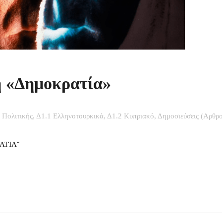
 «Δημοκρατία»
 Πολιτικής
,
Δ1.1 Ελληνοτουρκικά
,
Δ1.2 Κυπριακό
,
Δημοσιεύσεις (Αρθρ
ΑΤΊΑ¨