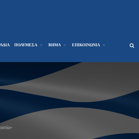
ΆΔΙΑ
ΠΟΛΥΜΈΣΑ
ΒΉΜΑ
ΕΠΙΚΟΙΝΩΝΊΑ
ρατία»