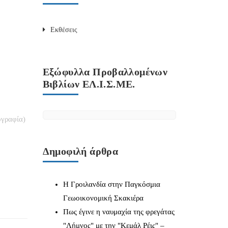
Εκθέσεις
Εξώφυλλα Προβαλλομένων
Βιβλίων ΕΛ.Ι.Σ.ΜΕ.
ογραφία)
Δημοφιλή άρθρα
Η Γροιλανδία στην Παγκόσμια
Γεωοικονομική Σκακιέρα
Πως έγινε η ναυμαχία της φρεγάτας
"Λήμνος" με την "Κεμάλ Ρέις" –