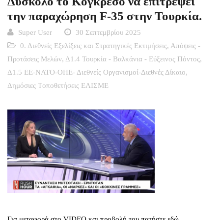
Δύσκολο το Κογκρέσο να επιτρέψει
την παραχώρηση F-35 στην Τουρκία.
Super User
30 Σεπτεμβρίου 2025
0. Διεθνείς Εξελίξεις και Στρατηγικές Εκτιμήσεις
,
Απόψεις -
Προτάσεις Μελών
,
Δ1.4 Τουρκία - Βαλκάνια - Εύξεινος Πόντος
,
Δ1.5 ΕΕ-ΝΑΤΟ-ΟΗΕ- Διεθνείς Οργανισμοί-Διεθνές Δίκαιο
,
Δημόσιες Tοποθετήσεις ΕΛΙΣΜΕ
Για μεταφορά στο VIDEO και προβολή του πατήστε εδώ.