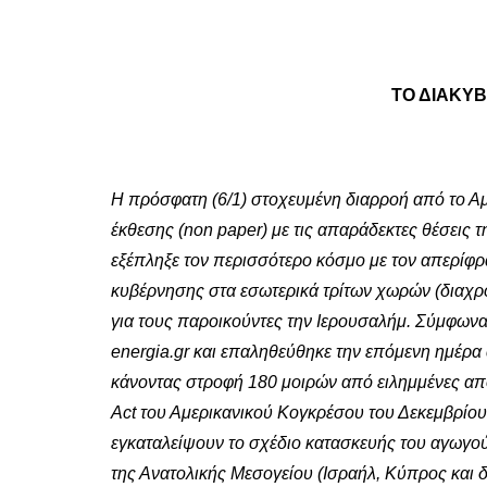
ΤΟ ΔΙΑΚΥ
Η πρόσφατη (6/1) στοχευμένη διαρροή από το Α
έκθεσης (non paper) με τις απαράδεκτες θέσεις 
εξέπληξε τον περισσότερο κόσμο με τον απερίφρ
κυβέρνησης στα εσωτερικά τρίτων χωρών (διαχρο
για τους παροικούντες την Ιερουσαλήμ. Σύμφων
energia.gr και επαληθεύθηκε την επόμενη ημέρα
κάνοντας στροφή 180 μοιρών από ειλημμένες απ
Act του Αμερικανικού Κογκρέσου του Δεκεμβρίου
εγκαταλείψουν το σχέδιο κατασκευής του αγωγού
της Ανατολικής Μεσογείου (Ισραήλ, Κύπρος και 