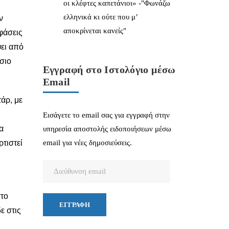
οι κλέφτες καπετάνιοι» -"Φωνάζω
ελληνικά κι ούτε που μ’
ν
αποκρίνεται κανείς"
φάσεις
ει από
σιο
Εγγραφή στο Ιστολόγιο μέσω
Email
άρ, με
Εισάγετε το email σας για εγγραφή στην
α
υπηρεσία αποστολής ειδοποιήσεων μέσω
τιστεί
email για νέες δημοσιεύσεις.
Διεύθυνση
email
στο
ΕΓΓΡΑΦΉ
ε στις