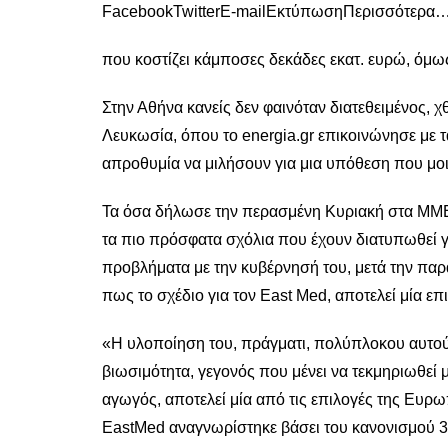
FacebookTwitterE-mailΕκτύπωσηΠερισσότερα
που κοστίζει κάμποσες δεκάδες εκατ. ευρώ, όμω
Στην Αθήνα κανείς δεν φαινόταν διατεθειμένος, χ
Λευκωσία, όπου το energia.gr επικοινώνησε με τ
απροθυμία να μιλήσουν για μια υπόθεση που μοιάζ
Τα όσα δήλωσε την περασμένη Κυριακή στα ΜΜΕ,
τα πιο πρόσφατα σχόλια που έχουν διατυπωθεί γι
προβλήματα με την κυβέρνησή του, μετά την πα
πως το σχέδιο για τον East Med, αποτελεί μία επ
«Η υλοποίηση του, πράγματι, πολύπλοκου αυτού
βιωσιμότητα, γεγονός που μένει να τεκμηριωθεί
αγωγός, αποτελεί μία από τις επιλογές της Ευρ
EastMed αναγνωρίστηκε βάσει του κανονισμού 