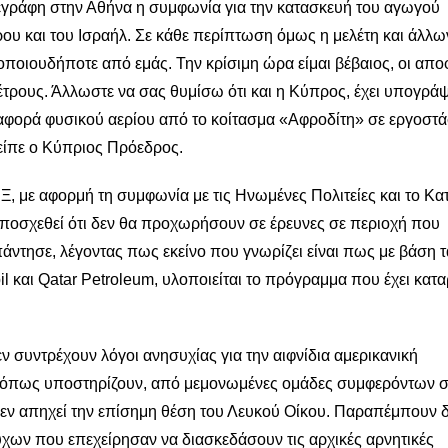
πεγράφη στην Αθήνα η συμφωνία για την κατασκευή του αγωγού
ου και του Ισραήλ. Σε κάθε περίπτωση όμως η μελέτη και άλλω
οποιουδήποτε από εμάς. Την κρίσιμη ώρα είμαι βέβαιος, οι απο
τρους. Άλλωστε να σας θυμίσω ότι και η Κύπρος, έχει υπογράψ
ταφορά φυσικού αερίου από το κοίτασμα «Αφροδίτη» σε εργοστά
είπε ο Κύπριος Πρόεδρος.
, με αφορμή τη συμφωνία με τις Ηνωμένες Πολιτείες και το Κατ
υποσχεθεί ότι δεν θα προχωρήσουν σε έρευνες σε περιοχή που
άντησε, λέγοντας πως εκείνο που γνωρίζει είναι πως με βάση τ
και Qatar Petroleum, υλοποιείται το πρόγραμμα που έχει καταρ
 συντρέχουν λόγοι ανησυχίας για την αιφνίδια αμερικανική
, όπως υποστηρίζουν, από μεμονωμένες ομάδες συμφερόντων 
 δεν απηχεί την επίσημη θέση του Λευκού Οίκου. Παραπέμπουν δ
ων που επεχείρησαν να διασκεδάσουν τις αρχικές αρνητικές