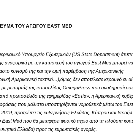
ΒΕΥΜΑ ΤΟΥ ΑΓΩΓΟΥ EAST MED
μερικανικό Υπουργείο Εξωτερικών (US State Department) άτυπ
της αναφορικά με την κατασκευή του αγωγού East Med μπορεί ν
αστο κυνισμό της και την ωμή παρέμβαση της Αμερικανικής
νική Αμερικανική τακτική…),όμως δεν αποτέλεσε κεραυνό εν αί
α με ρεπορτάζ της ιστοσελίδας OmegaPress που αναδημοσίευσε
 από πρωτοσέλιδο της εφημερίδας «Εστία», η Αμερικανική κυβέ
οφάσεις που μάλιστα υποστηρίζονται νομοθετικά μέσω του Eas
 2019, προτρέπει τις κυβερνήσεις Ελλάδας, Κύπρου και Ισραήλ
 East Med που θα μεταφέρει φυσικό αέριο από τα πλούσια κοι
δυνητικά Ελλάδα) προς τις ευρωπαϊκές αγορές.