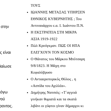
ΤΟΥΣ
IΩΑΝΝΗΣ ΜΕΤΑΞΑΣ YΠΗΡΞΕΝ
ΕΘΝΙΚΟΣ ΚΥΒΕΡΝΗΤΗΣ ; Του
Αντιναυάρχου ε.α. Ι. Ιωάννου Π.Ν.
 στην
Η ΕΚΣΤΡΑΤΕΙΑ ΣΤΗ ΜΙΚΡΑ
ΑΣΙΑ 1919-1922
Πώλ Κρούγκμαν. ΠΩΣ ΟΙ ΗΠΑ
 είναι
ΕΛΕΓΧΟΥΝ ΤΟΝ ΚΟΣΜΟ
Ο Θάνατος του Μάρκου Μπότσαρη
9/8/1823. Η Μάχη στο
βαίωσε
Κεφαλόβρυσο
Ο Αντιαεροπορικός Θόλος , η
«Ασπίδα του Αχιλλέα».
 λόγω
Δημήτρης Νατσιός: «Τ΄αγγειά
γού
γινήκαν θυμιατά και τα σκατά
ροντος.
λιβάνι οι γύφτοι γίναν δήμαρχοι κι