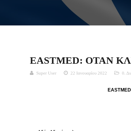
EASTMED: OΤΑΝ Κ
Super User
22 Ιανουαρίου 2022
0. Δ
EASTMED