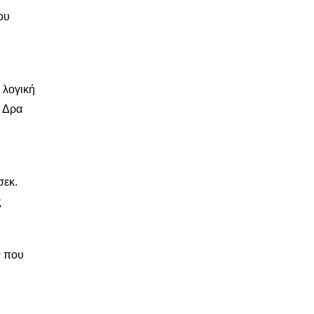
ου
 λογική
ν Δρα
σεκ.
ς
ν που