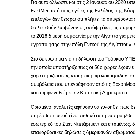
Για αυτό άλλωστε και στις 2 Ιανουαρίου 2020 υ
EastMed από τους ηγέτες της Ελλάδας, της Κύπρ
επιλογών δεν θεωρώ ότι πλήττει τα συμφέροντα 
θα ληφθούν λαμβάνοντας υπόψη όλες τις παραμέ
το 2018 διμερή συμφωνία με την Αίγυπτο για με
υγροποίησης στην πόλη Εντκού της Αιγύπτου», 
Στο δε ερώτημα για τη δήλωση του Τούρκου ΥΠΕΞ
την οποία υποστήριξε πως οι δύο χώρες έχουν 
χαρακτηρίζεται ως «τουρκική υφαλοκρηπίδα», απ
συμβόλαια που υπεγράφησαν από τις ExxonMobil 
και συμφωνηθεί με την Κυπριακή Δημοκρατία.
Ορισμένοι αναλυτές αφήνουν να εννοηθεί πως δεν
παρέμβαση αφού είναι πιθανό αυτή να προήλθε
εσωτερικό του Στέιτ Ντιπάρτμεντ και επομένως,
επανορθωτικές δηλώσεις Αμερικανών αξιωματούχ