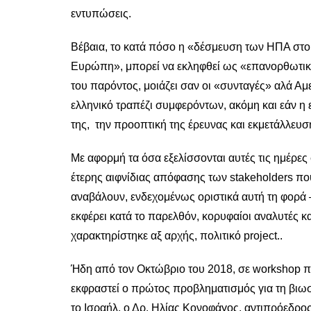
εντυπώσεις.
Βέβαια, το κατά πόσο η «δέσμευση των ΗΠΑ στο 
Ευρώπη», μπορεί να εκληφθεί ως «επανορθωτική»
του παρόντος, μοιάζει σαν οι «συνταγές» αλά Αμ
ελληνικό τραπέζι συμφερόντων, ακόμη και εάν η ε
της, την προοπτική της έρευνας και εκμετάλλ
Με αφορμή τα όσα εξελίσσονται αυτές τις ημέρες
έτερης αιφνίδιας απόφασης των stakeholders που
αναβάλουν, ενδεχομένως οριστικά αυτή τη φορά –
εκφέρει κατά το παρελθόν, κορυφαίοι αναλυτές κ
χαρακτηρίστηκε αξ αρχής, πολιτικό project..
Ήδη από τον Οκτώβριο του 2018, σε workshop πο
εκφραστεί ο πρώτος προβληματισμός για τη βιω
το Ισραήλ, ο Δρ. Ηλίας Κονοφάγος, αντιπρόεδρος