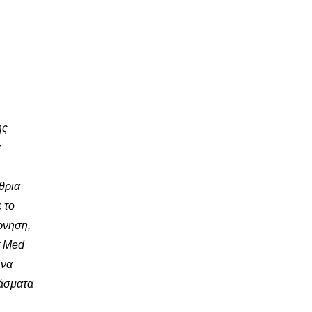
ης
α
θρια
 το
ρνηση,
t Med
 να
τάσματα