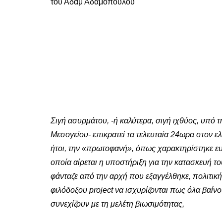
του Αδάμ Αδαμόπουλου
Σιγή ασυρμάτου, -ή καλύτερα, σιγή ιχθύος, υπό 
Μεσογείου- επικρατεί τα τελευταία 24ωρα στον ελ
ήτοι, την «πρωτοφανή», όπως χαρακτηρίστηκε ε
οποία αίρεται η υποστήριξη για την κατασκευή 
φάνταζε από την αρχή που εξαγγέλθηκε, πολιτική
φιλόδοξου project να ισχυρίζονται πως όλα βαίν
συνεχίζουν με τη μελέτη βιωσιμότητας,