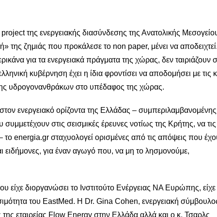
project της ενεργειακής διασύνδεσης της Ανατολικής Μεσογείου
 της ζημιάς που προκάλεσε το non paper, μένει να αποδειχτεί
ερικάνα για τα ενεργειακά πράγματα της χώρας, δεν ταιριάζουν 
λληνική κυβέρνηση έχει η ίδια φροντίσει να αποδομήσει με τις κ
ευσης υδρογονανθράκων στο υπέδαφος της χώρας.
 στον ενεργειακό ορίζοντα της Ελλάδας – συμπεριλαμβανομένης 
 συμμετέχουν στις σεισμικές έρευνες νοτίως της Κρήτης, να τις
 το energia.gr σταχυολογεί ορισμένες από τις απόψεις που έχ
αι ειδήμονες, για έναν αγωγό που, να μη το λησμονούμε,
υ είχε διοργανώσει το Ινστιτούτο Ενέργειας ΝΑ Ευρώπης, είχε
σιμότητα του EastMed. Η Dr. Gina Cohen, ενεργειακή σύμβουλο
 της εταιρείας Flow Energy στην Ελλάδα αλλά και ο κ. Τσαρλς