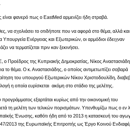
…
ς είναι φανερό πως ο EastMed αρμενίζει ήδη στραβά.
θες, να σχολιάσει το οτιδήποτε που να αφορά στο θέμα, αλλά και
α Υπουργεία Ενέργειας και Εξωτερικών, οι αρμόδιοι έδειχναν
ει να τερματίζεται πριν καν ξεκινήσει.
 ο Προέδρος της Κυπριακής Δημοκρατίας, Νίκος Αναστασιάδης
α το θέμα. Ο κ. Αναστασιάδης, ο οποίος αντιμετωπίζει σοβαρά
ραίτηση του υπουργού Εξωτερικών Νίκου Χριστοδουλίδη, διαβε
ιλογή η οποία ευρίσκεται ακόμη στο στάδιο της μελέτης.
 προγράμματος εξαρτάται κυρίως από την οικονομική του
 μετά τη μελέτη των τελικών πορισμάτων. Υπενθυμίζω πως ο εν
ωπαϊκής Ένωσης, καθότι ήδη από το 2013 η κατασκευή του αγω
347/2013 της Ευρωπαϊκής Επιτροπής ως Έργο Κοινού Ενδιαφέ