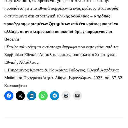
Παρ’ όλα αυτά, θα πρέπει να έχουμε κατά νου ότι – υπό την
προϋπόθεση ότι τα εθνικά συμφέροντα ενός κράτους είναι σαφώς
διατυπωμένα στη στρατηγική εθνικής ασφάλειας –
ο τρόπος
προσέγγισης ορισμένων ζητημάτων από ένα κράτος μπορεί να
αλλάζει, οι αντικειμενικοί του σκοποί όμως παραμένουν οι
ίδιοι.
vii
i
Στα λοιπά κράτη το αντίστοιχο έγγραφο που εκπονείται από τα
Συμβούλια Εθνικής Ασφάλειας αυτών, αποκαλείται Στρατηγική
Εθνικής Ασφάλειας.
ii
Πικραμένος Κώστας & Κουκάκης Γεώργιος.
Εθνική Ασφάλεια:
Μύθοι και Πραγματικότητα
. Αθήνα. Ινφογνώμων. 2023. σσ. 37-52.
Κοινοποιήστε: