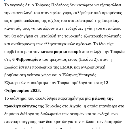
Το γεγονός ότι ο Τούρκος Πρόεδρος δεν κατάφερε να εξασφαλίσει
την επανεκλογή του στον πρώτο γύρο, εκλήφθηκε από ορισμένους
ως σημάδι απώλειας της ισχύος του στο εσωτερικό της Τουρκίας,
κάνοντάς τους να πιστέψουν ότι η ενδεχόμενη νίκη του αντιπάλου
του θα οδηγήσει σε μεταβολή της τουρκικής εξωτερικής πολιτικής
και αναθέρμανση των ελληνοτουρκικών σχέσεων. Το ίδιο είχε
συμβεί και μετά τον
καταστροφικό σεισμό
που έπληξε την Τουρκία
στις
6 Φεβρουαρίου
του τρέχοντος έτους (Εικόνα 2), όταν η
Ελλάδα έστειλε προσωπικό της ΕΜΑΚ και
ανθρωπιστική
βοήθεια
στη γείτονα χώρα και ο Έλληνας Υπουργός
Εξωτερικών
επισκέφτηκε
τον Τούρκο ομόλογό του στις
12
Φεβρουαρίου 2023.
Το διάστημα που ακολούθησε παρατηρήθηκε μία
μείωση της
προκλητικότητας
της Τουρκίας στο Αιγαίο, η οποία επανέφερε στο
δημόσιο διάλογο τη
διπλωματία των σεισμών
και το ενδεχόμενο
επαναπροσέγγισης των δύο κρατών για την επίλυση των διαφορών