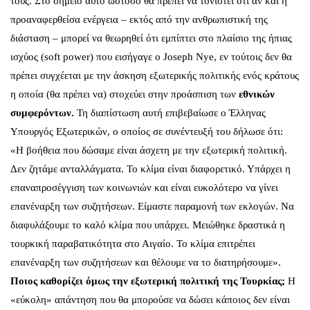
τους. Στο σημείο αυτό ωστόσο θα πρέπει να τονιστεί ότι αν και η
προαναφερθείσα ενέργεια – εκτός από την ανθρωπιστική της
διάσταση – μπορεί να θεωρηθεί ότι εμπίπτει στο πλαίσιο της
ήπιας
ισχύος
(soft power) που εισήγαγε ο Joseph Nye, εν τούτοις δεν θα
πρέπει συγχέεται με την άσκηση εξωτερικής πολιτικής ενός κράτους
η οποία (θα πρέπει να) στοχεύει στην προάσπιση των
εθνικών
συμφερόντων.
Τη διαπίστωση αυτή επιβεβαίωσε ο Έλληνας
Υπουργός Εξωτερικών, ο οποίος σε
συνέντευξή
του δήλωσε ότι:
«Η βοήθεια που δώσαμε είναι άσχετη με την εξωτερική πολιτική.
Δεν ζητάμε ανταλλάγματα. Το κλίμα είναι διαφορετικό. Υπάρχει η
επαναπροσέγγιση των κοινωνιών και είναι ευκολότερο να γίνει
επανέναρξη των συζητήσεων. Είμαστε παραμονή των εκλογών. Να
διαφυλάξουμε το καλό κλίμα που υπάρχει. Μειώθηκε δραστικά η
τουρκική παραβατικότητα στο Αιγαίο. Το κλίμα επιτρέπει
επανέναρξη των συζητήσεων και θέλουμε να το διατηρήσουμε».
Ποιος καθορίζει όμως την εξωτερική πολιτική της Τουρκίας;
Η
«εύκολη» απάντηση που θα μπορούσε να δώσει κάποιος δεν είναι