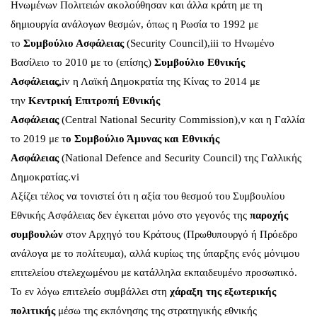
Ηνωμένων Πολιτειών ακολούθησαν και άλλα κράτη με τη
δημιουργία ανάλογων θεσμών, όπως η Ρωσία το 1992 με
το
Συμβούλιο Ασφάλειας
(Security Council),
iii
το Ηνωμένο
Βασίλειο το 2010 με το (επίσης)
Συμβούλιο Εθνικής
Ασφάλειας,
iv
η Λαϊκή Δημοκρατία της Κίνας το 2014 με
την
Κεντρική Επιτροπή Εθνικής
Ασφάλειας
(Central National Security Commission),
v
και η Γαλλία
το 2019 με τ
ο Συμβούλιο Άμυνας και Εθνικής
Ασφάλειας
(National Defence and Security Council) της Γαλλικής
Δημοκρατίας.
vi
Αξίζει τέλος να τονιστεί ότι η αξία του θεσμού του Συμβουλίου
Εθνικής Ασφάλειας δεν έγκειται μόνο στο γεγονός της
παροχής
συμβουλών
στον Αρχηγό του Κράτους (Πρωθυπουργό ή Πρόεδρο
ανάλογα με το πολίτευμα), αλλά κυρίως της ύπαρξης ενός μόνιμου
επιτελείου στελεχωμένου με κατάλληλα εκπαιδευμένο προσωπικό.
Το εν λόγω επιτελείο συμβάλλει στη
χάραξη της εξωτερικής
πολιτικής
μέσω της εκπόνησης της στρατηγικής εθνικής