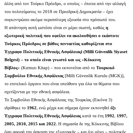
άλλη από τον Τούρκο Πρόεδρο, ο οποίος – έπειτα από την
αλλαγή
του πολιτεύματος
το 2018 σε Προεδρική Δημοκρατία – έχει
συγκεντρώσει ακόμα περισσότερη εξουσία στο πρόσωπό του.
Η απάντηση αυτή ωστόσο είναι εν μέρει σωστή, καθώς
η
εξωτερική πολιτική που οφείλει να ακολουθήσει ο εκάστοτε
Τούρκος Πρόεδρος σε βάθος πενταετίας καθορίζεται στο
Έγγραφο Πολιτικής Εθνικής Ασφάλειας
i
(Milli Güvenlik Siyaset
Belgesi) – το οποίο είναι γνωστό και ως
«
Κόκκινη
Βίβλος
» (Kırmızı Kitap) – που εκπονείται από το
Τουρκικό
Συμβούλιο Εθνικής Ασφάλειας
[Milli Güvenlik Kurulu (MGK)],
το επιτελικό όργανο που είναι υπεύθυνο για όλα τα θέματα που
σχετίζονται με την εθνική ασφάλεια.
Το Συμβούλιο Εθνικής Ασφάλειας της Τουρκίας (Εικόνα 3)
ιδρύθηκε το
1962
, ενώ μέχρι και σήμερα έχουν εκπονηθεί
έξι
Έγγραφα Πολιτικής Εθνικής Ασφάλειας
κατά τα έτη
1992
,
1997,
2005, 2010, 2015 και 2022.
Η σημασία δε της Κόκκινης Βίβλου
όσο αφορά την άσκηση της εξωτερικής – και όχι μόνο – πολιτικής