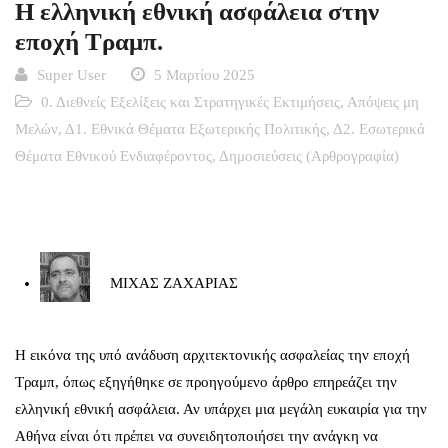
Η ελληνική εθνική ασφάλεια στην
εποχή Τραμπ.
Super User
5 Μαρτίου 2025
0. Διεθνείς Εξελίξεις και Στρατηγικές Εκτιμήσεις
,
Απόψεις μη
Μελών
,
Δ1. Εθνικά Θέματα Εξωτερικής Πολιτικής
,
Δ2. Εσωτερικά
Θέματα Εθνικού Ενδιαφέροντος
,
Δημοσιεύσεις (Αρθρογραφία)
ΜΙΧΑΣ ΖΑΧΑΡΙΑΣ
Η εικόνα της υπό ανάδυση αρχιτεκτονικής ασφαλείας την εποχή
Τραμπ, όπως εξηγήθηκε σε
προηγούμενο άρθρο
επηρεάζει την
ελληνική εθνική ασφάλεια. Αν υπάρχει μια μεγάλη ευκαιρία για την
Αθήνα είναι ότι πρέπει να συνειδητοποιήσει την ανάγκη να