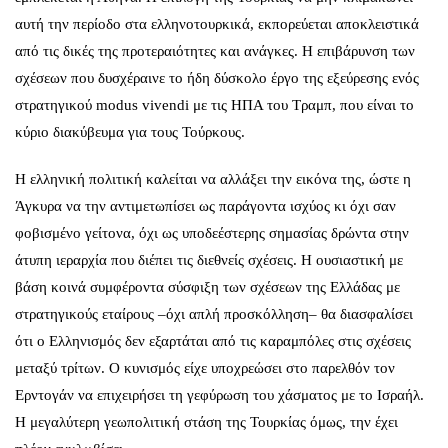
αυτή την περίοδο στα ελληνοτουρκικά, εκπορεύεται αποκλειστικά
από τις δικές της προτεραιότητες και ανάγκες. Η επιβάρυνση των
σχέσεων που δυσχέραινε το ήδη δύσκολο έργο της εξεύρεσης ενός
στρατηγικού modus vivendi με τις ΗΠΑ του Τραμπ, που είναι το
κύριο διακύβευμα για τους Τούρκους.
Η ελληνική πολιτική καλείται να αλλάξει την εικόνα της, ώστε η
Άγκυρα να την αντιμετωπίσει ως παράγοντα ισχύος κι όχι σαν
φοβισμένο γείτονα, όχι ως υποδεέστερης σημασίας δρώντα στην
άτυπη ιεραρχία που διέπει τις διεθνείς σχέσεις. Η ουσιαστική με
βάση κοινά συμφέροντα σύσφιξη των σχέσεων της Ελλάδας με
στρατηγικούς εταίρους –όχι απλή προσκόλληση– θα διασφαλίσει
ότι ο Ελληνισμός δεν εξαρτάται από τις καραμπόλες στις σχέσεις
μεταξύ τρίτων. Ο κυνισμός είχε υποχρεώσει στο παρελθόν τον
Ερντογάν να επιχειρήσει τη γεφύρωση του χάσματος με το Ισραήλ.
Η μεγαλύτερη γεωπολιτική στάση της Τουρκίας όμως, την έχει