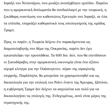
Ισραήλ του Νετανιάχου, που μοιάζει ανυπέρβλητο εμπόδιο. Παρόλο
που η αμερικανική διπλωματία θα συνδιαλλαγεί με την τουρκική, η
ξεκάθαρη εναντίωση του καθεστώτος Ερντογάν στο Ισραήλ, σε όλα
τα επίπεδα, επηρεάζει καθοριστικά τους υπολογισμούς της ομάδας
Τραμπ.
Προς το παρόν, η Τουρκία δείχνει ότι παρακάμπτεται ως
διαμεσολαβητής στο θέμα της Ουκρανίας, παρότι δεν έχει
εγκαταλείψει την προσπάθεια. Τα 600 δισ. δολ. που θα επενδύσουν
οι Σαουδάραβες στην αμερικανική οικονομία είναι ένα εξίσου
ισχυρό κίνητρο για την Ουάσινγκτον, πέραν της ισραηλινής
επιρροής. Παράλληλα, θα μπορούσε να χρησιμοποιηθεί και ως
δικαιολογία για την επιλογή του Ριάντ έναντι της Άγκυρας. Ωστόσο,
η κυβέρνηση Τραμπ δεν δείχνει να ασχολείται και πολύ για να
δικαιολογήσει τις επιλογές της. Ενδεχομένως, αυτό είναι μέρος της
στρατηγικής της.