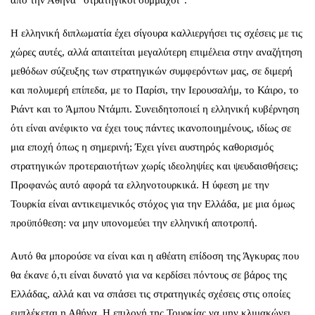
από την Αθήνα “στρατηγικοί σύμμαχοι”.
Η ελληνική διπλωματία έχει σίγουρα καλλιεργήσει τις σχέσεις με τις
χώρες αυτές, αλλά απαιτείται μεγαλύτερη επιμέλεια στην αναζήτηση
μεθόδων σύζευξης των στρατηγικών συμφερόντων μας, σε διμερή
και πολυμερή επίπεδα, με το Παρίσι, την Ιερουσαλήμ, το Κάιρο, το
Ριάντ και το Άμπου Ντάμπι. Συνειδητοποιεί η ελληνική κυβέρνηση
ότι είναι ανέφικτο να έχει τους πάντες ικανοποιημένους, ιδίως σε
μια εποχή όπως η σημερινή; Έχει γίνει αυστηρός καθορισμός
στρατηγικών προτεραιοτήτων χωρίς ιδεοληψίες και ψευδαισθήσεις;
Προφανώς αυτό αφορά τα ελληνοτουρκικά. Η ύφεση με την
Τουρκία είναι αντικειμενικός στόχος για την Ελλάδα, με μια όμως
προϋπόθεση: να μην υπονομεύει την ελληνική αποτροπή.
Αυτό θα μπορούσε να είναι και η αθέατη επίδοση της Άγκυρας που
θα έκανε ό,τι είναι δυνατό για να κερδίσει πόντους σε βάρος της
Ελλάδας, αλλά και να σπάσει τις στρατηγικές σχέσεις στις οποίες
εμπλέκεται η Αθήνα. Η επιλογή της Τουρκίας να μην κλιμακώνει