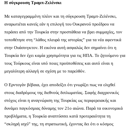
Η σύγκρουση Τραμπ-Ζελένσκι
Με καταγεγραμμένη πλέον και τη σύγκρουση Τραμπ-Ζελένσκι,
αναρωτιέται κανείς εάν η επιλογή του Ουκρανού προέδρου να
περάσει από την Τουρκία στην προσπάθεια να βρει συμμαχίες, τον
τοποθέτησε στη “λάθος πλευρά της ιστορίας” για τα νέα αφεντικά
στην Ουάσινγκτον. Η εικόνα αυτή ασφαλώς δεν σημαίνει ότι η
Τουρκία δεν έχει καμία χρησιμότητα για τις ΗΠΑ. Το ζητούμενο για
τους Τούρκους είναι υπό ποιες προϋποθέσεις και αυτό είναι η
μεγαλύτερη αλλαγή σε σχέση με το παρελθόν.
Ο Ερντογάν βέβαια, έχει αποδείξει ότι γνωρίζει πως να ελιχθεί
στους διαδρόμους της διεθνούς διπλωματίας. Σαφής διαχρονικός
στόχος είναι η αναγνώριση της Τουρκίας ως περιφερειακής και
δυνάμει παγκόσμιας δύναμης τον 21ο αιώνα. Παρά τα οικονομικά
προβλήματα, η Τουρκία αναπτύσσει κατά προτεραιότητα τη
“σκληρή ισχύ” της, τη στρατιωτική, έχοντας δει ότι ο κόσμος