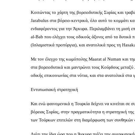
Κοιτώντας το χάρτη της βορειοδυτικής Συρίας και τραβ
Jarabulus στα βόρειο-κεντρικά, όλο αυτό το κομμάτι κ
ενδιαφέροντος για την Άγκυρα. Περιλαμβάνει τη μισή επ
al-Bab που ελέγχει τους οδικούς άξονες από τα δυτικά 
(Ισλαμιστικά προπύργια), και ανατολικά προς τη Hasak
Με τον έλεγχο της κωμόπολης Maarat al Numan και της
στα βορειοδυτικά και μαντρώνει τους Κούρδους μεταξύ 
οδικής επικοινωνίας στα νότια, και στα ανατολικά στα ι
Εντυπωσιακή στρατηγική
Και ενώ φαινομενικά η Τουρκία δείχνει να κινείται σε
βόρειας Συρίας, στην πραγματικότητα η στρατηγική της
των Τούρκων επιτελών στη διαμόρφωση των συνθηκών σ
Διότι την ίδια ώρα που η Άγκυρα πιέζει την αμερικανικ