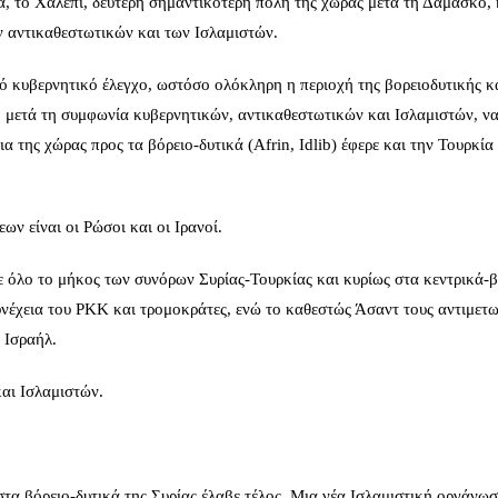
α, το Χαλέπι, δεύτερη σημαντικότερη πόλη της χώρας μετά τη Δαμασκό,
 αντικαθεστωτικών και των Ισλαμιστών.
υπό κυβερνητικό έλεγχο, ωστόσο ολόκληρη η περιοχή της βορειοδυτικής κ
ή μετά τη συμφωνία κυβερνητικών, αντικαθεστωτικών και Ισλαμιστών, ν
α της χώρας προς τα βόρειο-δυτικά (Afrin, Idlib) έφερε και την Τουρκία 
ν είναι οι Ρώσοι και οι Ιρανοί.
ε όλο το μήκος των συνόρων Συρίας-Τουρκίας και κυρίως στα κεντρικά-β
υνέχεια του ΡΚΚ και τρομοκράτες, ενώ το καθεστώς Άσαντ τους αντιμετω
 Ισραήλ.
αι Ισλαμιστών.
α βόρειο-δυτικά της Συρίας έλαβε τέλος. Μια νέα Ισλαμιστική οργάνωσ