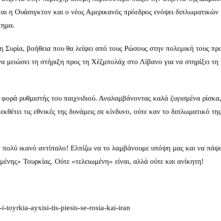
ται η Ουάσιγκτον και ο νέος Αμερικανός πρόεδρος ενόψει διπλωματικών
τημα.
 Συρία, βοήθεια που θα λείψει από τους Ρώσους στην πολεμική τους πρ
α μειώσει τη στήριξη προς τη Χέζμπολάχ στο Λίβανο για να στηρίξει τη
α φορά ρυθμιστής του παιχνιδιού. Αναλαμβάνοντας καλά ζυγισμένα ρίσκα
κθέτει τις εθνικές της δυνάμεις σε κίνδυνο, ούτε καν το διπλωματικό τη
ναν πολύ ικανό αντίπαλο! Ελπίζω να το λαμβάνουμε υπόψη μας και να πάψ
μένης» Τουρκίας. Ούτε «τελειωμένη» είναι, αλλά ούτε και ανίκητη!
-toyrkia-ayxisi-tis-piesis-se-rosia-kai-iran