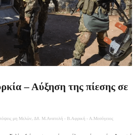
υρκία – Αύξηση της πίεσης σε
πόψεις μη Μελών
,
Δ8. Μ.Ανατολή - Β.Αφρική - Α.Μεσόγειος