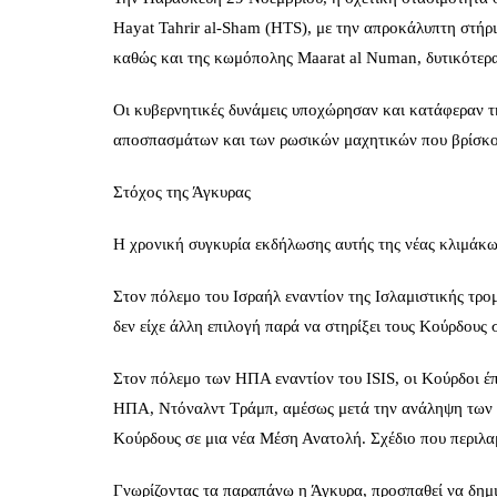
Hayat Tahrir al-Sham (HTS), με την απροκάλυπτη στήρι
καθώς και της κωμόπολης Maarat al Numan, δυτικότερα 
Οι κυβερνητικές δυνάμεις υποχώρησαν και κατάφεραν τ
αποσπασμάτων και των ρωσικών μαχητικών που βρίσκον
Στόχος της Άγκυρας
Η χρονική συγκυρία εκδήλωσης αυτής της νέας κλιμάκωσ
Στον πόλεμο του Ισραήλ εναντίον της Ισλαμιστικής τρο
δεν είχε άλλη επιλογή παρά να στηρίξει τους Κούρδους 
Στον πόλεμο των ΗΠΑ εναντίον του ISIS, οι Κούρδοι έ
ΗΠΑ, Ντόναλντ Τράμπ, αμέσως μετά την ανάληψη των κα
Κούρδους σε μια νέα Μέση Ανατολή. Σχέδιο που περιλα
Γνωρίζοντας τα παραπάνω η Άγκυρα, προσπαθεί να δημι