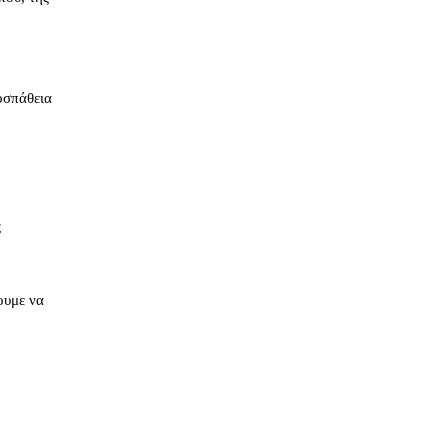
οσπάθεια
,
ς
ουμε να