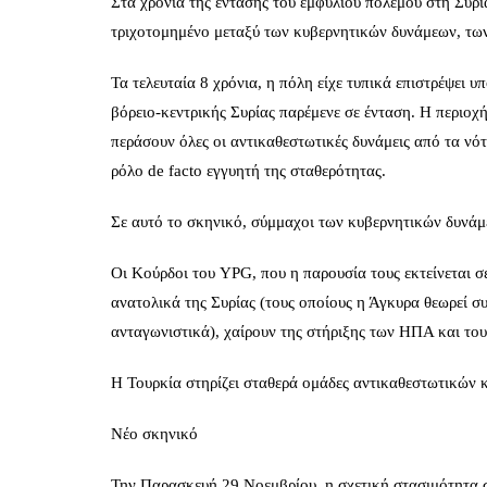
Στα χρόνια της έντασης του εμφυλίου πολέμου στη Συρί
τριχοτομημένο μεταξύ των κυβερνητικών δυνάμεων, των
Τα τελευταία 8 χρόνια, η πόλη είχε τυπικά επιστρέψει 
βόρειο-κεντρικής Συρίας παρέμενε σε ένταση. Η περιοχ
περάσουν όλες οι αντικαθεστωτικές δυνάμεις από τα νότι
ρόλο de facto εγγυητή της σταθερότητας.
Σε αυτό το σκηνικό, σύμμαχοι των κυβερνητικών δυνάμεω
Οι Κούρδοι του YPG, που η παρουσία τους εκτείνεται σ
ανατολικά της Συρίας (τους οποίους η Άγκυρα θεωρεί σ
ανταγωνιστικά), χαίρουν της στήριξης των ΗΠΑ και του
Η Τουρκία στηρίζει σταθερά ομάδες αντικαθεστωτικών κ
Νέο σκηνικό
Την Παρασκευή 29 Νοεμβρίου, η σχετική στασιμότητα στ