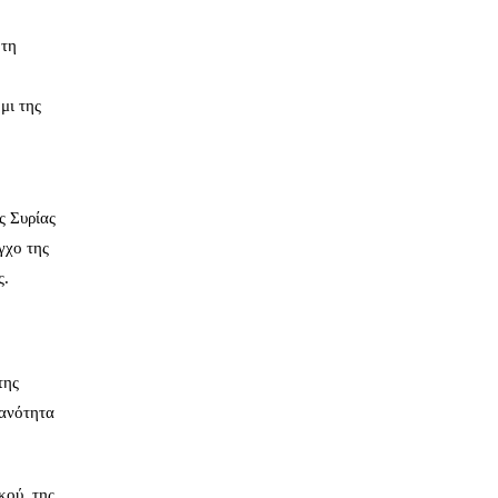
 τη
μι της
ς Συρίας
γχο της
ς.
της
κανότητα
κού, της