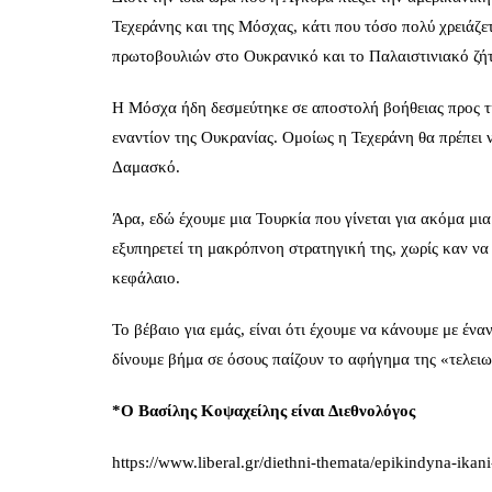
Τεχεράνης και της Μόσχας, κάτι που τόσο πολύ χρειάζε
πρωτοβουλιών στο Ουκρανικό και το Παλαιστινιακό ζή
Η Μόσχα ήδη δεσμεύτηκε σε αποστολή βοήθειας προς τη
εναντίον της Ουκρανίας. Ομοίως η Τεχεράνη θα πρέπει ν
Δαμασκό.
Άρα, εδώ έχουμε μια Τουρκία που γίνεται για ακόμα μι
εξυπηρετεί τη μακρόπνοη στρατηγική της, χωρίς καν να ε
κεφάλαιο.
Το βέβαιο για εμάς, είναι ότι έχουμε να κάνουμε με έ
δίνουμε βήμα σε όσους παίζουν το αφήγημα της «τελειω
*Ο Βασίλης Κοψαχείλης είναι Διεθνολόγος
https://www.liberal.gr/diethni-themata/epikindyna-ikani-i