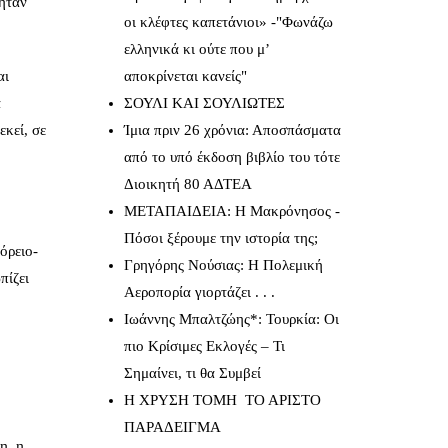
 ήταν
οι κλέφτες καπετάνιοι» -"Φωνάζω
ελληνικά κι ούτε που μ’
αι
αποκρίνεται κανείς"
α
ΣΟΥΛΙ ΚΑΙ ΣΟΥΛΙΩΤΕΣ
εκεί, σε
Ίμια πριν 26 χρόνια: Αποσπάσματα
από το υπό έκδοση βιβλίο του τότε
Διοικητή 80 ΑΔΤΕΑ
ΜΕΤΑΠΑΙΔΕΙΑ: Η Μακρόνησος -
Πόσοι ξέρουμε την ιστορία της;
όρειο-
Γρηγόρης Νούσιας: Η Πολεμική
πίζει
Αεροπορία γιορτάζει . . .
Ιωάννης Μπαλτζώης*: Τουρκία: Οι
πιο Κρίσιμες Εκλογές – Τι
Σημαίνει, τι θα Συμβεί
Η ΧΡΥΣΗ ΤΟΜΗ ΤΟ ΑΡΙΣΤΟ
ΠΑΡΑΔΕΙΓΜΑ
η, η