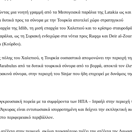
ώντας μια νοητή γραμμή από τα Μεσογειακά παράλια της Latakia ως και
αι δυτικά προς τα σύνορα με την Τουρκία αποτελεί χώρο στρατηγικού
αρχία της Idlib, τη μισή επαρχία του Χαλεπιού και το κρίσιμο σταυροδρό
παράλια, ως τη Συριακή ενδοχώρα στα νότια προς Raqqa και Deir al-Zour
a (Κούρδοι).
 πόλης του Χαλεπιού, η Τουρκία ουσιαστικά απομονώνει την περιοχή τη
Jarabulus από τα δυτικά τουρκικά σύνορα από το βορρά, αποκτά τον έλε
ρακινά σύνορα, στην περιοχή του Sinjar που ήδη επιχειρεί με δυνάμεις τη
 συγκρουσιακή πορεία με τα συμφέροντα των ΗΠΑ – Ισραήλ στην περιοχή 
 Άγκυρας είναι εντυπωσιακά ισορροπημένη και δείχνει την εκπληκτική ι
το περιφερειακό περιβάλλον.
ή ατζέντα στην περιοχή, ακόμη περισσότερο πιέζει την ατζέντα της Δαμασ