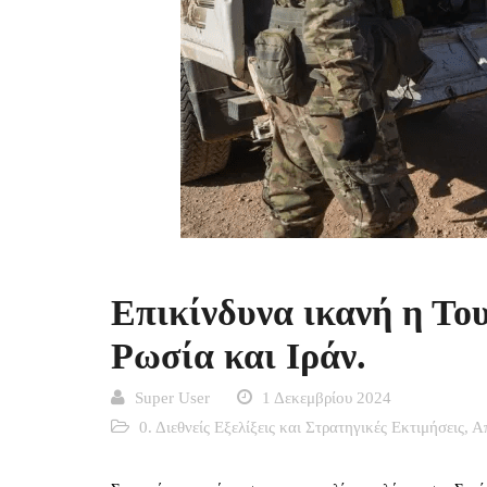
Επικίνδυνα ικανή η Το
Ρωσία και Ιράν.
Super User
1 Δεκεμβρίου 2024
0. Διεθνείς Εξελίξεις και Στρατηγικές Εκτιμήσεις
,
Α