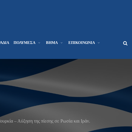
ΆΔΙΑ
ΠΟΛΥΜΈΣΑ
ΒΉΜΑ
ΕΠΙΚΟΙΝΩΝΊΑ
ουρκία – Αύξηση της πίεσης σε Ρωσία και Ιράν.