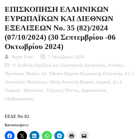
ΕΠΙΣΚΟΠΗΣΗ ΕΛΛΗΝΙΚΩΝ
ΕΥΡΩΠΑΪΚΩΝ ΚΑΙ ΔΙΕΘΝΩΝ
ΕΞΕΛΙΞΕΩΝ Νο. 35 (82)/2024
(07/10/2024) (30 Σεπτεμβρίου -06
Οκτωβρίου 2024)
Super User
7 Οκτωβρίου 2024
0. Διεθνείς Εξελίξεις και Στρατηγικές Εκτιμήσεις
,
Απόψεις -
Προτάσεις Μελών
,
Δ1. Εθνικά Θέματα Εξωτερικής Πολιτικής
,
Δ1.3
Ανατολική Μεσόγειος- Μέση Ανατολή-Βόρειος Αφρική
,
Δ1.4
Τουρκία - Βαλκάνια - Εύξεινος Πόντος
,
Δημοσιεύσεις
(Αρθρογραφία)
ΕΕΔΕ Νο 82
Κοινοποιήστε: