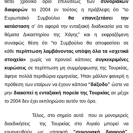
θέτει χρονικό όριο επιλύσεως των
συνοριακών
διαφορών
το 2004 εν τούτοις η πρόβλεψη ότι “το
Ευρωπαϊκό Συμβούλιο
θα επανεξετάσει την
κατάσταση
σ’ ότι αφορά την ενταξιακή διαδικασία για τα
θέματα Δικαστηρίου της Χάγης” και η εκφραζόμενη
συναφώς θέση ότι “το Συμβούλιο θα αποφασίσει σε
κάθε
περίπτωση λαμβάνοντας υπόψη όλα τα «σχετικά
στοιχεία»
χωρίς να προνοεί κάποιες
συγκεκριμένες
κυρώσεις
σε περίπτωση μη συμμόρφωσης της Τουρκίας,
άφηνε πολλά περιθώρια ερμηνείας. Ήταν μάλλον φανερή η
πρόθεση των εταίρων να έχουν κάποια
“διέξοδο”
ώστε να
μην
διακοπεί η ενταξιακή πορεία της Τουρκίας
αν μέχρι
το 2004 δεν έχει εκπληρώσει αυτόν τον όρο.
Τέλος, στο σημείο αυτό που οι μονομερείς
διεκδικήσεις της Τουρκίας στο Αιγαίο μπορεί να
ερμηνευθούν ως υπαρκτή
“συνοριακή διαφορά”