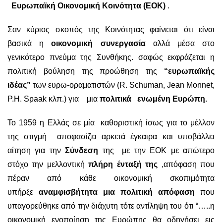
Ευρωπαϊκή Οικονομική Κοινότητα (ΕΟΚ)
.
Σαν κύριος σκοπός της Κοινότητας φαίνεται ότι είναι
βασικά η
οικονομική συνεργασία
αλλά μέσα στο
γενικότερο πνεύμα της Συνθήκης. σαφώς εκφράζεται η
πολιτική βούληση της προώθηση της
“ευρωπαϊκής
ιδέας”
των ευρω-οραματιστών (R. Schuman, Jean Monnet,
P.H. Spaak κλπ.) για μια
πολιτικά ενωμένη Ευρώπη
.
Το 1959 η Ελλάς σε μία καθοριστική ίσως για το μέλλον
της στιγμή αποφασίζει αρκετά έγκαιρα και υποβάλλει
αίτηση για την
Σύνδεση
της με την ΕΟΚ με απώτερο
στόχο την μελλοντική
πλήρη ένταξή της
,απόφαση που
πέραν από κάθε οικονομική σκοπιμότητα
υπήρξε
αναμφισβήτητα μια πολιτική απόφαση
που
υπαγορεύθηκε από την διάχυτη τότε αντίληψη του ότι “…..η
οικονομική ενοποίηση της Ευρώπης θα οδηγήσει εις