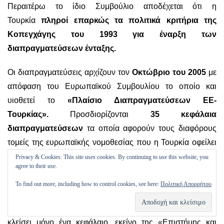
Περαιτέρω το ίδιο Συμβούλιο αποδέχεται ότι η
Τουρκία
πληροί επαρκώς τα πολιτικά κριτήρια της
Κοπεγχάγης του 1993 για έναρξη των
διαπραγματεύσεων ένταξης.
Οι διαπραγματεύσεις αρχίζουν τον
Οκτώβριο του 2005
με
απόφαση του Ευρωπαϊκού Συμβουλίου το οποίο και
υιοθετεί το
«Πλαίσιο Διαπραγματεύσεων ΕΕ-
Τουρκίας».
Προσδιορίζονται
35 κεφάλαια
διαπραγματεύσεων
τα οποία αφορούν τους διαφόρους
τομείς της ευρωπαϊκής νομοθεσίας που η Τουρκία οφείλει
να προσαρμόσει την δική της νομοθεσία αντίστοιχα.
Privacy & Cookies: This site uses cookies. By continuing to use this website, you
agree to their use.
Κάθε κεφάλαιο
«ανοίγει»
για διαπραγματεύσεις και κλείνει
To find out more, including how to control cookies, see here:
Πολιτική Απορρήτου
αντίστοιχα με απόφαση του Ευρωπαϊκού Συμβουλίου.
Μέχρι τον Ιούνιο του 2006 είχε ανοίξει και προσωρινά
κλείσει μόνο ένα κεφάλαιο, εκείνο της «Επιστήμης και