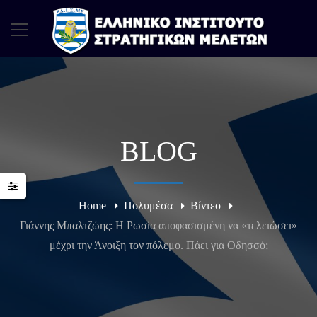
BLOG
Home
Πολυμέσα
Βίντεο
Γιάννης Μπαλτζώης: Η Ρωσία αποφασισμένη να «τελειώσει»
μέχρι την Άνοιξη τον πόλεμο. Πάει για Οδησσό;