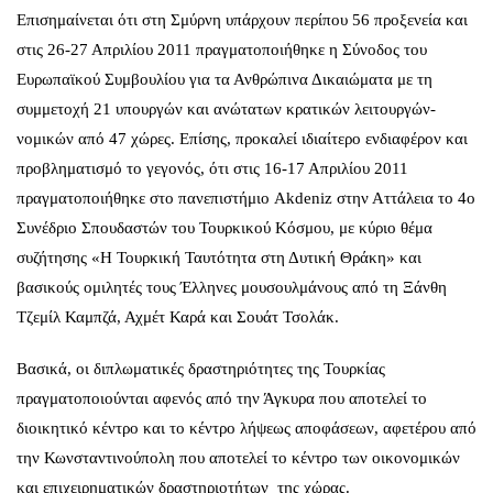
Επισημαίνεται ότι στη Σμύρνη υπάρχουν περίπου 56 προξενεία και
στις 26-27 Απριλίου 2011 πραγματοποιήθηκε η Σύνοδος του
Ευρωπαϊκού Συμβουλίου για τα Ανθρώπινα Δικαιώματα με τη
συμμετοχή 21 υπουργών και ανώτατων κρατικών λειτουργών-
νομικών από 47 χώρες. Επίσης, προκαλεί ιδιαίτερο ενδιαφέρον και
προβληματισμό το γεγονός, ότι στις 16-17 Απριλίου 2011
πραγματοποιήθηκε στο πανεπιστήμιο Akdeniz στην Αττάλεια το 4ο
Συνέδριο Σπουδαστών του Τουρκικού Κόσμου, με κύριο θέμα
συζήτησης «Η Τουρκική Ταυτότητα στη Δυτική Θράκη» και
βασικούς ομιλητές τους Έλληνες μουσουλμάνους από τη Ξάνθη
Τζεμίλ Καμπζά, Αχμέτ Καρά και Σουάτ Τσολάκ.
Βασικά, οι διπλωματικές δραστηριότητες της Τουρκίας
πραγματοποιούνται αφενός από την Άγκυρα που αποτελεί το
διοικητικό κέντρο και το κέντρο λήψεως αποφάσεων, αφετέρου από
την Κωνσταντινούπολη που αποτελεί το κέντρο των οικονομικών
και επιχειρηματικών δραστηριοτήτων της χώρας.