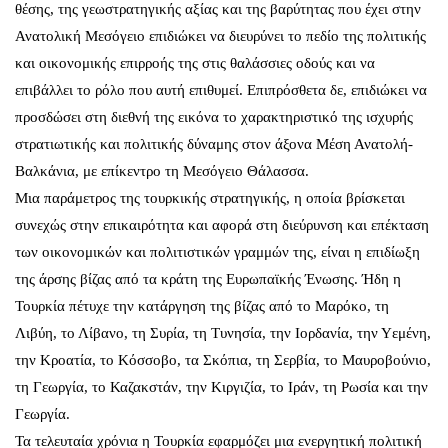
θέσης, της γεωστρατηγικής αξίας και της βαρύτητας που έχει στην
Ανατολική Μεσόγειο επιδιώκει να διευρύνει το πεδίο της πολιτικής
και οικονομικής επιρροής της στις θαλάσσιες οδούς και να
επιβάλλει το ρόλο που αυτή επιθυμεί. Επιπρόσθετα δε, επιδιώκει να
προσδώσει στη διεθνή της εικόνα το χαρακτηριστικό της ισχυρής
στρατιωτικής και πολιτικής δύναμης στον άξονα Μέση Ανατολή-
Βαλκάνια, με επίκεντρο τη Μεσόγειο Θάλασσα.
Μια παράμετρος της τουρκικής στρατηγικής, η οποία βρίσκεται
συνεχώς στην επικαιρότητα και αφορά στη διεύρυνση και επέκταση
των οικονομικών και πολιτιστικών γραμμών της, είναι η επιδίωξη
της άρσης βίζας από τα κράτη της Ευρωπαϊκής Ένωσης. Ήδη η
Τουρκία πέτυχε την κατάργηση της βίζας από το Μαρόκο, τη
Λιβύη, το Λίβανο, τη Συρία, τη Τυνησία, την Ιορδανία, την Υεμένη,
την Κροατία, το Κόσσοβο, τα Σκόπια, τη Σερβία, το Μαυροβούνιο,
τη Γεωργία, το Καζακστάν, την Κιργιζία, το Ιράν, τη Ρωσία και την
Γεωργία.
Τα τελευταία χρόνια η Τουρκία εφαρμόζει μια ενεργητική πολιτική