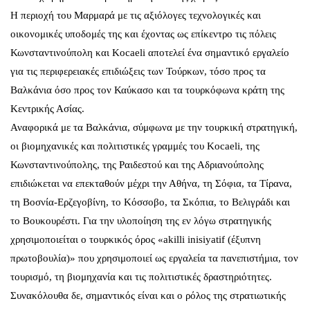
Η περιοχή του Μαρμαρά με τις αξιόλογες τεχνολογικές και
οικονομικές υποδομές της και έχοντας ως επίκεντρο τις πόλεις
Κωνσταντινούπολη και Kocaeli αποτελεί ένα σημαντικό εργαλείο
για τις περιφερειακές επιδιώξεις των Τούρκων, τόσο προς τα
Βαλκάνια όσο προς τον Καύκασο και τα τουρκόφωνα κράτη της
Κεντρικής Ασίας.
Αναφορικά με τα Βαλκάνια, σύμφωνα με την τουρκική στρατηγική,
οι βιομηχανικές και πολιτιστικές γραμμές του Kocaeli, της
Κωνσταντινούπολης, της Ραιδεστού και της Αδριανούπολης
επιδιώκεται να επεκταθούν μέχρι την Αθήνα, τη Σόφια, τα Τίρανα,
τη Βοσνία-Ερζεγοβίνη, το Κόσσοβο, τα Σκόπια, το Βελιγράδι και
το Βουκουρέστι. Για την υλοποίηση της εν λόγω στρατηγικής
χρησιμοποιείται ο τουρκικός όρος «akilli inisiyatif (έξυπνη
πρωτοβουλία)» που χρησιμοποιεί ως εργαλεία τα πανεπιστήμια, τον
τουρισμό, τη βιομηχανία και τις πολιτιστικές δραστηριότητες.
Συνακόλουθα δε, σημαντικός είναι και ο ρόλος της στρατιωτικής