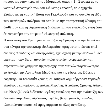
παρουσίας στην περιοχή του Μαρμαρά, όπως η 1η Στρατιά με το
νατοϊκό στρατηγείο του 3ου Σώματος Στρατού, το Αρχηγείο
Στόλου με τη ναυτική βάση του Γκιολτσούκ και το σύνολο σχεδόν
των ακαδημιών πολέμου, τα οποία με την αποτρεπτική δύναμη που
διαθέτουν και τη στρατιωτική διπλωματία που ενασκούν, ενισχύουν
έτι περαιτέρω την τουρκική εξωτερική πολιτική.
Η απόφαση του Ερντογάν να εντάξει τη Σμύρνη και την Αττάλεια
στα κέντρα της τουρκικής διπλωματίας, πραγματοποιώντας εκεί
διεθνείς συνόδους και συνεργασίες, έχει σχέση με την επιδιωκόμενη
επέκταση των βιομηχανικών, πολιτιστικών, ενεργειακών και
στρατιωτικών γραμμών της περιοχής των δυτικών παραλίων προς
το Αιγαίο, την Ανατολική Μεσόγειο και τις χώρες της Βόρειου
Αφρικής. Τα τελευταία χρόνια, οι Τούρκοι δημιούργησαν περιοχές
ελεύθερου εμπορίου στις πόλεις Μερσίνη, Αττάλεια, Σμύρνη, Άδανα
και Ντενιζλί, ενώ διέθεσαν μεγάλες πιστώσεις για την ανάπτυξη των
δυτικών παραλίων, ιδρύοντας μεγάλες βιομηχανικές μονάδες,
υλοποιώντας οικιστικά προγράμματα σε όλες τις πόλεις,