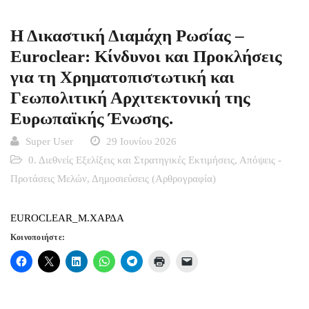
Η Δικαστική Διαμάχη Ρωσίας –
Euroclear: Κίνδυνοι και Προκλήσεις
για τη Χρηματοπιστωτική και
Γεωπολιτική Αρχιτεκτονική της
Ευρωπαϊκής Ένωσης.
Super User
29 Ιουνίου 2026
0. Διεθνείς Εξελίξεις και Στρατηγικές Εκτιμήσεις
,
Απόψεις -
Προτάσεις Μελών
,
Δημοσιεύσεις (Αρθρογραφία)
EUROCLEAR_M.ΧΑΡΔΑ
Κοινοποιήστε: