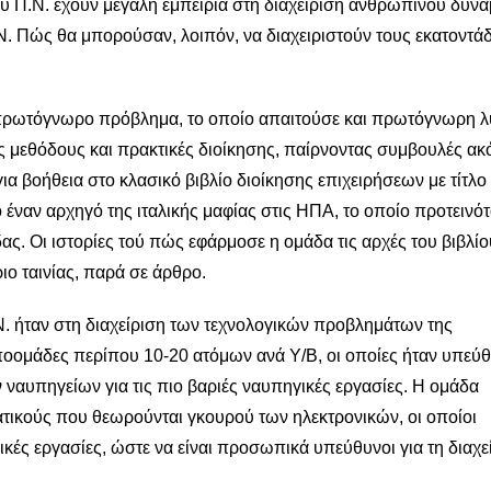
υ Π.Ν. έχουν μεγάλη εμπειρία στη διαχείριση ανθρωπίνου δυνα
. Πώς θα μπορούσαν, λοιπόν, να διαχειριστούν τους εκατοντά
να πρωτόγνωρο πρόβλημα, το οποίο απαιτούσε και πρωτόγνωρη λ
ς μεθόδους και πρακτικές διοίκησης, παίρνοντας συμβουλές ακ
ια βοήθεια στο κλασικό βιβλίο διοίκησης επιχειρήσεων με τίτλο
 έναν αρχηγό της ιταλικής μαφίας στις ΗΠΑ, το οποίο προτεινότ
ς. Οι ιστορίες τού πώς εφάρμοσε η ομάδα τις αρχές του βιβλίου
ιο ταινίας, παρά σε άρθρο.
. ήταν στη διαχείριση των τεχνολογικών προβλημάτων της
οομάδες περίπου 10-20 ατόμων ανά Υ/Β, οι οποίες ήταν υπεύθ
 ναυπηγείων για τις πιο βαριές ναυπηγικές εργασίες. Η ομάδα
τικούς που θεωρούνται γκουρού των ηλεκτρονικών, οι οποίοι
νικές εργασίες, ώστε να είναι προσωπικά υπεύθυνοι για τη διαχε