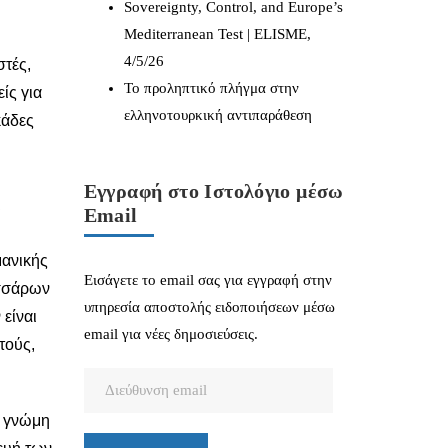
Sovereignty, Control, and Europe’s
Mediterranean Test | ELISME,
4/5/26
στές,
Το προληπτικό πλήγμα στην
ίς για
ελληνοτουρκική αντιπαράθεση
κάδες
Εγγραφή στο Ιστολόγιο μέσω
ι
Email
μανικής
Εισάγετε το email σας για εγγραφή στην
εσσάρων
υπηρεσία αποστολής ειδοποιήσεων μέσω
 είναι
email για νέες δημοσιεύσεις.
τούς,
Διεύθυνση
email
η γνώμη