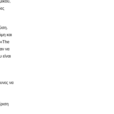
μικού,
δες
ύση.
όμη και
 «The
αν να
 είναι
υνες να
ίριση