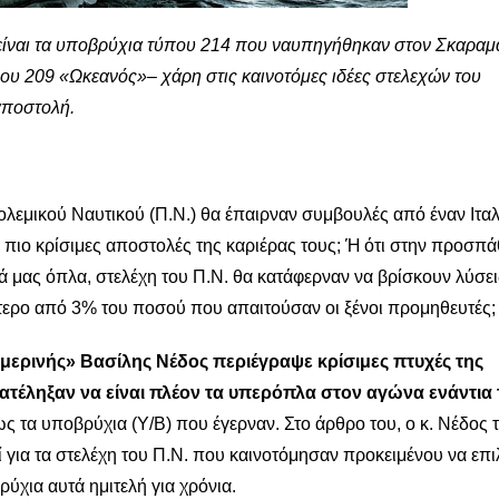
είναι τα υποβρύχια τύπου 214 που ναυπηγήθηκαν στον Σκαραμ
που 209 «Ωκεανός»– χάρη στις καινοτόμες ιδέες στελεχών του
αποστολή.
Πολεμικού Ναυτικού (Π.Ν.) θα έπαιρναν συμβουλές από έναν Ιτα
ς πιο κρίσιμες αποστολές της καριέρας τους; Ή ότι στην προσπά
ά μας όπλα, στελέχη του Π.Ν. θα κατάφερναν να βρίσκουν λύσει
τερο από 3% του ποσού που απαιτούσαν οι ξένοι προμηθευτές;
μερινής» Βασίλης Νέδος περιέγραψε κρίσιμες πτυχές της
ατέληξαν να είναι πλέον τα υπερόπλα στον αγώνα ενάντια 
ως τα υποβρύχια (Υ/Β) που έγερναν. Στο άρθρο του, ο κ. Νέδος 
ί για τα στελέχη του Π.Ν. που καινοτόμησαν προκειμένου να επ
ύχια αυτά ημιτελή για χρόνια.