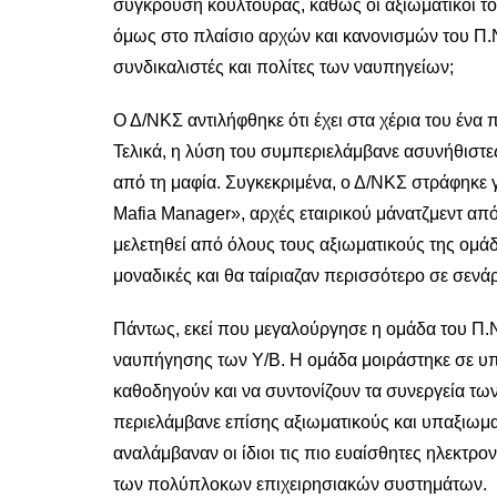
σύγκρουση κουλτούρας, καθώς οι αξιωματικοί το
όμως στο πλαίσιο αρχών και κανονισμών του Π.Ν
συνδικαλιστές και πολίτες των ναυπηγείων;
Ο Δ/ΝΚΣ αντιλήφθηκε ότι έχει στα χέρια του έ
Τελικά, η λύση του συμπεριελάμβανε ασυνήθιστε
από τη μαφία. Συγκεκριμένα, ο Δ/ΝΚΣ στράφηκε γ
Mafia Manager», αρχές εταιρικού μάνατζμεντ από
μελετηθεί από όλους τους αξιωματικούς της ομάδα
μοναδικές και θα ταίριαζαν περισσότερο σε σενάρ
Πάντως, εκεί που μεγαλούργησε η ομάδα του Π.Ν
ναυπήγησης των Υ/Β. Η ομάδα μοιράστηκε σε υπ
καθοδηγούν και να συντονίζουν τα συνεργεία των
περιελάμβανε επίσης αξιωματικούς και υπαξιωμα
αναλάμβαναν οι ίδιοι τις πιο ευαίσθητες ηλεκτρο
των πολύπλοκων επιχειρησιακών συστημάτων.