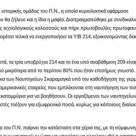
ης ιστορικής ομάδας του Π.Ν., η οποία κυριολεκτικά εφάρμοσε
υ θα ζήλευε και η ίδια η μαφία. Διαπραγματεύθηκε με συνδικαλι
ούς τεχνολογικούς κολοσσούς και πήρε πρωτοβουλίες πρωτοφανε
ορέσει τελικά να ενεργοποιήσει τα Υ/Β 214, εξοικονομώντας δε
τά, τα τρία υποβρύχια 214 και το ένα υπό αναβάθμιση 209 είνα
ύ μικρότερα από το περίπου 80% που ήταν επισήμως γνωστό.
χέρια των Ναυπηγείων Σκαραμαγκά υπό την καθοδήγηση της γερ
 αμερικανικές εταιρείες που εμπλέκονται στη ναυπήγηση των τ
ς εκατομμύρια για να βοηθήσουν. Οι εργαζόμενοι των ναυπηγείων
ιστές πιέζουν για εξωφρενικά ποσά, κυρίως για κάποιους διαλεκ
α του Π.Ν. παίρνει την κατάσταση στα χέρια της, με τη σύμφων