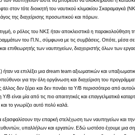
εγχο των ναυπηγείων ώστε να μπορέσει να ολοκληρωθεί η κατασκ
φτει στον τότε διοικητή του ναυτικού κλιμακίου Σκαραμαγκά (ΝΚ
μάγος της διαχείρισης προσωπικού και πόρων.
 στιγμή, ο ρόλος του ΝΚΣ ήταν αποκλειστικά η παρακολούθηση τ
ραμμάτων του Π.Ν., σύμφωνα με τις συμβάσεις. Οπότε, μέσα σε
και επιθεωρητής των ναυπηγείων, διαχειριστής όλων των εργα
) ήταν να επιλέξει μια dream team αξιωματικών και υπαξιωματι
 υπεύθυνοι για την όλη οργάνωση και διαχείριση του προγράμμα
 άλλος δεν ξέρει και δεν πονάει τα Υ/Β περισσότερο από αυτο
ση Υ/Β είναι μία από τις πιο απαιτητικές και επαγγελματικά καταρ
 και το γνωρίζει αυτό πολύ καλά.
να εξασφαλίσουν την επαρκή στελέχωση των ναυπηγείων και την
θυντών, υπαλλήλων και εργατών. Εδώ ωστόσο έχουμε μια ση