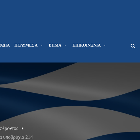
ΆΔΙΑ
ΠΟΛΥΜΈΣΑ
ΒΉΜΑ
ΕΠΙΚΟΙΝΩΝΊΑ
φέροντος
α υποβρύχια 214