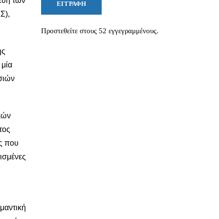
ευή των
ΕΓΓΡΑΦΉ
Σ),
Προστεθείτε στους 52 εγγεγραμμένους.
ης
 μία
σιών
κών
τος
ύς που
τισμένες
μαντική