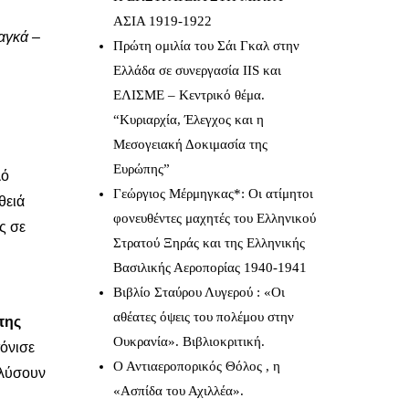
ΑΣΙΑ 1919-1922
αγκά –
Πρώτη ομιλία του Σάι Γκαλ στην
Ελλάδα σε συνεργασία IIS και
ΕΛΙΣΜΕ – Κεντρικό θέμα.
“Κυριαρχία, Έλεγχος και η
Μεσογειακή Δοκιμασία της
Ευρώπης”
λό
Γεώργιος Μέρμηγκας*: Οι ατίμητοι
θειά
φονευθέντες μαχητές του Ελληνικού
ς σε
Στρατού Ξηράς και της Ελληνικής
Βασιλικής Αεροπορίας 1940-1941
Βιβλίο Σταύρου Λυγερού : «Οι
αθέατες όψεις του πολέμου στην
της
Ουκρανία». Βιβλιοκριτική.
τόνισε
Ο Αντιαεροπορικός Θόλος , η
ιλύσουν
«Ασπίδα του Αχιλλέα».