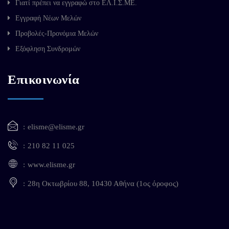
Γιατί πρέπει να εγγραφώ στο ΕΛ.Ι.Σ.ΜΕ.
Εγγραφή Νέων Μελών
Προβολές-Προνόμια Μελών
Εξόφληση Συνδρομών
Επικοινωνία
elisme@elisme.gr
210 82 11 025
www.elisme.gr
28η Οκτωβρίου 88, 10430 Αθήνα (1ος όροφος)