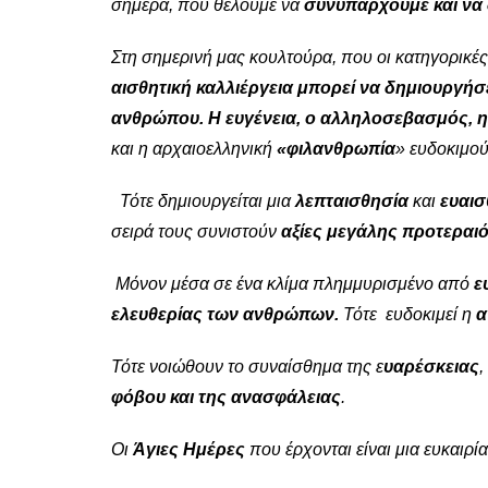
σήμερα, που θέλουμε να
συνυπάρχουμε και να 
Στη σημερινή μας κουλτούρα, που οι κατηγορικέ
αισθητική καλλιέργεια
μπορεί να δημιουργήσ
ανθρώπου. Η ευγένεια, ο αλληλοσεβασμός, 
και η αρχαιοελληνική
«φιλανθρωπία
» ευδοκιμο
Τότε δημιουργείται μια
λεπταισθησία
και
ευαισ
σειρά τους συνιστούν
αξίες μεγάλης προτεραι
Μόνον μέσα σε ένα κλίμα πλημμυρισμένο από
ε
ελευθερίας των ανθρώπων.
Τότε ευδοκιμεί η
α
Τότε νοιώθουν το συναίσθημα της ε
υαρέσκειας
,
φόβου και της ανασφάλειας
.
Οι
Άγιες Ημέρες
που έρχονται είναι μια ευκαιρί