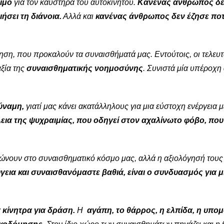
ιμο
για τον καυστήρα του αυτοκινήτου.
Κανένας άνθρωπος δ
ήσει τη διάνοια.
Αλλά και
κανένας άνθρωπος δεν έζησε πο
ηση, που προκαλούν τα συναισθήματά μας. Εντούτοις, οι τελευτ
αξία της
συναισθηματικής νοημοσύνης
. Συνιστά μία υπέροχη
δύναμη,
γιατί μας κάνει ακατάλληλους για μια εύστοχη ενέργεια μ
ια της ψυχραιμίας, που οδηγεί στον αχαλίνωτο φόβο, που
ώνουν στο συναισθηματικό κόσμο μας, αλλά η αξιολόγησή τους 
εια και συναισθανόμαστε βαθιά, είναι ο συνδυασμός για μ
ά κίνητρα για δράση.
Η
αγάπη, το θάρρος, η ελπίδα, η υπομ