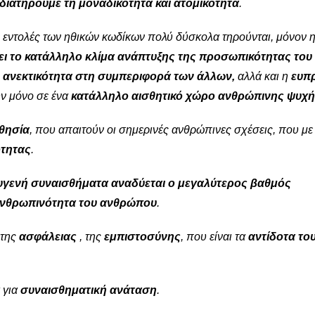
διατηρούμε τη μοναδικότητα και ατομικότητα
.
ς εντολές των ηθικών κωδίκων πολύ δύσκολα τηρούνται, μόνον 
ει το κατάλληλο κλίμα ανάπτυξης της προσωπικότητας του
η ανεκτικότητα στη συμπεριφορά των άλλων,
αλλά και η
ευπ
ύν μόνο σε ένα
κατάλληλο αισθητικό χώρο ανθρώπινης ψυχή
θησία
, που απαιτούν οι σημερινές ανθρώπινες σχέσεις, που με
ότητας
.
υγενή συναισθήματα
αναδύεται ο μεγαλύτερος βαθμός
νθρωπινότητα του ανθρώπου
.
 της
ασφάλειας
, της
εμπιστοσύνης
, που είναι τα
αντίδοτα το
α για
συναισθηματική ανάταση
.