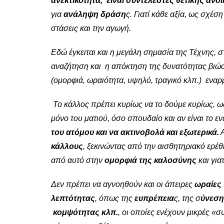
ανεκτικότητα, είναι συντελεστές θετικής αν
για
ανάληψη δράση
ς. Γιατί κάθε αξία, ως σχέση
στάσεις και την αγωγή.
Εδώ έγκειται και η μεγάλη σημασία της Τέχνης, σ
αναζήτηση και η απόκτηση της δυνατότητας βιώσ
(ομορφιά, ωραιότητα, υψηλό, τραγικό κλπ.) εναρμ
Το κάλλος πρέπει κυρίως να το δούμε κυρίως, 
μόνο του ματιού, όσο σπουδαίο και αν είναι το ε
του ατόμου και να ακτινοβολά και εξωτερικά.
Α
κάλλους
, ξεκινώντας από την αισθητηριακό ερέ
από αυτό στην
ομορφιά της καλοσύνης
και για
Δεν πρέπει να αγνοηθούν και οι άπειρες
ωραίες
λεπτότητας
, όπως της
ευπρέπεια
ς, της σ
ύνεση
κομψότητας κλπ.
, οι οποίες ενέχουν μικρές «σ