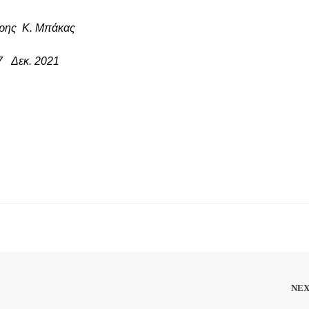
πάκας
021
NE