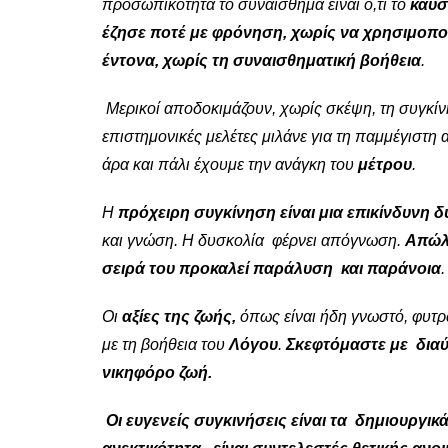
προσωπικότητα το συναίσθημα είναι ό,τι το
καύσ
έζησε ποτέ με φρόνηση, χωρίς να χρησιμοποι
έντονα, χωρίς τη συναισθηματική βοήθεια
.
Μερικοί αποδοκιμάζουν, χωρίς σκέψη, τη συγκίν
επιστημονικές μελέτες μιλάνε για τη παμμέγιστη 
άρα και πάλι έχουμε την ανάγκη του
μέτρου
.
Η
πρόχειρη συγκίνηση είναι μια επικίνδυνη 
και γνώση. Η δυσκολία φέρνει απόγνωση.
Απώλε
σειρά του προκαλεί παράλυση και παράνοια
.
Οι
αξίες της ζωής,
όπως είναι ήδη γνωστό, φυτρ
με τη βοήθεια του
Λόγου
.
Σκεφτόμαστε με διαύγ
νικηφόρο ζωή.
Οι ευγενείς συγκινήσεις είναι τα δημιουργικ