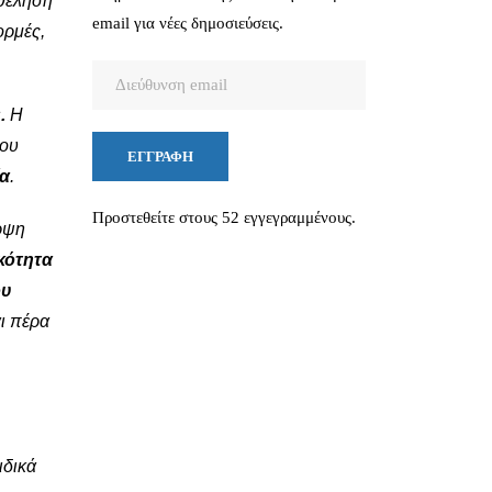
 θέληση
email για νέες δημοσιεύσεις.
ορμές,
Διεύθυνση
email
.
Η
του
ΕΓΓΡΑΦΉ
ία
.
Προστεθείτε στους 52 εγγεγραμμένους.
έρψη
κότητα
ου
ι πέρα
ιδικά