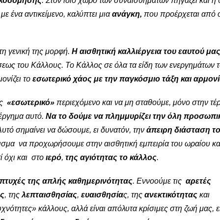
οικοδόμησης
. Στον ίδιο χώρο των συναισθημάτων πηγάζει και η
 με ένα αντικείμενο, καλύπτει μια
ανάγκη,
που προέρχεται από 
τη γενική της μορφή.
Η αισθητική καλλιέργεια του εαυτού μας
εως του Κάλλους. Το Κάλλος σε όλα τα είδη των ενεργημάτων 
ονίζει το
εσωτερικό χάος
με την παγκόσμιο τάξη και αρμον
ως
«εσωτερικό»
περιεχόμενο και να μη σταθούμε, μόνο στην τ
νέργημα αυτό.
Να το δούμε να πλημμυρίζει την όλη προσωπι
υτό σημαίνει να δώσουμε, ει δυνατόν, την
άπειρη διάσταση τ
θισμα να προχωρήσουμε στην αισθητική εμπειρία του ωραίου κα
τί όχι και στο
ιερό
,
της αγιότητας το κάλλος
.
 πτυχές της απλής καθημερινότητας
. Εννοούμε τις
αρετές
ς
, της
λεπταισθησίας
,
ευαισθησία
ς, της
ανεκτικότητας
και
υχνότητες» κάλλους, αλλά είναι απόλυτα κρίσιμες στη ζωή μας, ε