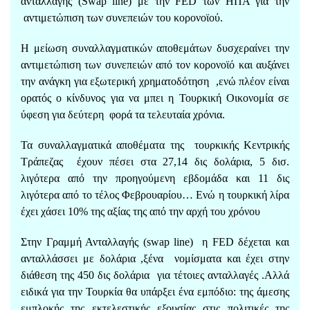
ανταλλαγής (Swap line) με την FED των ΗΠΑ για την
αντιμετώπιση των συνεπειών του κορoνοϊού.
Η μείωση συναλλαγματικών αποθεμάτων δυσχεραίνει την
αντιμετώπιση των συνεπειών από τον κορονοϊό και αυξάνει
την ανάγκη για εξωτερική χρηματοδότηση ,ενώ πλέον είναι
ορατός ο κίνδυνος για να μπει η Τουρκική Οικονομία σε
ύφεση για δεύτερη φορά τα τελευταία χρόνια.
Τα συναλλαγματικά αποθέματα της τουρκικής Κεντρικής
Τράπεζας έχουν πέσει στα 27,14 δις δολάρια, 5 δισ.
λιγότερα από την προηγούμενη εβδομάδα και 11 δις
λιγότερα από το τέλος Φεβρουαρίου… Ενώ η τουρκική λίρα
έχει χάσει 10% της αξίας της από την αρχή του χρόνου
Στην Γραμμή Ανταλλαγής (swap line) η FED δέχεται και
ανταλλάσσει με δολάρια ,ξένα νομίσματα και έχει στην
διάθεση της 450 δις δολάρια για τέτοιες ανταλλαγές .Αλλά
ειδικά για την Τουρκία θα υπάρξει ένα εμπόδιο: της άμεσης
εμπλοκής της εκτελεστικής εξουσίας στις πολιτικές της