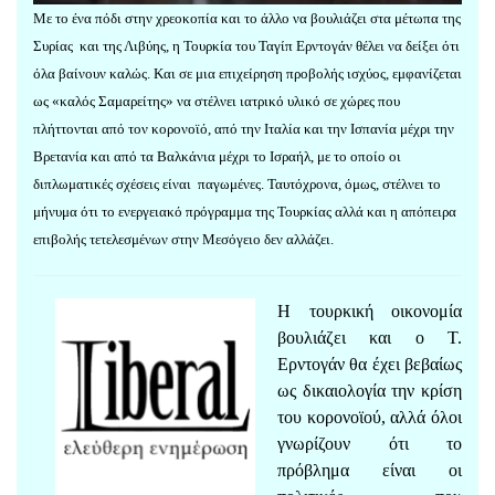
Με το ένα πόδι στην χρεοκοπία και το άλλο να βουλιάζει στα μέτωπα της
Συρίας και της Λιβύης, η Τουρκία του Ταγίπ Ερντογάν θέλει να δείξει ότι
όλα βαίνουν καλώς. Και σε μια επιχείρηση προβολής ισχύος, εμφανίζεται
ως «καλός Σαμαρείτης» να στέλνει ιατρικό υλικό σε χώρες που
πλήττονται από τον κορονοϊό, από την Ιταλία και την Ισπανία μέχρι την
Βρετανία και από τα Βαλκάνια μέχρι το Ισραήλ, με το οποίο οι
διπλωματικές σχέσεις είναι παγωμένες. Ταυτόχρονα, όμως, στέλνει το
μήνυμα ότι το ενεργειακό πρόγραμμα της Τουρκίας αλλά και η απόπειρα
επιβολής τετελεσμένων στην Μεσόγειο δεν αλλάζει.
Η τουρκική οικονομία
βουλιάζει και ο Τ.
Ερντογάν θα έχει βεβαίως
ως δικαιολογία την κρίση
του κορονοϊού, αλλά όλοι
γνωρίζουν ότι το
πρόβλημα είναι οι