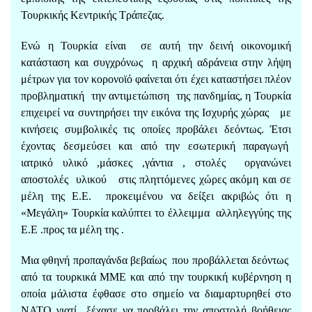
Τουρκικής Κεντρικής Τράπεζας.
Ενώ η Τουρκία είναι σε αυτή την δεινή οικονομική
κατάσταση και συγχρόνως η αρχική αδράνεια στην λήψη
μέτρων για τον κορονοϊό φαίνεται ότι έχει καταστήσει πλέον
προβληματική την αντιμετώπιση της πανδημίας, η Τουρκία
επιχειρεί να συντηρήσει την εικόνα της Ισχυρής χώρας με
κινήσεις συμβολικές τις οποίες προβάλει δεόντως. Έτσι
έχοντας δεσμεύσει και από την εσωτερική παραγωγή
ιατρικό υλικό ,μάσκες ,γάντια , στολές οργανώνει
αποστολές υλικού στις πληττόμενες χώρες ακόμη και σε
μέλη της Ε.Ε. προκειμένου να δείξει ακριβώς ότι η
«Μεγάλη» Τουρκία καλύπτει το έλλειμμα αλληλεγγύης της
Ε.Ε .προς τα μέλη της .
Μια φθηνή προπαγάνδα βεβαίως που προβάλλεται δεόντως
από τα τουρκικά ΜΜΕ και από την τουρκική κυβέρνηση η
οποία μάλιστα έφθασε στο σημείο να διαμαρτυρηθεί στο
ΝΑΤΟ γιατί ξέχασε να προβάλει την αποστολή βοήθειας