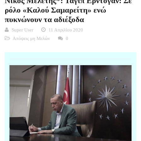
Νίκος Μελέτης*: Ταγίπ Ερντογάν: Σε
ρόλο «Καλού Σαμαρείτη» ενώ
πυκνώνουν τα αδιέξοδα
Super User
11 Απριλίου 2020
Απόψεις μη Μελών
0