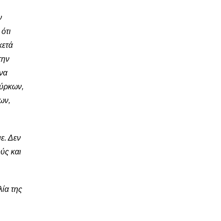
ν
ότι
κετά
την
να
ούρκων,
ων,
ε. Δεν
ύς και
ία της