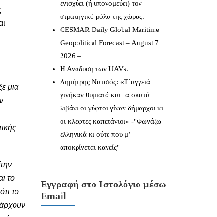
ενισχύει (ή υπονομεύει) τον
ς
στρατηγικό ρόλο της χώρας.
αι
CESMAR Daily Global Maritime
Geopolitical Forecast – August 7
2026 –
Η Ανάδυση των UAVs.
Δημήτρης Νατσιός: «Τ΄αγγειά
ξε μια
γινήκαν θυμιατά και τα σκατά
ν
λιβάνι οι γύφτοι γίναν δήμαρχοι κι
οι κλέφτες καπετάνιοι» -"Φωνάζω
τικής
ελληνικά κι ούτε που μ’
αποκρίνεται κανείς"
Στην
ι το
Εγγραφή στο Ιστολόγιο μέσω
ότι το
Email
πάρχουν