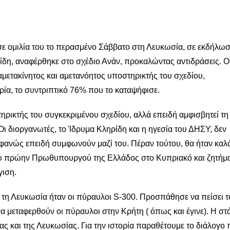
 ομιλία του το περασμένο Σάββατο στη Λευκωσία, σε εκδήλωσ
ίδη, αναφέρθηκε στο σχέδιο Ανάν, προκαλώντας αντιδράσεις. Ο
ετακίνητος και αμετανόητος υποστηρικτής του σχεδίου,
ρία, το συντριπτικό 76% που το καταψήφισε.
τηρικτής του συγκεκριμένου σχεδίου, αλλά επειδή αμφισβητεί τη
ι διοργανωτές, το Ίδρυμα Κληρίδη και η ηγεσία του ΔΗΣΥ, δεν
οφανώς επειδή συμφωνούν μαζί του. Πέραν τούτου, θα ήταν καλ
του πρώην Πρωθυπουργού της Ελλάδος στο Κυπριακό και ζητήμ
γιση.
ε τη Λευκωσία ήταν οι πύραυλοι S-300. Προσπάθησε να πείσει τ
α μεταφερθούν οι πύραυλοι στην Κρήτη ( όπως και έγινε). Η στ
ας και της Λευκωσίας. Για την ιστορία παραθέτουμε το διάλογο