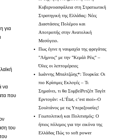
Κυβερνοασφάλεια στη Στρατιωτική
Στρατηγική της Ελλάδας: Νέες
Διαστάσεις Πολέμου και
η για
Αποτροπής στην Ανατολική
ι
Μεσόγειο.
Πως έγινε η ναυμαχία της φρεγάτας
"Λήμνος" με την "Κεμάλ Ρέις" –
Όλες οι λεπτομέρειες
 λαϊκή
Ιωάννης Μπαλτζώης*: Τουρκία: Οι
πιο Κρίσιμες Εκλογές – Τι
ά να
Σημαίνει, τι θα ΣυμβείΡετζέπ Ταγίπ
ατα που
Ερντογάν: «L’État, c’est moi»-Ο
Σουλτάνος με τις Υπερεξουσίες!
Γεωπολιτική και Πολιτισμός: Ο
ον
ήπιος πόλεμος για την εικόνα της
άση του
Ελλάδας Πώς το soft power
 που