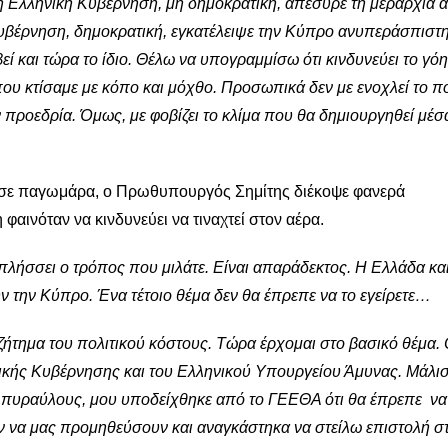
λη Ελληνική Κυβέρνηση, μη δημοκρατική, απέσυρε τη μεραρχία 
υβέρνηση, δημοκρατική, εγκατέλειψε την Κύπρο ανυπεράσπιστη
εί και τώρα το ίδιο. Θέλω να υπογραμμίσω ότι κινδυνεύει το γόη
 κτίσαμε με κόπο και μόχθο. Προσωπικά δεν με ενοχλεί το πο
ν προεδρία. Όμως, με φοβίζει το κλίμα που θα δημιουργηθεί μέσ
ούσε παγωμάρα, ο Πρωθυπουργός Σημίτης διέκοψε φανερά
αινόταν να κινδυνεύει να τιναχτεί στον αέρα.
πλήσσει ο τρόπος που μιλάτε. Είναι απαράδεκτος. Η Ελλάδα και
 την Κύπρο. Ένα τέτοιο θέμα δεν θα έπρεπε να το εγείρετε…
ήτημα του πολιτικού κόστους. Τώρα έρχομαι στο βασικό θέμα. 
κής Κυβέρνησης και του Ελληνικού Υπουργείου Άμυνας. Μάλισ
 πυραύλους, μου υποδείχθηκε από το ΓΕΕΘΑ ότι θα έπρεπε να
ν να μας προμηθεύσουν και αναγκάστηκα να στείλω επιστολή σ