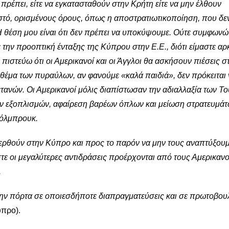
ρέπει, είτε να εγκατασταθούν στην Κρήτη είτε να μην έλθουν
ωστό, ορισμένους όρους, όπως η αποστρατιωτικοποίηση, που δε
 θέση μου είναι ότι δεν πρέπει να υποκύψουμε. Ούτε συμφωνώ 
την προοπτική ένταξης της Κύπρου στην Ε.Ε., διότι είμαστε αρ
πιστεύω ότι οι Αμερικανοί και οι Άγγλοι θα ασκήσουν πιέσεις σ
 θέμα των πυραύλων, αν φανούμε «καλά παιδιά», δεν πρόκειται 
ανών. Οι Αμερικανοί μόλις διαπίστωσαν την αδιαλλαξία των Τ
ν εξοπλισμών, αφαίρεση βαρέων όπλων και μείωση στρατευμάτ
Χόλμπρουκ.
φερθούν στην Κύπρο και προς το παρόν να μην τους αναπτύξουμ
τε οι μεγαλύτερες αντιδράσεις προέρχονται από τους Αμερικανο
.
 την πόρτα σε οποιεσδήποτε διαπραγματεύσεις και σε πρωτοβουλ
ύπρο).