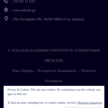
210 82 11 025
www.elisme.gr
28η Οκτωβρίου 88, 10430 Αθήνα (1ος όροφος)
© 2020-2026 ΕΛΛΗΝΙΚΟ ΙΝΣΤΙΤΟΥΤΟ ΣΤΡΑΤΗΓΙΚΩΝ
ΜΕΛΕΤΩΝ
Όροι Χρήσης – Πνευματικά Δικαιώματα
–
Πολιτική
Απορρήτου
Privacy & Cookies: This site uses cookies. By continuing to use this website, you
agree to their use.
Developed by
Kappagram
on
Kythira
To find out more, including how to control cookies, see here:
Πολιτική Απορρήτου