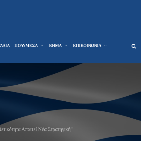
ΆΔΙΑ
ΠΟΛΥΜΈΣΑ
ΒΉΜΑ
ΕΠΙΚΟΙΝΩΝΊΑ
ετικότητα Απαιτεί Νέα Στρατηγική”