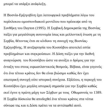
μπορεί να υπάρξει ανάφλεξη.
Η Βοσνία-Ερζεγοβίνη έχει λειτουργικά προβλήματα λόγω του
περίπλοκου ομοσπονδιακού μοντέλου που πρόεκυψε από τη
Συνθήκη του Dayton (1995). Η Σερβική Δημοκρατία της Βοσνίας
πιέζει για μεγαλύτερη αυτονομία ίσως και μελλοντική ένωση με τη
Σερβία, θέτοντας έτσι σε κίνδυνο τη συνοχή της Βοσνίας-
Ερζεγοβίνης. Η ανεξαρτησία του Κοσσόβου αποτελεί εστία
προβλημάτων και συγκρούσεων. Η Δύση πιέζει για την διεθνή
αναγνώριση του Κοσσόβου ώστε να ανοίξει ο δρόμος για την
ένταξη του στους ευρωατλαντικούς θεσμούς. Βέβαια, είναι γεγονός
ότι ένα τέτοιο κράτος δεν θα είναι βιώσιμο καθώς δεν έχει
εσωτερική συνοχή ούτε ιστορική συνέχεια. Εξάλλου, η περιοχή του
Κοσσόβου έχει μεγάλη ιστορική σημασία για την Σερβία καθώς
εκεί έγινε η πρώτη μάχη των Σέρβων με τους Οθωμανούς το 1389.
Η Σερβία δύσκολα θα αποδεχθεί ένα τέτοιο κράτος στα νότια
σύνορα της και η Δύση πρέπει να τα αντιληφθεί αυτό.