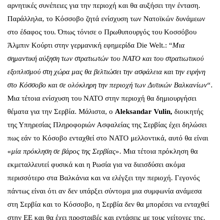
αρνητικές συνέπειες για την περιοχή και θα αυξήσει την ένταση.
Παράλληλα, το Κόσσοβο ζητά ενίσχυση των Νατοϊκών δυνάμεων
στο έδαφος του. Όπως τόνισε ο Πρωθυπουργός του Κοσσόβου
Άλμπιν Κούρτι στην γερμανική εφημερίδα Die Welt.: “
Μια
σημαντική αύξηση των στρατιωτών του ΝΑΤΟ και του στρατιωτικού
εξοπλισμού στη χώρα μας θα βελτιώσει την ασφάλεια και την ειρήνη
στο Κόσσοβο και σε ολόκληρη την περιοχή των Δυτικών Βαλκανίων
“.
Μια τέτοια ενίσχυση του ΝΑΤΟ στην περιοχή θα δημιουργήσει
θέματα για την Σερβία. Μάλιστα, ο
Aleksandar Vulin,
διοικητής
της Υπηρεσίας Πληροφοριών Ασφαλείας της Σερβίας έχει δηλώσει
πως εάν το Κόσοβο ενταχθεί στο ΝΑΤΟ μελλοντικά, αυτό θα είναι
«
μία πρόκληση σε βάρος της Σερβίας
». Μια τέτοια πρόκληση θα
εκμεταλλευτεί φυσικά και η Ρωσία για να διεισδύσει ακόμα
περισσότερο στα Βαλκάνια και να ελέγξει την περιοχή. Γεγονός
πάντως είναι ότι αν δεν υπάρξει σύντομα μια συμφωνία ανάμεσα
στη Σερβία και το Κόσσοβο, η Σερβία δεν θα μπορέσει να ενταχθεί
στην ΕΕ και θα έχει προστριβές και εντάσεις με τους γείτονες της.