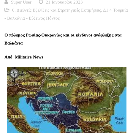
Super User
21 Ιανουαρίου 2023
0. Διεθνείς Εξελίξεις και Στρατηγικές Εκτιμήσεις
,
Δ1.4 Τουρκία
- Βαλκάνια - Εύξεινος Πόντος
Ο πόλεμος Ρωσίας-Ουκρανίας και οι κίνδυνοι ανάφλεξης στα
Βαλκάνια
Από
Militaire News