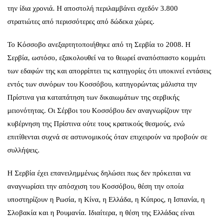
την ίδια χρονιά. Η αποστολή περιλαμβάνει σχεδόν 3.800
στρατιώτες από περισσότερες από δώδεκα χώρες.
Το Κόσσοβο ανεξαρτητοποιήθηκε από τη Σερβία το 2008. Η
Σερβία, ωστόσο, εξακολουθεί να το θεωρεί αναπόσπαστο κομμάτι
των εδαφών της και απορρίπτει τις κατηγορίες ότι υποκινεί εντάσεις
εντός των συνόρων του Κοσσόβου, κατηγορώντας μάλιστα την
Πρίστινα για καταπάτηση των δικαιωμάτων της σερβικής
μειονότητας. Οι Σέρβοι του Κοσσόβου δεν αναγνωρίζουν την
κυβέρνηση της Πρίστινα ούτε τους κρατικούς θεσμούς, ενώ
επιτίθενται συχνά σε αστυνομικούς όταν επιχειρούν να προβούν σε
συλλήψεις.
Η Σερβία έχει επανειλημμένως δηλώσει πως δεν πρόκειται να
αναγνωρίσει την απόσχιση του Κοσσόβου, θέση την οποία
υποστηρίζουν η Ρωσία, η Κίνα, η Ελλάδα, η Κύπρος, η Ισπανία, η
Σλοβακία και η Ρουμανία. Ιδιαίτερα, η θέση της Ελλάδας είναι