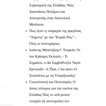
Στρατηγική της Ελλάδας: Νέες
Διαστάσεις Πολέμου και
Αποτροπής στην Ανατολική
Μεσόγειο.
Πως έγινε η ναυμαχία της φρεγάτας
"Λήμνος" με την "Κεμάλ Ρέις" –
Όλες οι λεπτομέρειες
Ιωάννης Μπαλτζώης*: Τουρκία: Οι
πιο Κρίσιμες Εκλογές – Τι
Σημαίνει, τι θα ΣυμβείΡετζέπ Ταγίπ
Ερντογάν: «L’État, c’est moi»-Ο
Σουλτάνος με τις Υπερεξουσίες!
Γεωπολιτική και Πολιτισμός: Ο
ήπιος πόλεμος για την εικόνα της
Ελλάδας Πώς το soft power
ενισχύει (ή υπονομεύει) τον