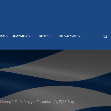
ΆΔΙΑ
ΠΟΛΥΜΈΣΑ
ΒΉΜΑ
ΕΠΙΚΟΙΝΩΝΊΑ
λλους 3 Πρέσβεις για Γεωπολιτικές Εξελίξεις