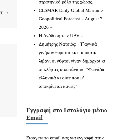
στρατηγικό ρόλο της χώρας.
CESMAR Daily Global Maritime
XT
Geopolitical Forecast – August 7
2026 –
Η Ανάδυση των UAVs.
Δημήτρης Νατσιός: «Τ΄αγγειά
γινήκαν θυμιατά και τα σκατά
λιβάνι οι γύφτοι γίναν δήμαρχοι κι
οι κλέφτες καπετάνιοι» -"Φωνάζω
ελληνικά κι ούτε που μ’
αποκρίνεται κανείς"
Εγγραφή στο Ιστολόγιο μέσω
Email
Εισάγετε το email σας για εγγραφή στην