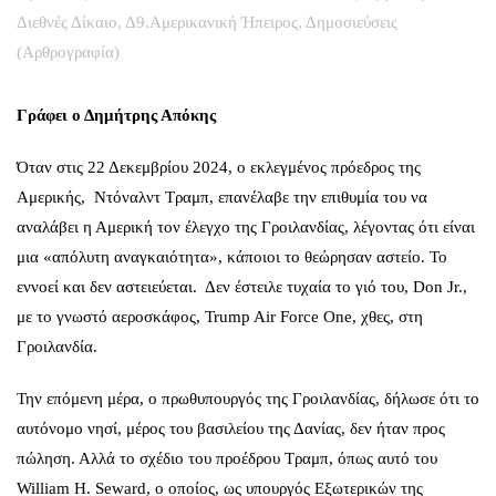
Διεθνές Δίκαιο
,
Δ9.Αμερικανική Ήπειρος
,
Δημοσιεύσεις
(Αρθρογραφία)
Γράφει ο Δημήτρης Απόκης
Όταν στις 22 Δεκεμβρίου 2024, ο εκλεγμένος πρόεδρος της
Αμερικής, Ντόναλντ Τραμπ, επανέλαβε την επιθυμία του να
αναλάβει η Αμερική τον έλεγχο της Γροιλανδίας, λέγοντας ότι είναι
μια «απόλυτη αναγκαιότητα», κάποιοι το θεώρησαν αστείο. Το
εννοεί και δεν αστειεύεται. Δεν έστειλε τυχαία το γιό του, Don Jr.,
με το γνωστό αεροσκάφος, Trump Air Force One, χθες, στη
Γροιλανδία.
Την επόμενη μέρα, ο πρωθυπουργός της Γροιλανδίας, δήλωσε ότι το
αυτόνομο νησί, μέρος του βασιλείου της Δανίας, δεν ήταν προς
πώληση. Αλλά το σχέδιο του προέδρου Τραμπ, όπως αυτό του
William H. Seward, ο οποίος, ως υπουργός Εξωτερικών της