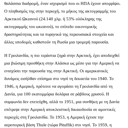
θαλάσσια διαδρομή, έναν ισχυρισμό που οι ΗΠΑ έχουν απορρίψει.
Ο πληθυσμός της στην περιοχή, το μήκος της ακτογραμμής του
Αρκτικού Ωκεανού (24.140 χλμ. ή 53% ολόκληρης της
ακτογραμμής του ωκεανού), το επίπεδο οικονομικής
δραστηριότητας και τα πυρηνικά της περιουσιακά στοιχεία και
άλλες υποδομές καθιστούν τη Ρωσία μια τρομερή παρουσία.
Η Γροιλανδία, η πιο τεράστια ξηρά στην Αρκτική, έχει αποδειχθεί
μια βιώσιμη προσθήκη στην Αλάσκα ως μέσο για την Αμερική να
ενισχύσει την παρουσία της στην Αρκτική. Οι αμερικανικές
δυνάμεις εισήλθαν επίσημα στο νησί τη δεκαετία του 1940. Το
1946, η Αμερική, πρότεινε να αγοράσει τη Γροιλανδία από τη
Δανία, για 100 εκατομμύρια δολάρια σε ράβδους χρυσού. Η
συμφωνία δεν επετεύχθη, αλλά το 1951, μια συνθήκη με τη Δανία
επέτρεψε στην Αμερική αποκλειστική δικαιοδοσία σε αμυντικές
περιοχές στη Γροιλανδία. Το 1953, η Αμερική έχτισε την
αεροπορική βάση Thule (τώρα Pituffik) στο νησί. Το 1959, η