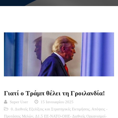
Γιατί ο Τράμπ θέλει τη Γροιλανδία!
Super User
15 Ιανουαρίου 2025
0. Διεθνείς Εξελίξεις και Στρατηγικές Εκτιμήσεις
,
Απόψεις -
Προτάσεις Μελών
,
Δ1.5 ΕΕ-ΝΑΤΟ-ΟΗΕ- Διεθνείς Οργανισμοί-