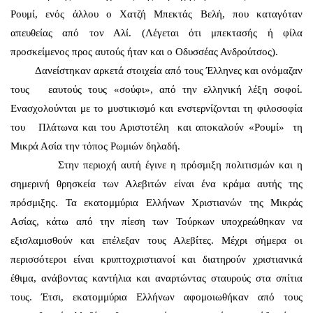
Ρουμί, ενός άλλου ο Χατζή Μπεκτάς Βελή, που καταγόταν
απευθείας από τον Αλί. (Λέγεται ότι μπεκτασής ή φίλα
προσκείμενος προς αυτούς ήταν και ο Οδυσσέας Ανδρούτσος).
Δανείστηκαν αρκετά στοιχεία από τους Έλληνες και ονόμαζαν
τους εαυτούς τους «σούφι», από την ελληνική λέξη σοφοί.
Ενασχολούνται με το μυστικισμό και ενστερνίζονται τη φιλοσοφία
του Πλάτωνα και του Αριστοτέλη και αποκαλούν «Ρουμί» τη
Μικρά Ασία την τόπος Ρωμιών δηλαδή.
Στην περιοχή αυτή έγινε η πρόσμιξη πολιτισμών και η
σημερινή θρησκεία των Αλεβιτών είναι ένα κράμα αυτής της
πρόσμιξης. Τα εκατομμύρια Ελλήνων Χριστιανών της Μικράς
Ασίας, κάτω από την πίεση των Τούρκων υποχρεώθηκαν να
εξισλαμισθούν και επέλεξαν τους Αλεβίτες. Μέχρι σήμερα οι
περισσότεροι είναι κρυπτοχριστιανοί και διατηρούν χριστιανικά
έθιμα, ανάβοντας καντήλια και αναρτώντας σταυρούς στα σπίτια
τους. Έτσι, εκατομμύρια Ελλήνων αφομοιωθήκαν από τους