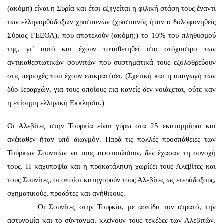
(ακόμη) είναι η Συρία και έτσι εξηγείται η φιλική στάση τους έναντι
των ελληνορθόδοξων χριστιανών (χριστιανός ήταν ο δολοφονηθείς
Σύριος ΓΕΕΘΑ), που αποτελούν (ακόμη;) το 10% του πληθυσμού
της, γι’ αυτό και έχουν τοποθετηθεί στο στόχαστρο των
αντικαθεστωτικών σουνιτών που συστηματικά τους εξολοθρεύουν
στις περιοχές που έχουν επικρατήσει. (Σχετική και η απαγωγή των
δύο Ιεραρχών, για τους οποίους πια κανείς δεν νοιάζεται, ούτε καν
η επίσημη ελληνική Εκκλησία.)
Οι Αλεβίτες στην Τουρκία είναι γύρω στα 25 εκατομμύρια και
ανέκαθεν ήταν υπό διωγμόν. Παρά τις πολλές προσπάθειες των
Τούρκων Σουνιτών να τους αφομοιώσουν, δεν έχασαν τη συνοχή
τους. Η καχυποψία και η προκατάληψη χωρίζει τους Αλεβίτες και
τους Σουνίτες, οι οποίοι κατηγορούν τους Αλεβίτες ως ετερόδοξους,
σχηματικούς, προδότες και ανήθικους.
Οι Σουνίτες στην Τουρκία, με ασπίδα τον στρατό, την
αστυνομία και το σύνταγμα, κλείνουν τους τεκέδες των Αλεβιτών,