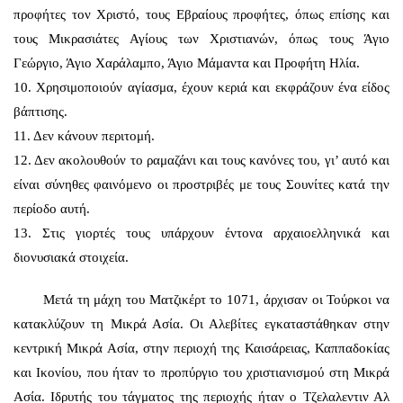
προφήτες τον Χριστό, τους Εβραίους προφήτες, όπως επίσης και
τους Μικρασιάτες Αγίους των Χριστιανών, όπως τους Άγιο
Γεώργιο, Άγιο Χαράλαμπο, Άγιο Μάμαντα και Προφήτη Ηλία.
10. Χρησιμοποιούν αγίασμα, έχουν κεριά και εκφράζουν ένα είδος
βάπτισης.
11. Δεν κάνουν περιτομή.
12. Δεν ακολουθούν το ραμαζάνι και τους κανόνες του, γι’ αυτό και
είναι σύνηθες φαινόμενο οι προστριβές με τους Σουνίτες κατά την
περίοδο αυτή.
13. Στις γιορτές τους υπάρχουν έντονα αρχαιοελληνικά και
διονυσιακά στοιχεία.
Μετά τη μάχη του Ματζικέρτ το 1071, άρχισαν οι Τούρκοι να
κατακλύζουν τη Μικρά Ασία. Οι Αλεβίτες εγκαταστάθηκαν στην
κεντρική Μικρά Ασία, στην περιοχή της Καισάρειας, Καππαδοκίας
και Ικονίου, που ήταν το προπύργιο του χριστιανισμού στη Μικρά
Ασία. Ιδρυτής του τάγματος της περιοχής ήταν ο Τζελαλεντιν Αλ