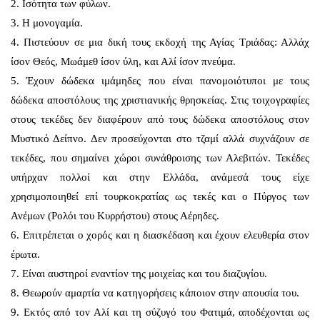
2. Ισότητα των φύλων.
3. Η μονογαμία.
4. Πιστεύουν σε μια δική τους εκδοχή της Αγίας Τριάδας: Αλλάχ
ίσον Θεός, Μωάμεθ ίσον ύλη, και Αλί ίσον πνεύμα.
5. Έχουν δώδεκα ιμάμηδες που είναι πανομοιότυποι με τους
δώδεκα αποστόλους της χριστιανικής θρησκείας. Στις τοιχογραφίες
στους τεκέδες δεν διαφέρουν από τους δώδεκα αποστόλους στον
Μυστικό Δείπνο. Δεν προσεύχονται στο τζαμί αλλά συχνάζουν σε
τεκέδες, που σημαίνει χώροι συνάθροισης των Αλεβιτών. Τεκέδες
υπήρχαν πολλοί και στην Ελλάδα, ανάμεσά τους είχε
χρησιμοποιηθεί επί τουρκοκρατίας ως τεκές και ο Πύργος των
Ανέμων (Ρολόι του Κυρρήστου) στους Αέρηδες.
6. Επιτρέπεται ο χορός και η διασκέδαση και έχουν ελευθερία στον
έρωτα.
7. Είναι αυστηροί εναντίον της μοιχείας και του διαζυγίου.
8. Θεωρούν αμαρτία να κατηγορήσεις κάποιον στην απουσία του.
9. Εκτός από τον Αλί και τη σύζυγό του Φατιμά, αποδέχονται ως