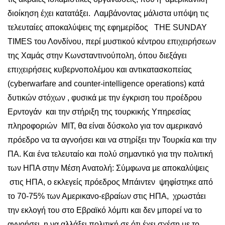
διοίκηση έχει κατατάξει. Λαμβάνοντας μάλιστα υπόψη τις
τελευταίες αποκαλύψεις της εφημερίδος THE SUNDAY
ΤΙΜΕS του Λονδίνου, περί μυστικού κέντρου επιχειρήσεων
της Χαμάς στην Κωνσταντινούπολη, όπου διεξάγει
επιχειρήσεις κυβερνοπολέμου και αντικατασκοπείας
(cyberwarfare and counter-intelligence operations) κατά
δυτικών στόχων , φυσικά με την έγκριση του προέδρου
Ερντογάν και την στήριξη της τουρκικής Υπηρεσίας
πληροφοριών ΜΙΤ, θα είναι δύσκολο για τον αμερικανό
πρόεδρο να τα αγνοήσει και να στηρίξει την Τουρκία και την
ΠΑ. Και ένα τελευταίο και πολύ σημαντικό για την πολιτική
των ΗΠΑ στην Μέση Ανατολή: Σύμφωνα με αποκαλύψεις
στις ΗΠΑ, ο εκλεγείς πρόεδρος Μπάιντεν ψηφίστηκε από
το 70-75% των Αμερικανο-εβραίων στις ΗΠΑ, χρωστάει
την εκλογή του στο Εβραϊκό λόμπι και δεν μπορεί να το
αγνοήσει, η να αλλάξει πολιτική σε ότι έχει σχέση με το