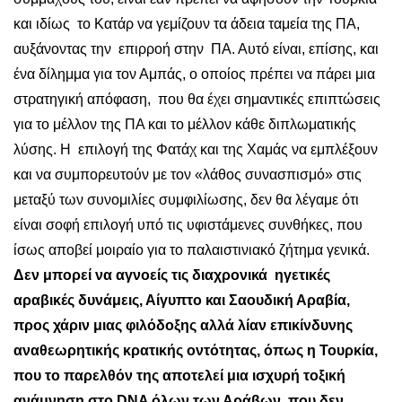
και ιδίως το Κατάρ να γεμίζουν τα άδεια ταμεία της ΠΑ,
αυξάνοντας την επιρροή στην ΠΑ. Αυτό είναι, επίσης, και
ένα δίλημμα για τον Αμπάς, ο οποίος πρέπει να πάρει μια
στρατηγική απόφαση, που θα έχει σημαντικές επιπτώσεις
για το μέλλον της ΠΑ και το μέλλον κάθε διπλωματικής
λύσης. Η επιλογή της Φατάχ και της Χαμάς να εμπλέξουν
και να συμπορευτούν με τον «λάθος συνασπισμό» στις
μεταξύ των συνομιλίες συμφιλίωσης, δεν θα λέγαμε ότι
είναι σοφή επιλογή υπό τις υφιστάμενες συνθήκες, που
ίσως αποβεί μοιραίο για το παλαιστινιακό ζήτημα γενικά.
Δεν μπορεί να αγνοείς τις διαχρονικά ηγετικές
αραβικές δυνάμεις, Αίγυπτο και Σαουδική Αραβία,
προς χάριν μιας φιλόδοξης αλλά λίαν επικίνδυνης
αναθεωρητικής κρατικής οντότητας, όπως η Τουρκία,
που το παρελθόν της αποτελεί μια ισχυρή τοξική
ανάμνηση στο
DNA
όλων των Αράβων, που δεν