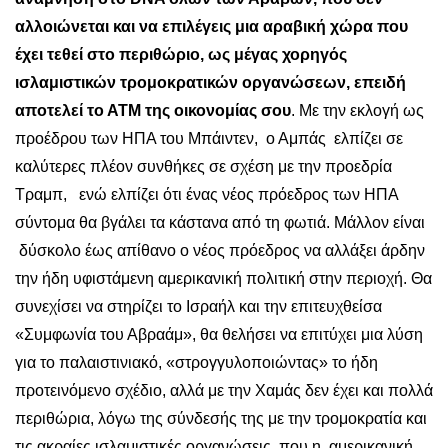
αλλοιώνεται
και να επιλέγεις μια αραβική χώρα που
έχει τεθεί στο περιθώριο, ως μέγας χορηγός
ισλαμιστικών τρομοκρατικών οργανώσεων, επειδή
αποτελεί το ΑΤΜ της οικονομίας σου
. Με την εκλογή ως
προέδρου των ΗΠΑ του Μπάιντεν, ο Αμπάς ελπίζει σε
καλύτερες πλέον συνθήκες σε σχέση με την προεδρία
Τραμπ, ενώ ελπίζει ότι ένας νέος πρόεδρος των ΗΠΑ
σύντομα θα βγάλει τα κάστανα από τη φωτιά. Μάλλον είναι
δύσκολο έως απίθανο ο νέος πρόεδρος να αλλάξει άρδην
την ήδη υφιστάμενη αμερικανική πολιτική στην περιοχή. Θα
συνεχίσει να στηρίζει το Ισραήλ και την επιτευχθείσα
«Συμφωνία του Αβραάμ», θα θελήσει να επιτύχει μια λύση
για το παλαιστινιακό, «στρογγυλοποιώντας» το ήδη
προτεινόμενο σχέδιο, αλλά με την Χαμάς δεν έχει και πολλά
περιθώρια, λόγω της σύνδεσής της με την τρομοκρατία και
τις ακραίες ισλαμιστικές οργανώσεις, που η αμερικανική