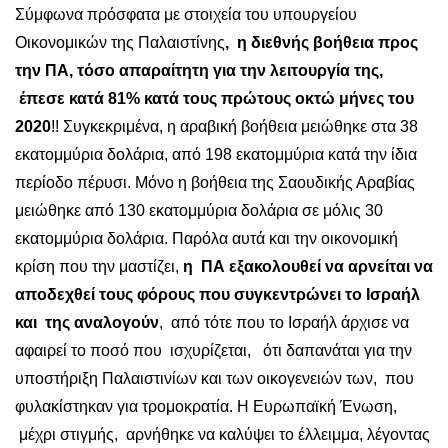
Σύμφωνα πρόσφατα με στοιχεία του υπουργείου
Οικονομικών της Παλαιστίνης
, η διεθνής βοήθεια προς
την ΠΑ, τόσο απαραίτητη για την λειτουργία της,
έπεσε κατά 81% κατά τους πρώτους οκτώ μήνες του
2020
!! Συγκεκριμένα, η αραβική βοήθεια μειώθηκε στα 38
εκατομμύρια δολάρια, από 198 εκατομμύρια κατά την ίδια
περίοδο πέρυσι. Μόνο η βοήθεια της Σαουδικής Αραβίας
μειώθηκε από 130 εκατομμύρια δολάρια σε μόλις 30
εκατομμύρια δολάρια. Παρόλα αυτά και την οικονομική
κρίση που την μαστίζει,
η ΠΑ εξακολουθεί να αρνείται να
αποδεχθεί τους φόρους που συγκεντρώνει το Ισραήλ
και της αναλογούν
, από τότε που το Ισραήλ άρχισε να
αφαιρεί το ποσό που ισχυρίζεται, ότι δαπανάται για την
υποστήριξη Παλαιστινίων και των οικογενειών των, που
φυλακίστηκαν για τρομοκρατία. Η Ευρωπαϊκή Ένωση,
μέχρι στιγμής, αρνήθηκε να καλύψει το έλλειμμα, λέγοντας