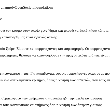
channel=OpenSocietyFoundations
ε.
σω τον κόσμο στον οποίο γεννήθηκα και μπορώ να διεκδικήσω κάποια 
η κατανόησή μας είναι εγγενώς ατελής.
ποίο ζούμε. Είμαστε και συμμετέχοντες και παρατηρητές. Ως συμμετέχοντ
παρατηρητές θέλουμε να κατανοήσουμε την πραγματικότητα όπως είναι. 
ης πραγματικότητας. Για παράδειγμα, φυσικοί επιστήμονες όπως οι αστρ
ν ένα αντικειμενικό κριτήριο, όπως η κίνηση των αστεριών, που τους επ
. Η συμπεριφορά των ανθρώπων αντανακλά ήδη την ατελή κατανόησή
ια τους κοινωνικούς επιστήμονες όσο η κίνηση των άστρων για τους