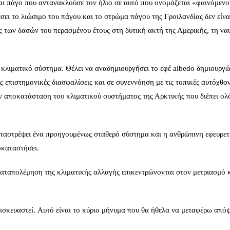
ι πάγο που αντανακλούσε τον ήλιο σε αυτό που ονομάζεται «φαινόμενο
σει το λιώσιμο του πάγου και το στρώμα πάγου της Γροιλανδίας δεν είνα
ς των δασών του περασμένου έτους στη δυτική ακτή της Αμερικής, τη ναυ
ο κλιματικό σύστημα. Θέλει να αναδημιουργήσει το εφέ albedo δημιουργ
 επιστημονικές διασφαλίσεις και σε συνεννόηση με τις τοπικές αυτόχθο
ην αποκατάσταση του κλιματικού συστήματος της Αρκτικής που διέπει ο
αταστρέψει ένα προηγουμένως σταθερό σύστημα και η ανθρώπινη εφευρετ
οκαταστήσει.
 καταπολέμηση της κλιματικής αλλαγής επικεντρώνονται στον μετριασμό 
πισκευαστεί. Αυτό είναι το κύριο μήνυμα που θα ήθελα να μεταφέρω απόψ