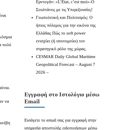
Ερντογάν: «L’État, c’est moi»-Ο
Σουλτάνος με τις Υπερεξουσίες!
ίναι
Γεωπολιτική και Πολιτισμός: Ο
ήπιος πόλεμος για την εικόνα της
Ελλάδας Πώς το soft power
γκόσμια
ενισχύει (ή υπονομεύει) τον
α πολύ
στρατηγικό ρόλο της χώρας.
CESMAR Daily Global Maritime
Geopolitical Forecast – August 7
2026 –
ρόνια.
Εγγραφή στο Ιστολόγιο μέσω
Email
αν να
Εισάγετε το email σας για εγγραφή στην
συνέβη
υπηρεσία αποστολής ειδοποιήσεων μέσω