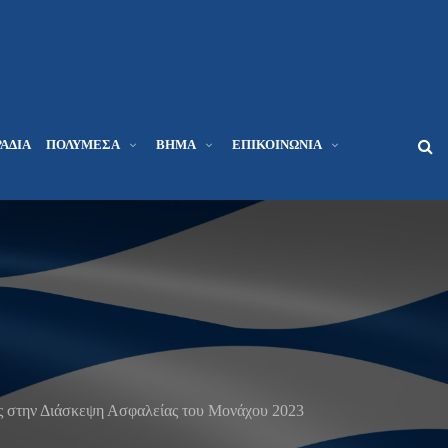
ΆΔΙΑ
ΠΟΛΥΜΈΣΑ
ΒΉΜΑ
ΕΠΙΚΟΙΝΩΝΊΑ
ς στην Διάσκεψη Ασφαλείας του Μονάχου 2023