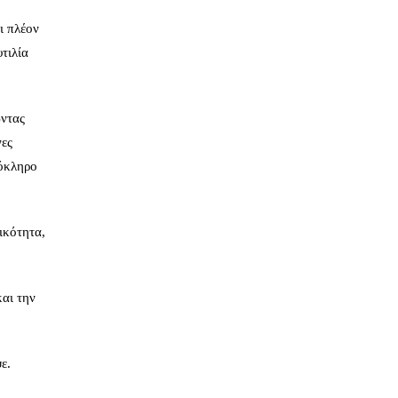
ι πλέον
τιλία
ώντας
νες
λόκληρο
ικότητα,
και την
ε.