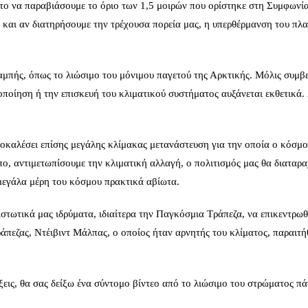
 στο να παραβιάσουμε το όριο των 1,5 μοιρών που ορίστηκε στη Συμφωνί
 και αν διατηρήσουμε την τρέχουσα πορεία μας, η υπερθέρμανση του πλ
μπής, όπως το λιώσιμο του μόνιμου παγετού της Αρκτικής. Μόλις συμβε
οποίηση ή την επισκευή του κλιματικού συστήματος αυξάνεται εκθετικά.
οκαλέσει επίσης μεγάλης κλίμακας μετανάστευση για την οποία ο κόσμο
πο, αντιμετωπίσουμε την κλιματική αλλαγή, ο πολιτισμός μας θα διαταρα
μεγάλα μέρη του κόσμου πρακτικά αβίωτα.
στωτικά μας ιδρύματα, ιδιαίτερα την Παγκόσμια Τράπεζα, να επικεντρω
άπεζας, Ντέιβιντ Μάλπας, ο οποίος ήταν αρνητής του κλίματος, παραιτ
λέξεις, θα σας δείξω ένα σύντομο βίντεο από το λιώσιμο του στρώματος π