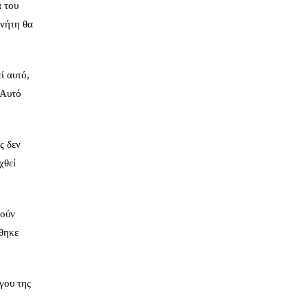
α του
ανήτη θα
ί αυτό,
 Αυτό
ς δεν
χθεί
θούν
ήθηκε
άγου της