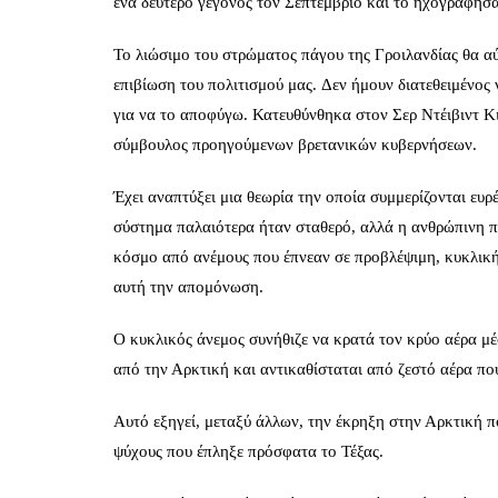
ένα δεύτερο γεγονός τον Σεπτέμβριο και το ηχογράφησ
Το λιώσιμο του στρώματος πάγου της Γροιλανδίας θα αύ
επιβίωση του πολιτισμού μας. Δεν ήμουν διατεθειμένος 
για να το αποφύγω. Κατευθύνθηκα στον Σερ Ντέιβιντ Κ
σύμβουλος προηγούμενων βρετανικών κυβερνήσεων.
Έχει αναπτύξει μια θεωρία την οποία συμμερίζονται ευρ
σύστημα παλαιότερα ήταν σταθερό, αλλά η ανθρώπινη 
κόσμο από ανέμους που έπνεαν σε προβλέψιμη, κυκλικ
αυτή την απομόνωση.
Ο κυκλικός άνεμος συνήθιζε να κρατά τον κρύο αέρα μέ
από την Αρκτική και αντικαθίσταται από ζεστό αέρα πο
Αυτό εξηγεί, μεταξύ άλλων, την έκρηξη στην Αρκτική π
ψύχους που έπληξε πρόσφατα το Τέξας.