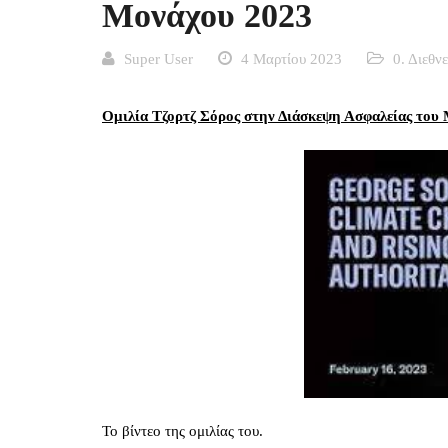
Μονάχου 2023
Super User
4 Μαρτίου 2023
0. Διεθν
Ομιλία Τζορτζ Σόρος στην Διάσκεψη Ασφαλείας του
Το βίντεο της ομιλίας του.