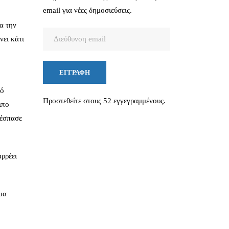
email για νέες δημοσιεύσεις.
α την
Διεύθυνση
νει κάτι
email
ΕΓΓΡΑΦΉ
κό
Προστεθείτε στους 52 εγγεγραμμένους.
ιπο
 έσπασε
ρρέει
μα