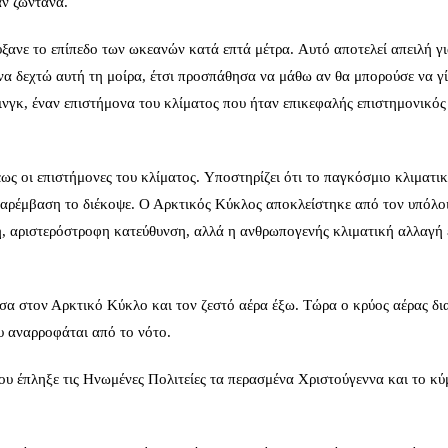
αν ζωντανά.
ξανε το επίπεδο των ωκεανών κατά επτά μέτρα. Αυτό αποτελεί απειλή γι
να δεχτώ αυτή τη μοίρα, έτσι προσπάθησα να μάθω αν θα μπορούσε να γί
ινγκ, έναν επιστήμονα του κλίματος που ήταν επικεφαλής επιστημονικός
έως οι επιστήμονες του κλίματος. Υποστηρίζει ότι το παγκόσμιο κλιματι
παρέμβαση το διέκοψε. Ο Αρκτικός Κύκλος αποκλείστηκε από τον υπόλο
ή, αριστερόστροφη κατεύθυνση, αλλά η ανθρωπογενής κλιματική αλλαγή
σα στον Αρκτικό Κύκλο και τον ζεστό αέρα έξω. Τώρα ο κρύος αέρας δια
υ αναρροφάται από το νότο.
ου έπληξε τις Ηνωμένες Πολιτείες τα περασμένα Χριστούγεννα και το κύ