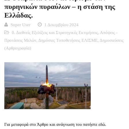
πυρηνικών πυραύλων – η στάση της
Ελλάδας.
Super User
1 Δεκεμβρίου 2024
0. Διεθνείς Εξελίξεις και Στρατηγικές Εκτιμήσεις
,
Απόψεις -
Προτάσεις Μελών
,
Δημόσιες Tοποθετήσεις ΕΛΙΣΜΕ
,
Δημοσιεύσεις
(Αρθρογραφία)
Για μεταφορά στο Άρθρο και ανάγνωση του πατήστε εδώ.