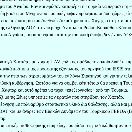
μα του Αιγαίου. Εάν και εφόσον καταφέρει η Τουρκία να περάσει τη θ
βύη βάσει του Μνημονίου που υπέγραψαν πρόσφατα οι δύο χώρες ,είτ
είτε με διαιτησία του Διεθνούς Δικαστηρίου της Χάγης , είτε με διαιτ
 της ελληνικής ΑΟΖ στην περιοχή Ανατολικά Ρόδου-Καρπάθου-Κάσου 
α του Αιγαίου , αφού τα νησιά κατά την τουρκική άποψη δεν έχουν ΑΟ
ατηγό Χαφτάρ , με χρήση UAV ,ειδικής ομάδας την οποία διαθέτει π
κανικά πρότυπα της πρόσφατης εξόντωσης του αρχηγού του ISSIS στη
α την ήττα των στρατευμάτων του εν λόγω Στρατηγού και για την τελι
βυκή κυβέρνηση. Ωστόσο για να συμβεί κάτι τέτοιο θα πρέπει η Του
 Χαφτάρ και αυτό πρέπει να τύχει «επεξεργασίας» από την Τουρκία.
ί με τις Ξένες υπηρεσίες των κρατών που στηρίζουν τον Χαφτάρ.
έρνηση με πολυάριθμο στρατιωτικό υλικό δια θαλάσσης , αλλά και μ
DAT και με άνδρες των Ειδικών Δυνάμεων του Τουρκικού ΓΕΕΘΑ (B
τάρ.
 ιδιωτικής μισθοφορικής εταιρείας, που πίσω της μυστικά θα ήταν το 