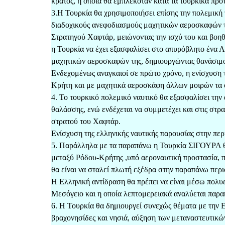
κράτος, η οποία θα εμπλεκόταν κατά τα τουρκικά πρό
3.Η Τουρκία θα χρησιμοποιήσει επίσης την πολεμική 
διαδοχικούς ανεφοδιασμούς μαχητικών αεροσκαφών της
Στρατηγού Χαφτάρ, μειώνοντας την ισχύ του και βοη
η Τουρκία να έχει εξασφαλίσει στο απυρόβλητο ένα Λ
μαχητικών αεροσκαφών της, δημιουργώντας θανάσιμο
Ενδεχομένως αναγκαιοί σε πρώτο χρόνο, η ενίσχυση
Κρήτη και με μαχητικά αεροσκάφη άλλων μοιρών τα 
4. Το τουρκικό πολεμικό ναυτικό θα εξασφαλίσει την
θαλάσσης, ενώ ενδέχεται να συμμετέχει και στις στρ
στρατού του Χαφτάρ.
Ενίσχυση της ελληνικής ναυτικής παρουσίας στην π
5. Παράλληλα με τα παραπάνω η Τουρκία ΣΙΓΟΥΡΑ θα
μεταξύ Ρόδου-Κρήτης ,υπό αεροναυτική προστασία, 
θα είναι να σταλεί πλωτή εξέδρα στην παραπάνω περι
Η Ελληνική αντίδραση θα πρέπει να είναι μέσω πολυ
Μεσόγειο και η οποία λεπτομερειακά αναλύεται παρα
6. Η Τουρκία θα δημιουργεί συνεχώς θέματα με την 
βραχονησίδες και νησιά, αύξηση των μεταναστευτικώ