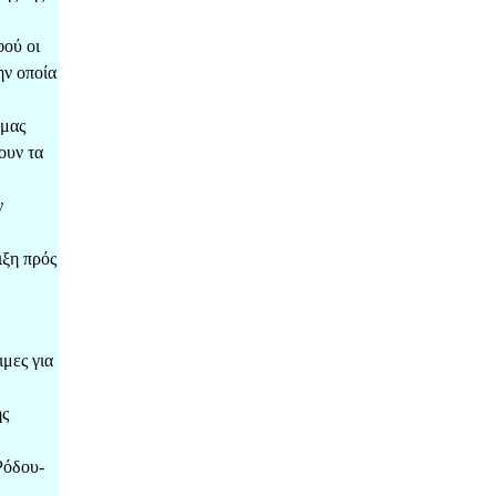
φού οι
ην οποία
 μας
ουν τα
ν
ιξη πρός
ιμες για
ής
Ρόδου-