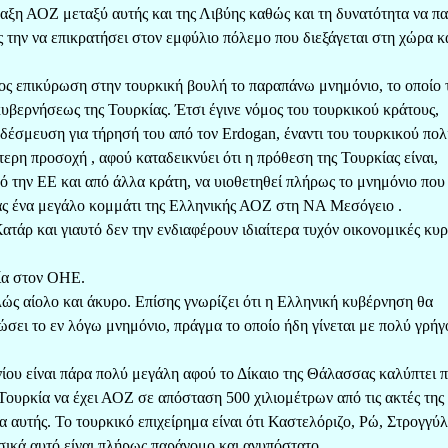
αξη ΑΟΖ μεταξύ αυτής και της Λιβύης καθώς και τη δυνατότητα να π
 την να επικρατήσει στον εμφύλιο πόλεμο που διεξάγεται στη χώρα κ
ρος επικύρωση στην τουρκική βουλή το παραπάνω μνημόνιο, το οποίο 
υβερνήσεως της Τουρκίας. Έτσι έγινε νόμος του τουρκικού κράτους,
δέσμευση για τήρησή του από τον Erdogan, έναντι του τουρκικού πολ
τερη προσοχή , αφού καταδεικνύει ότι η πρόθεση της Τουρκίας είναι,
πό την ΕΕ και από άλλα κράτη, να υιοθετηθεί πλήρως το μνημόνιο που
ας ένα μεγάλο κομμάτι της Ελληνικής ΑΟΖ στη ΝΑ Μεσόγειο .
ατάρ και γιαυτό δεν την ενδιαφέρουν ιδιαίτερα τυχόν οικονομικές κυ
κία στον ΟΗΕ.
λώς αίολο και άκυρο. Επίσης γνωρίζει ότι η Ελληνική κυβέρνηση θα
σει το εν λόγω μνημόνιο, πράγμα το οποίο ήδη γίνεται με πολύ γρήγ
ίου είναι πάρα πολύ μεγάλη αφού το Δίκαιο της Θάλασσας καλύπτει 
 Τουρκία να έχει ΑΟΖ σε απόσταση 500 χιλιομέτρων από τις ακτές της 
α αυτής. Το τουρκικό επιχείρημα είναι ότι Καστελόριζο, Ρώ, Στρογγύλ
ικά αυτό είναι πλήρως παράνομο και ανυπόστατο.