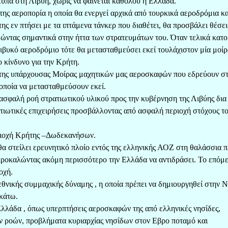
τυπα στη Λιβύη, χωρίς να φαίνεται καθόλου η Ελλάδα.
της αεροπορία η οποία θα ενεργεί αρχικά από τουρκικά αεροδρόμια κα
 εν πτήσει με τα ιπτάμενα τάνκερ που διαθέτει, θα προσβάλει θέσει
θώντας σημαντικά στην ήττα των στρατευμάτων του. Όταν τελικά κατ
ιβυκό αεροδρόμιο τότε θα μετασταθμεύσει εκεί τουλάχιστον μία μοί
 κίνδυνο για την Κρήτη.
 της υπάρχουσας Μοίρας μαχητικών μας αεροσκαφών που εδρεύουν σ
οποία να μετασταθμεύσουν εκεί.
 ασφαλή ροή στρατιωτικού υλικού προς την κυβέρνηση της Λιβύης δια
ατιωτικές επιχειρήσεις προσβάλλοντας από ασφαλή περιοχή στόχους τ
εριοχή Κρήτης –Δωδεκανήσων.
 στείλει ερευνητικό πλοίο εντός της ελληνικής ΑΟΖ στη θαλάσσια π
προκαλώντας ακόμη περισσότερο την Ελλάδα να αντιδράσει. Το επόμ
οχή.
εθνικής συμμαχικής δύναμης , η οποία πρέπει να δημιουργηθεί στην 
κάτω.
Ελλάδα , όπως υπερπτήσεις αεροσκαφών της από ελληνικές νησίδες,
ν ροών, προβλήματα κυριαρχίας νησίδων στον Εβρο ποταμό και