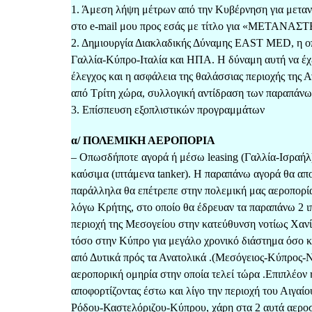
1. Άμεση λήψη μέτρων από την Κυβέρνηση για μεταν
στο e-mail μου προς εσάς με τίτλο για «META
2. Δημιουργία Διακλαδικής Δύναμης EAST MED, η οπ
Γαλλία-Κύπρο-Ιταλία και ΗΠΑ. Η δύναμη αυτή να έχει
έλεγχος και η ασφάλεια της θαλάσσιας περιοχής τη
από Τρίτη χώρα, συλλογική αντίδραση των παραπάνω
3. Επίσπευση εξοπλιστικών προγραμμάτων
α/ ΠΟΛΕΜΙΚΗ ΑΕΡΟΠΟΡΙΑ
– Οπωσδήποτε αγορά ή μέσω leasing (Γαλλία-Ισραή
καύσιμα (ιπτάμενα tanker). Η παραπάνω αγορά θα απ
παράλληλα θα επέτρεπε στην πολεμική μας αεροπορία
λόγω Κρήτης, στο οποίο θα έδρευαν τα παραπάνω 2 ι
περιοχή της Μεσογείου στην κατεύθυνση νοτίως Χανίω
τόσο στην Κύπρο για μεγάλο χρονικό διάστημα όσο κ
από Δυτικά πρός τα Ανατολικά .(Μεσόγειος-Κύπρος-
αεροπορική ομηρία στην οποία τελεί τώρα .Επιπλέον 
αποφορτίζοντας έστω και λίγο την περιοχή του Αιγαί
Ρόδου-Καστελόριζου-Κύπρου, χάρη στα 2 αυτά αεροσ