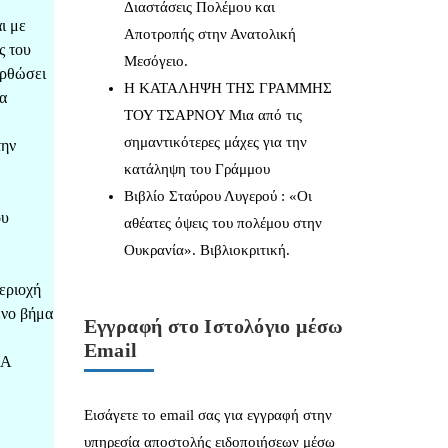
Διαστάσεις Πολέμου και
ι με
Αποτροπής στην Ανατολική
ς του
Μεσόγειο.
ορθώσει
Η ΚΑΤΑΛΗΨΗ ΤΗΣ ΓΡΑΜΜΗΣ
ρα
ΤΟΥ ΤΣΑΡΝΟΥ Μια από τις
σημαντικότερες μάχες για την
την
κατάληψη του Γράμμου
Βιβλίο Σταύρου Λυγερού : «Οι
ου
αθέατες όψεις του πολέμου στην
Ουκρανία». Βιβλιοκριτική.
εριοχή
ενο βήμα
Εγγραφή στο Ιστολόγιο μέσω
Email
ΝΑ
Εισάγετε το email σας για εγγραφή στην
υπηρεσία αποστολής ειδοποιήσεων μέσω