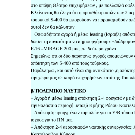
στο υπόψη Θέατρο επιχειρήσεων , με πολλαπλά οφέλ
Κλείνοντας θα έλεγα ότι η προσθήκη αυτών των 2 αε
τουρκικοί S-400 θα μπορούσαν να παρακαμφθούν από 
αυτοί δεν θα κάλυπταν.
– Οπωσδήποτε αγορά ή μέσω leasing (Ισραήλ) απόκτη
δώσει τη δυνατότητα να δημιουργήσουμε «διάδρομο»
F-16 –MIRAGE 200 μας ,σε δεύτερο χρόνο.
Σημειώνω ότι οι δύο παραπάνω αγορές απομειώνουν σ
απόκτηση των S-400 από τους τούρκους.
Παράλληλα , και αυτό είναι σημαντικότατο ,η απόκτ
την χώρα μας σε καιρό επιχειρήσεων κατά της Τουρκί
β/ ΠΟΛΕΜΙΚΟ ΝΑΥΤΙΚΟ
– Αγορά ή μέσω leasing απόκτηση 2-4 φρεγατών με δυ
την θαλάσσια περιοχή μεταξύ Κρήτης-Ρόδου-Καστελ
– Απόκτηση προηγμένων τορπιλών για τα Υ/Β τύπου Π
ισχύος για το ΠΝ μας
– Απόκτηση 2-4 αεροσκαφών ναυτικής συνεργασίας .Θ
Καστελορίζου-Κύπρου