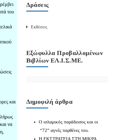
Δράσεις
αρέμβει
ατά του
τελικά
Εκθέσεις
ιτικού
Εξώφυλλα Προβαλλομένων
Βιβλίων ΕΛ.Ι.Σ.ΜΕ.
ρώσεις
Δημοφιλή άρθρα
ορες και
πλήρως
Ο ισλαμικός παράδεισος και οι
και να
“72” αγνές παρθένες του.
η,
Η ΕΚΣΤΡΑΤΕΙΑ ΣΤΗ ΜΙΚΡΑ