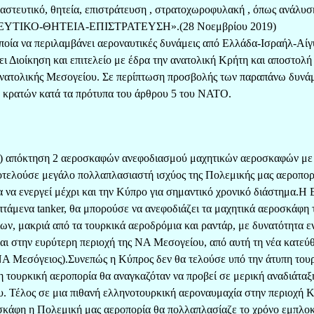
αστευτικό, θητεία, επιστράτευση , στρατοχωροφυλακή , όπως ανάλυσ
NAΣΤΕΥΤΙΚΟ-ΘΗΤΕΙΑ-ΕΠΙΣΤΡΑΤΕΥΣΗ».(28 Νοεμβρίου 2019)
οία να περιλαμβάνει αεροναυτικές δυνάμεις από Ελλάδα-Ισραήλ-Αίγ
 Διοίκηση και επιτελείο με έδρα την ανατολική Κρήτη και αποστολή 
ς Ανατολικής Μεσογείου. Σε περίπτωση προσβολής των παραπάνω δυν
 κρατών κατά τα πρότυπα του άρθρου 5 του ΝΑΤΟ.
λ) απόκτηση 2 αεροσκαφών ανεφοδιασμού μαχητικών αεροσκαφών με
οτελούσε μεγάλο πολλαπλασιαστή ισχύος της Πολεμικής μας αεροπορ
 να ενεργεί μέχρι και την Κύπρο για σημαντικό χρονικό διάστημα.Η
πτάμενα tanker, θα μπορούσε να ανεφοδιάζει τα μαχητικά αεροσκάφη 
ν, μακριά από τα τουρκικά αεροδρόμια και ραντάρ, με δυνατότητα ε
αι στην ευρύτερη περιοχή της NA Mεσογείου, από αυτή τη νέα κατεύ
ΝΑ Μεσόγειος).Συνεπώς η Κύπρος δεν θα τελούσε υπό την άτυπη του
η τουρκική αεροπορία θα αναγκαζόταν να προβεί σε μερική αναδιάταξ
ου. Τέλος σε μια πιθανή ελληνοτουρκική αεροναυμαχία στην περιοχή 
κάφη η Πολεμική μας αεροπορία θα πολλαπλασίαζε το χρόνο εμπλοκ