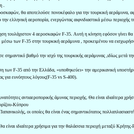
η .
ροσκαφών, θα αποτελούσε πονοκέφαλο για την τουρκική αεράμυνα, α
την ελληνική αεροπορία, ενεργώντας αιφνιδιαστικά μέσω περιοχής τ
ση τουλάχιστον 4 αεροσκαφών F-35. Αυτή η κίνηση εφόσον γίνει θα
 μέσω των F-35 στην τουρκική αεράμυνα , προκειμένου να εισχωρήσ
ε σημαντικό βαθμό την ισχύ της τουρκικής αεράμυνας ,ιδίως μετά τη
ηση των F-35 από την Ελλάδα, «υποθηκεύει» την αμερικανική υποστήρ
ας για ευνόητους λόγους(F-35 vs S-400).
νατότητες αντιαεροπορικής άμυνας περιοχής. Θα είναι ιδιαίτερα χρήσ
ορίζου-Κύπρου
απανικολής, οι οποίες θα είναι ένας σημαντικότατος πολλαπλασιαστ
α είναι ιδιαίτερα χρήσιμα για την θαλάσσια περιοχή μεταξύ Κρήτης-