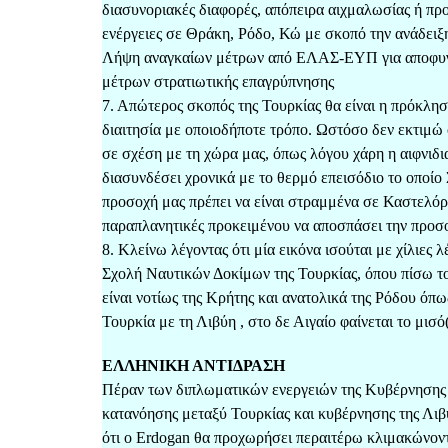
διασυνοριακές διαφορές, απόπειρα αιχμαλωσίας ή π
ενέργειες σε Θράκη, Ρόδο, Κώ με σκοπό την ανάδειξ
Λήψη αναγκαίων μέτρων από ΕΛΑΣ-ΕΥΠ για αποφυγ
μέτρων στρατιωτικής επαγρύπνησης
7. Απώτερος σκοπός της Τουρκίας θα είναι η πρόκλη
διαιτησία με οποιοδήποτε τρόπο. Ωστόσο δεν εκτιμώ ό
σε σχέση με τη χώρα μας, όπως λόγου χάρη η αιφνιδι
διασυνδέσει χρονικά με το θερμό επεισόδιο το οποίο 
προσοχή μας πρέπει να είναι στραμμένα σε Καστελόριζ
παραπλανητικές προκειμένου να αποσπάσει την προσο
8. Κλείνω λέγοντας ότι μία εικόνα ισούται με χίλιε
Σχολή Ναυτικών Δοκίμων της Τουρκίας, όπου πίσω του
είναι νοτίως της Κρήτης και ανατολικά της Ρόδου ό
Τουρκία με τη Λιβύη , στο δε Αιγαίο φαίνεται το μι
ΕΛΛΗΝΙΚΗ ΑΝΤΙΔΡΑΣΗ
Πέραν των διπλωματικών ενεργειών της Κυβέρνησης 
κατανόησης μεταξύ Τουρκίας και κυβέρνησης της Λιβύ
ότι ο Erdogan θα προχωρήσει περαιτέρω κλιμακώνοντα