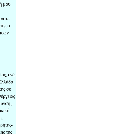
ή μου
υπτο-
της ο
άμεων
ίας, ενώ
 Ελλάδα
της σε
νέργειας
θυνση ,
ρκική
η,
Κρήτης-
ής της