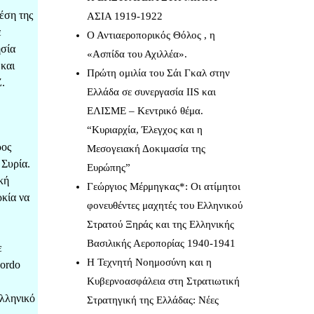
έση της
ΑΣΙΑ 1919-1922
ε
Ο Αντιαεροπορικός Θόλος , η
ησία
«Ασπίδα του Αχιλλέα».
και
Πρώτη ομιλία του Σάι Γκαλ στην
Ζ.
Ελλάδα σε συνεργασία IIS και
ΕΛΙΣΜΕ – Κεντρικό θέμα.
“Κυριαρχία, Έλεγχος και η
ρος
Μεσογειακή Δοκιμασία της
 Συρία.
Ευρώπης”
κή
Γεώργιος Μέρμηγκας*: Οι ατίμητοι
ρκία να
φονευθέντες μαχητές του Ελληνικού
Στρατού Ξηράς και της Ελληνικής
Βασιλικής Αεροπορίας 1940-1941
ε
Η Τεχνητή Νοημοσύνη και η
ordo
Κυβερνοασφάλεια στη Στρατιωτική
ελληνικό
Στρατηγική της Ελλάδας: Νέες