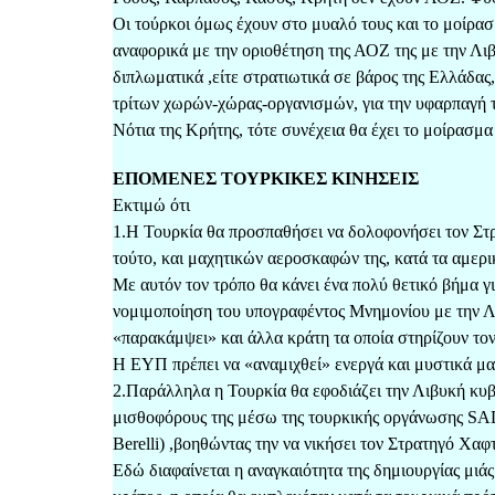
Οι τούρκοι όμως έχουν στο μυαλό τους και το μοίρασ
αναφορικά με την οριοθέτηση της ΑΟΖ της με την Λι
διπλωματικά ,είτε στρατιωτικά σε βάρος της Ελλάδας, 
τρίτων χωρών-χώρας-οργανισμών, για την υφαρπαγή
Νότια της Κρήτης, τότε συνέχεια θα έχει το μοίρασμ
ΕΠΟΜΕΝΕΣ ΤΟΥΡΚΙΚΕΣ ΚΙΝΗΣΕΙΣ
Εκτιμώ ότι
1.Η Τουρκία θα προσπαθήσει να δολοφονήσει τον Στρ
τούτο, και μαχητικών αεροσκαφών της, κατά τα αμερι
Με αυτόν τον τρόπο θα κάνει ένα πολύ θετικό βήμα γι
νομιμοποίηση του υπογραφέντος Μνημονίου με την Λι
«παρακάμψει» και άλλα κράτη τα οποία στηρίζουν τον
Η ΕΥΠ πρέπει να «αναμιχθεί» ενεργά και μυστικά μαζ
2.Παράλληλα η Τουρκία θα εφοδιάζει την Λιβυκή κυβ
μισθοφόρους της μέσω της τουρκικής οργάνωσης SA
Berelli) ,βοηθώντας την να νικήσει τον Στρατηγό Χαφ
Εδώ διαφαίνεται η αναγκαιότητα της δημιουργίας μιάς