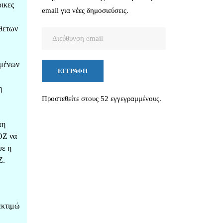
ικες
email για νέες δημοσιεύσεις.
θετων
Διεύθυνση
email
σμένων
ΕΓΓΡΑΦΉ
η
Προστεθείτε στους 52 εγγεγραμμένους.
τη
ΟΖ να
ψε η
Ζ.
εκτιμώ