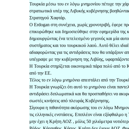
Τουρκία μέσω του εν λόγω μνημονίου πέτυχε την χάρ
στρατιωτικά υπέρ της Λιβυκής κυβέρνησης βοηθώντας
Στρατηγού Χαφτάρ.
Ο Erdogan στη συνέχεια, χωρίς χρονοτριβή, έφερε π
επικυρώθηκε και δημοσιεύθηκε στην εφημερίδα της κ
δημιουργώντας ένα τετελεσμένο γεγονός και μία αυτο
συστήματος και του τουρκικού λαού. Αυτό θέλει ιδιαί
αδιαφορώντας για τις αντιδράσεις που θα υπάρξουν α
υπέγραψε με την κυβέρνηση της Λιβύης, υφαρπάζοντ
Η Τουρκία στηρίζεται οικονομικά πάρα πολύ από το Κ
από την ΕΕ.
Τέλος το εν λόγω μνημόνιο απεστάλει από την Τουρ
Η Τουρκία γνωρίζει ότι αυτό το μνημόνιο είναι παντε
αντιδράσει διπλωματικά και θα προσπαθήσει να ακυρώ
σωστές κινήσεις από πλευράς Κυβέρνησης.
Σίγουρα η πιθανότητα ακύρωσης του εν λόγω Μνημον
τις ελληνικές ενστάσεις. Επιπλέον είναι εξόφθαλμο η
μην έχει η Κρήτη ΑΟΖ , μόλις 50 χιλιόμετρα νοτιότερ
Ρόδος, Κάρπαθος, Κάσος, Κρήτη δεν έχουν ΑΟΖ. Φυσ