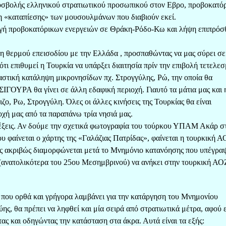
ροσβολής ελληνικού στρατιωτικού προσωπικού στον Εβρο, προβοκατόρ
η «καταπίεσης» των μουσουλμάνων που διαβιούν εκεί.
ή προβοκατόρικων ενεργειών σε Θράκη-Ρόδο-Κω και λήψη επιπρόσ
ση θερμού επεισοδίου με την Ελλάδα , προσπαθώντας να μας σύρει σε
τι επιθυμεί η Τουρκία να υπάρξει διαιτησία πρίν την επιβολή τετελε
αστική κατάληψη μικρονησίδων πχ. Στρογγύλης, Ρώ, την οποία θα
ΣΙΓΟΥΡΑ θα γίνει σε άλλη εδαφική περιοχή. Γιαυτό τα μάτια μας και 
ο, Ρω, Στρογγύλη. Όλες οι άλλες κινήσεις της Τουρκίας θα είναι
χή μας από τα παραπάνω τρία νησιά μας.
ς λέξεις. Αν δούμε την σχετικά φωτογραφία του τούρκου ΥΠΑΜ Ακάρ σ
 φαίνεται ο χάρτης της «Γαλάζιας Πατρίδας», φαίνεται η τουρκική Α
πως ακριβώς διαμορφώνεται μετά το Μνημόνιο κατανόησης που υπέγρα
σό(ανατολικότερα του 25ου Μεσημβρινού) να ανήκει στην τουρκική ΑΟ
που ορθά και γρήγορα λαμβάνει για την κατάργηση του Μνημονίου
ης, θα πρέπει να ληφθεί και μία σειρά από στρατιωτικά μέτρα, αφού 
ς και οδηγώντας την κατάσταση στα άκρα. Αυτά είναι τα εξής: